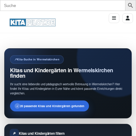
Search
for:
Kita-Suche in Wermelskirchen
Kitas und Kindergärten in Wermelskirchen
finden
Ihr sucht eine liebevolle und pädagogisch wertvolle Betreuung in Wermelskirchen? Hier
findet Ihr Kitas und Kindergärten in Eurer Nähe und könnt passende Einrichtungen direkt
vergleichen.
20 passende Kitas und Kindergärten gefunden
Kitas und Kindergärten filtern