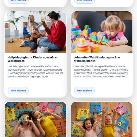
Mehr erfahren
Mehr erfahren
Heilpädagogische Kindertagesstätte
Johanniter-WaldKindertagesstätte
Wellerbusch
Wermelskirchen
Heilpädagogische Kindertagesstätte Wellerbusch,
Johanniter-WaldKindertagesstätte Wermelskirchen,
Wermelskirchen - Informationen Diese Einrichtung
Wermelskirchen - Informationen Diese Einrichtung
(Heilpädagogische Kindertagesstätte Wellerbusch) ist
(Johanniter-WaldKindertagesstätte Wermelskirchen)
eine der vielen Betreuungsangebote, die …
ist eine der vielen Betreuungsangebote, die wir bei …
Mehr erfahren
Mehr erfahren