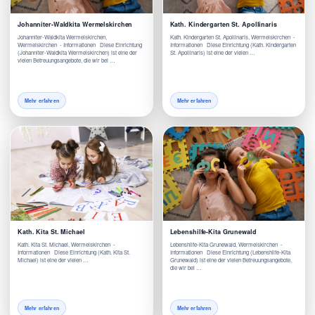
Johanniter-Waldkita Wermelskirchen
Kath. Kindergarten St. Apollinaris
Johanniter-Waldkita Wermelskirchen,
Kath. Kindergarten St. Apollinaris, Wermelskirchen -
Wermelskirchen - Informationen Diese Einrichtung
Informationen Diese Einrichtung (Kath. Kindergarten
(Johanniter-Waldkita Wermelskirchen) ist eine der
St. Apollinaris) ist eine der vielen …
vielen Betreuungsangebote, die wir bei …
Mehr erfahren
Mehr erfahren
Kath. Kita St. Michael
Lebenshilfe-Kita Grunewald
Kath. Kita St. Michael, Wermelskirchen -
Lebenshilfe-Kita Grunewald, Wermelskirchen -
Informationen Diese Einrichtung (Kath. Kita St.
Informationen Diese Einrichtung (Lebenshilfe-Kita
Michael) ist eine der vielen …
Grunewald) ist eine der vielen Betreuungsangebote,
die wir bei …
Mehr erfahren
Mehr erfahren