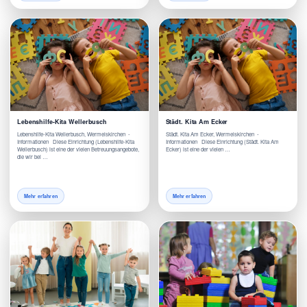
Lebenshilfe-Kita Wellerbusch
Städt. Kita Am Ecker
Lebenshilfe-Kita Wellerbusch, Wermelskirchen -
Städt. Kita Am Ecker, Wermelskirchen -
Informationen Diese Einrichtung (Lebenshilfe-Kita
Informationen Diese Einrichtung (Städt. Kita Am
Wellerbusch) ist eine der vielen Betreuungsangebote,
Ecker) ist eine der vielen …
die wir bei …
Mehr erfahren
Mehr erfahren