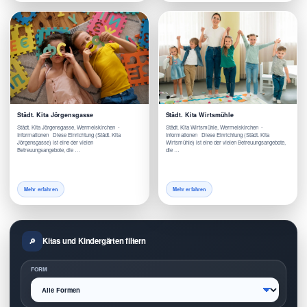
Städt. Kita Jörgensgasse
Städt. Kita Wirtsmühle
Städt. Kita Jörgensgasse, Wermelskirchen -
Städt. Kita Wirtsmühle, Wermelskirchen -
Informationen Diese Einrichtung (Städt. Kita
Informationen Diese Einrichtung (Städt. Kita
Jörgensgasse) ist eine der vielen
Wirtsmühle) ist eine der vielen Betreuungsangebote,
Betreuungsangebote, die …
die …
Mehr erfahren
Mehr erfahren
Kitas und Kindergärten filtern
FORM