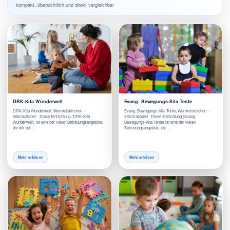
kompakt, übersichtlich und direkt vergleichbar
DRK-Kita Wunderwelt
Evang. Bewegungs-Kita Tente
DRK-Kita Wunderwelt, Wermelskirchen -
Evang. Bewegungs-Kita Tente, Wermelskirchen -
Informationen Diese Einrichtung (DRK-Kita
Informationen Diese Einrichtung (Evang.
Wunderwelt) ist eine der vielen Betreuungsangebote,
Bewegungs-Kita Tente) ist eine der vielen
die wir bei …
Betreuungsangebote, die …
Mehr erfahren
Mehr erfahren