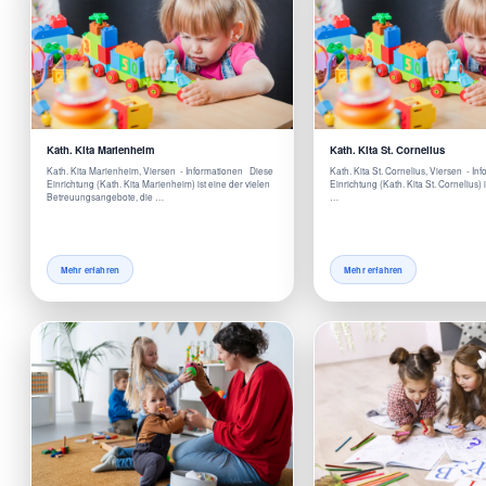
Kath. Kita Marienheim
Kath. Kita St. Cornelius
Kath. Kita Marienheim, Viersen - Informationen Diese
Kath. Kita St. Cornelius, Viersen - I
Einrichtung (Kath. Kita Marienheim) ist eine der vielen
Einrichtung (Kath. Kita St. Cornelius) 
Betreuungsangebote, die …
…
Mehr erfahren
Mehr erfahren