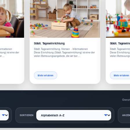
Städt. Tageseinrichtung
Städt. Tagesein
nformationen
Städt. Tageseinrichtung, Viersen - Informationen
Städt. Tageseinri
tung) ist eine der
Diese Einrichtung (Städt. Tageseinrichtung) ist eine der
Diese Einrichtung 
bei …
vielen Betreuungsangebote, die wir bei …
vielen Betreuungs
Mehr erfahren
Mehr erfahren
Grenzt
SORTIEREN
ANZEI