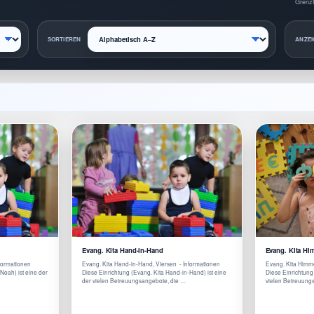
Grenzt
SORTIEREN
ANZEI
Evang. Kita Hand-in-Hand
Evang. Kita Hi
nformationen
Evang. Kita Hand-in-Hand, Viersen - Informationen
Evang. Kita Himme
Noah) ist eine der
Diese Einrichtung (Evang. Kita Hand-in-Hand) ist eine
Diese Einrichtung 
der vielen Betreuungsangebote, die …
vielen Betreuung