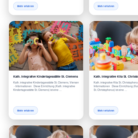
Mehr erfahren
Mehr erfahren
Kath. integrative Kindertagesstätte St. Clemens
Kath. integrative Kita St. Chris
Kath. integrative Kindertagesstätte St. Clemens, Viersen
Kath. integrative Kita St. Christopheru
- Informationen Diese Einrichtung (Kath. integrative
Informationen Diese Einrichtung (Kath
Kindertagesstätte St. Clemens) ist eine …
St. Christopherus) ist eine …
Mehr erfahren
Mehr erfahren