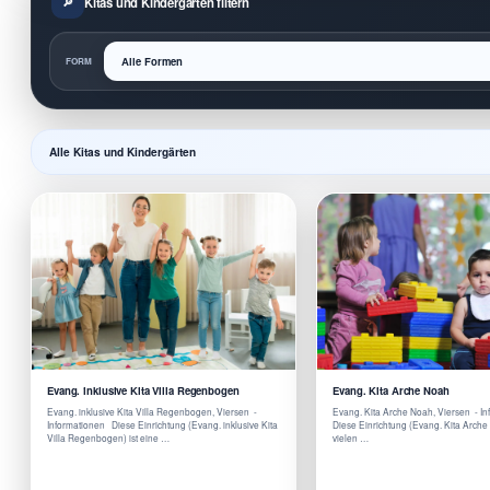
Kitas und Kindergärten filtern
FORM
Alle Kitas und Kindergärten
Evang. inklusive Kita Villa Regenbogen
Evang. Kita Arche Noah
Evang. inklusive Kita Villa Regenbogen, Viersen -
Evang. Kita Arche Noah, Viersen - I
Informationen Diese Einrichtung (Evang. inklusive Kita
Diese Einrichtung (Evang. Kita Arche 
Villa Regenbogen) ist eine …
vielen …