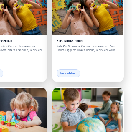
Franziskus
Kath. Kita St. Helena
nziskus, Viersen - Informationen
Kath. Kita St. Helena, Viersen - Informationen Diese
(Kath. Kita St. Franziskus) ist eine der
Einrichtung (Kath. Kita St. Helena) ist eine der vielen …
Mehr erfahren