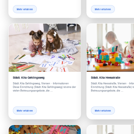
Mehr erfahren
Mehr erfahren
Städt. Kita Gehlingsweg
Städt. Kita Heesstraße
Städt. Kita Gehlingsweg, Viersen - Informationen
Städt. Kita Heesstraße, Viersen - In
Diese Einrichtung (Städt. Kita Gehlingsweg) ist eine der
Einrichtung (Städt. Kita Heesstraße) is
vielen Betreuungsangebote, die …
Betreuungsangebote, die …
Mehr erfahren
Mehr erfahren