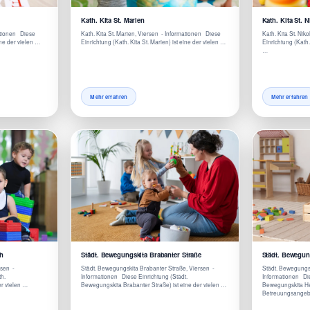
Kath. Kita St. Marien
Kath. Kita St. 
mationen Diese
Kath. Kita St. Marien, Viersen - Informationen Diese
Kath. Kita St. Nik
eine der vielen …
Einrichtung (Kath. Kita St. Marien) ist eine der vielen …
Einrichtung (Kath. 
…
Mehr erfahren
Mehr erfahren
h
Städt. Bewegungskita Brabanter Straße
Städt. Bewegun
rsen -
Städt. Bewegungskita Brabanter Straße, Viersen -
Städt. Bewegungs
th.
Informationen Diese Einrichtung (Städt.
Informationen Die
er vielen …
Bewegungskita Brabanter Straße) ist eine der vielen …
Bewegungskita Hei
Betreuungsangebo