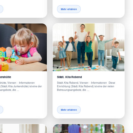
Mehr erfahren
kershütte
Städt. Kita Robend
rshütte, Viersen - Informationen
Städt. Kita Robend, Viersen - Informationen Diese
(Städt. Kita Junkershütte) ist eine der
Einrichtung (Städt. Kita Robend) ist eine der vielen
sangebote, die …
Betreuungsangebote, die …
Mehr erfahren