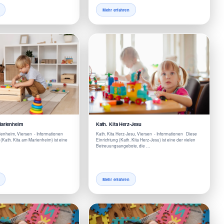
Mehr erfahren
Marienheim
Kath. Kita Herz-Jesu
ienheim, Viersen - Informationen
Kath. Kita Herz-Jesu, Viersen - Informationen Diese
(Kath. Kita am Marienheim) ist eine
Einrichtung (Kath. Kita Herz-Jesu) ist eine der vielen
Betreuungsangebote, die …
Mehr erfahren