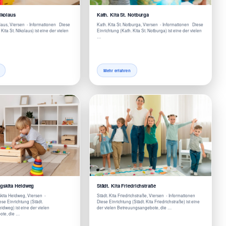
Nikolaus
Kath. Kita St. Notburga
olaus, Viersen - Informationen Diese
Kath. Kita St. Notburga, Viersen - Informationen Diese
Kita St. Nikolaus) ist eine der vielen
Einrichtung (Kath. Kita St. Notburga) ist eine der vielen
…
Mehr erfahren
gskita Heidweg
Städt. Kita Friedrichstraße
kita Heidweg, Viersen -
Städt. Kita Friedrichstraße, Viersen - Informationen
se Einrichtung (Städt.
Diese Einrichtung (Städt. Kita Friedrichstraße) ist eine
dweg) ist eine der vielen
der vielen Betreuungsangebote, die …
te, die …