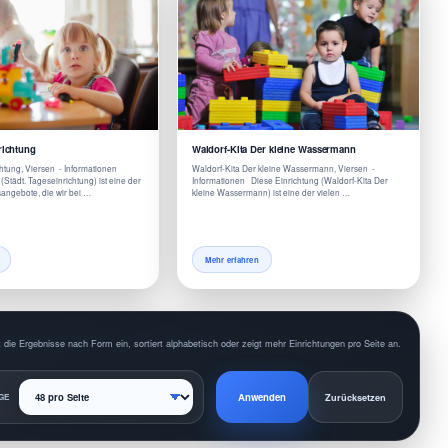
richtung
Waldorf-Kita Der kleine Wassermann
chtung, Viersen - Informationen
Waldorf-Kita Der kleine Wassermann, Viersen -
(Städt. Tageseinrichtung) ist eine der
Informationen Diese Einrichtung (Waldorf-Kita Der
angebote, die wir bei …
kleine Wassermann) ist eine der vielen …
Mehr erfahren
 die Ergebnisse nach Form ein, sortiert alphabetisch oder zeigt mehr Einrichtungen pro Seite an.
Anwenden
GE
Zurücksetzen