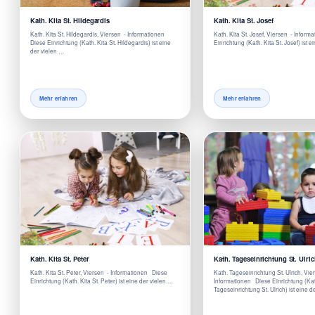
Kath. Kita St. Hildegardis
Kath. Kita St. Josef
Kath. Kita St. Hildegardis, Viersen - Informationen
Kath. Kita St. Josef, Viersen - Infor
Diese Einrichtung (Kath. Kita St. Hildegardis) ist eine
Einrichtung (Kath. Kita St. Josef) ist 
der vielen …
Mehr erfahren
Mehr erfahren
Kath. Kita St. Peter
Kath. Tageseinrichtung St. Ulric
Kath. Kita St. Peter, Viersen - Informationen Diese
Kath. Tageseinrichtung St. Ulrich, Vie
Einrichtung (Kath. Kita St. Peter) ist eine der vielen …
Informationen Diese Einrichtung (Ka
Tageseinrichtung St. Ulrich) ist eine d