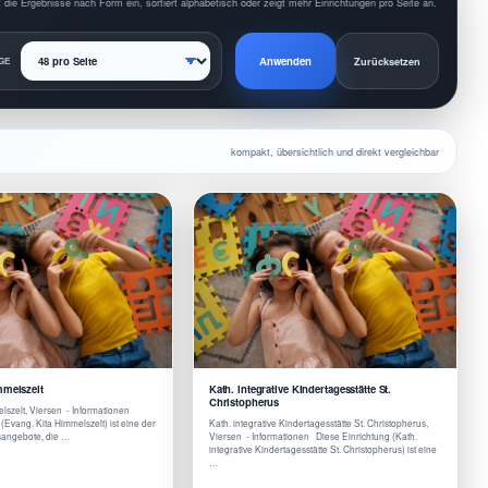
 die Ergebnisse nach Form ein, sortiert alphabetisch oder zeigt mehr Einrichtungen pro Seite an.
Anwenden
GE
Zurücksetzen
kompakt, übersichtlich und direkt vergleichbar
mmelszelt
Kath. integrative Kindertagesstätte St.
Christopherus
lszelt, Viersen - Informationen
(Evang. Kita Himmelszelt) ist eine der
Kath. integrative Kindertagesstätte St. Christopherus,
sangebote, die …
Viersen - Informationen Diese Einrichtung (Kath.
integrative Kindertagesstätte St. Christopherus) ist eine
…