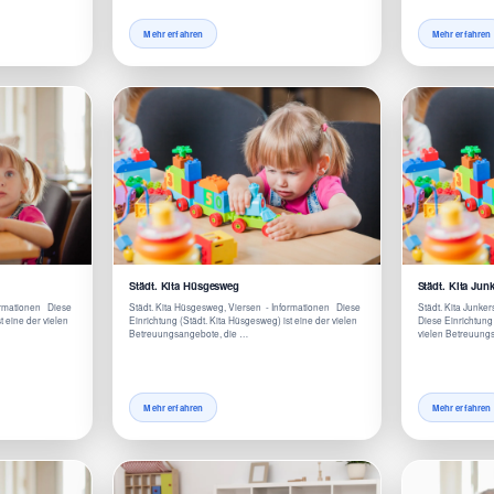
Mehr erfahren
Mehr erfahren
Städt. Kita Hüsgesweg
Städt. Kita Jun
formationen Diese
Städt. Kita Hüsgesweg, Viersen - Informationen Diese
Städt. Kita Junke
t eine der vielen
Einrichtung (Städt. Kita Hüsgesweg) ist eine der vielen
Diese Einrichtung 
Betreuungsangebote, die …
vielen Betreuung
Mehr erfahren
Mehr erfahren