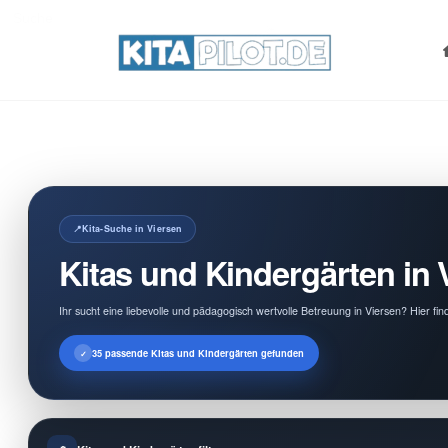
Search
for:
Kita-Suche in Viersen
Kitas und Kindergärten in 
Ihr sucht eine liebevolle und pädagogisch wertvolle Betreuung in Viersen? Hier fi
35 passende Kitas und Kindergärten gefunden