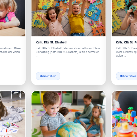
Kath. Kita St. Elisabeth
Kath. Kita St. 
nformationen Diese
Kath. Kita St. Elisabeth, Viersen - Informationen Diese
Kath. Kita St. Fra
ist eine der vielen
Einrichtung (Kath. Kita St. Elisabeth) ist eine der vielen
Diese Einrichtung 
…
vielen …
Mehr erfahren
Mehr erfahren