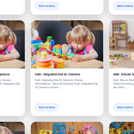
Mehr erfahren
Mehr erfahren
topherus
Kath. integrative Kita St. Clemens
Kath. Kita am 
s, Viersen -
Kath. integrative Kita St. Clemens, Viersen -
Kath. Kita am Mar
. integrative Kita
Informationen Diese Einrichtung (Kath. integrative Kita
Diese Einrichtung 
St. Clemens) ist eine …
der vielen …
Mehr erfahren
Mehr erfahren