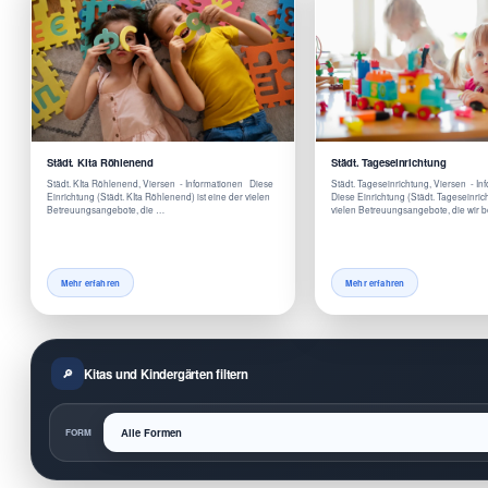
Städt. KIta Röhlenend
Städt. Tageseinrichtung
Städt. KIta Röhlenend, Viersen - Informationen Diese
Städt. Tageseinrichtung, Viersen - I
Einrichtung (Städt. KIta Röhlenend) ist eine der vielen
Diese Einrichtung (Städt. Tageseinrich
Betreuungsangebote, die …
vielen Betreuungsangebote, die wir 
Mehr erfahren
Mehr erfahren
Kitas und Kindergärten filtern
FORM