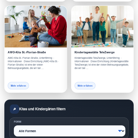
AWO-Kita St.-Florian-Straße
Kindertagesstätte TeleZwerge
AWO-Kita St.-Florian-Straße, Unterföhring -
Kindertagesstätte TeleZwerge, Unterföhring -
Informationen Diese Einrichtung (AWO-Kita St.-
Informationen Diese Einrichtung (Kindertagesstätte
Florian-Straße) ist eine der vielen
TeleZwerge) ist eine der vielen Betreuungsangebote,
Betreuungsangebote, die wir bei …
die wir bei …
Mehr erfahren
Mehr erfahren
Kitas und Kindergärten filtern
FORM