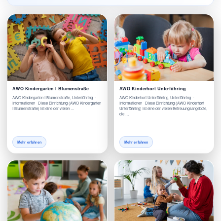
AWO Kindergarten I Blumenstraße
AWO Kinderhort Unterföhring
AWO Kindergarten I Blumenstraße, Unterföhring -
AWO Kinderhort Unterföhring, Unterföhring -
Informationen Diese Einrichtung (AWO Kindergarten
Informationen Diese Einrichtung (AWO Kinderhort
I Blumenstraße) ist eine der vielen …
Unterföhring) ist eine der vielen Betreuungsangebote,
die …
Mehr erfahren
Mehr erfahren