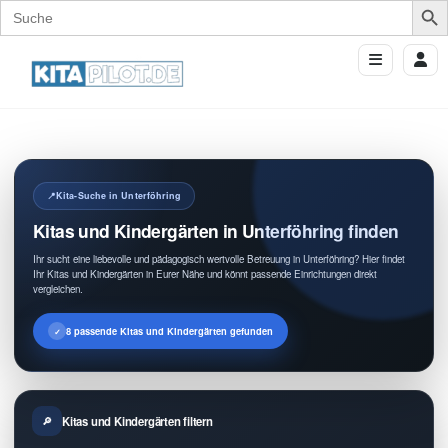
Search
for:
Kita-Suche in Unterföhring
Kitas und Kindergärten in Unterföhring finden
Ihr sucht eine liebevolle und pädagogisch wertvolle Betreuung in Unterföhring? Hier findet
Ihr Kitas und Kindergärten in Eurer Nähe und könnt passende Einrichtungen direkt
vergleichen.
8 passende Kitas und Kindergärten gefunden
Kitas und Kindergärten filtern