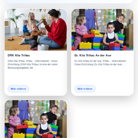
DRK Kita Trittau
Ev. Kita Trittau An der Aue
DRK Kita Trittau, Trittau - Informationen Diese
Ev. Kita Trittau An der Aue, Trittau - Informationen
Einrichtung (DRK Kita Trittau) ist eine der vielen
Diese Einrichtung (Ev. Kita Trittau An der Aue) …
Betreuungsangebote, die …
Mehr erfahren
Mehr erfahren