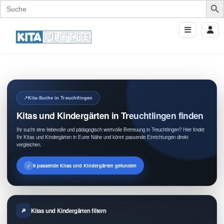
Search
for:
Kita-Suche in Treuchtlingen
Kitas und Kindergärten in Treuchtlingen finden
Ihr sucht eine liebevolle und pädagogisch wertvolle Betreuung in Treuchtlingen? Hier findet
Ihr Kitas und Kindergärten in Eurer Nähe und könnt passende Einrichtungen direkt
vergleichen.
9 passende Kitas und Kindergärten gefunden
Kitas und Kindergärten filtern