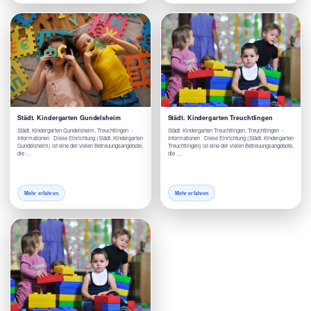
Städt. Kindergarten Gundelsheim
Städt. Kindergarten Treuchtlingen
Städt. Kindergarten Gundelsheim, Treuchtlingen -
Städt. Kindergarten Treuchtlingen, Treuchtlingen -
Informationen Diese Einrichtung (Städt. Kindergarten
Informationen Diese Einrichtung (Städt. Kindergarten
Gundelsheim) ist eine der vielen Betreuungsangebote,
Treuchtlingen) ist eine der vielen Betreuungsangebote,
die …
die …
Mehr erfahren
Mehr erfahren