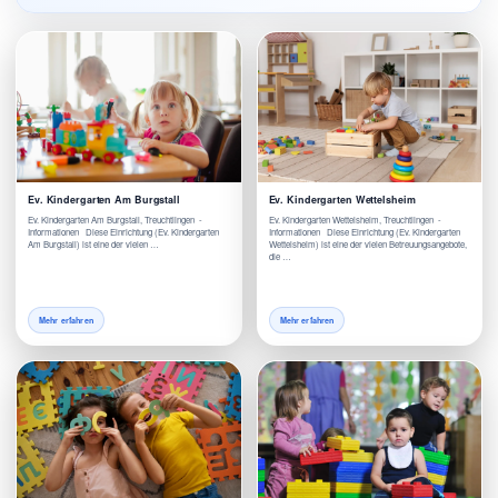
Ev. Kindergarten Am Burgstall
Ev. Kindergarten Wettelsheim
Ev. Kindergarten Am Burgstall, Treuchtlingen -
Ev. Kindergarten Wettelsheim, Treuchtlingen -
Informationen Diese Einrichtung (Ev. Kindergarten
Informationen Diese Einrichtung (Ev. Kindergarten
Am Burgstall) ist eine der vielen …
Wettelsheim) ist eine der vielen Betreuungsangebote,
die …
Mehr erfahren
Mehr erfahren