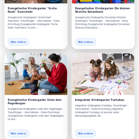
Evangelischer Kindergarten “Arche
Evangelischer Kindergarten Die kleinen
Noah” Auernheim
Strolche Schambach
Evangelischer Kindergarten "Arche Noah"
Evangelischer Kindergarten Die kleinen Strolche
Auernheim, Treuchtlingen - Informationen Diese
Schambach, Treuchtlingen - Informationen Diese
Einrichtung (Evangelischer Kindergarten "Arche
Einrichtung (Evangelischer Kindergarten Die kleinen
Noah" Auernheim) ist eine …
Strolche Schambach) …
Mehr erfahren
Mehr erfahren
Evangelischer Kindergarten Unter dem
Integrativer Kindergarten Fuchsbau
Regenbogen
Integrativer Kindergarten Fuchsbau, Treuchtlingen -
Evangelischer Kindergarten Unter dem Regenbogen,
Informationen Diese Einrichtung (Integrativer
Treuchtlingen - Informationen Diese Einrichtung
Kindergarten Fuchsbau) ist eine der vielen
(Evangelischer Kindergarten Unter dem Regenbogen)
Betreuungsangebote, die …
ist eine …
Mehr erfahren
Mehr erfahren