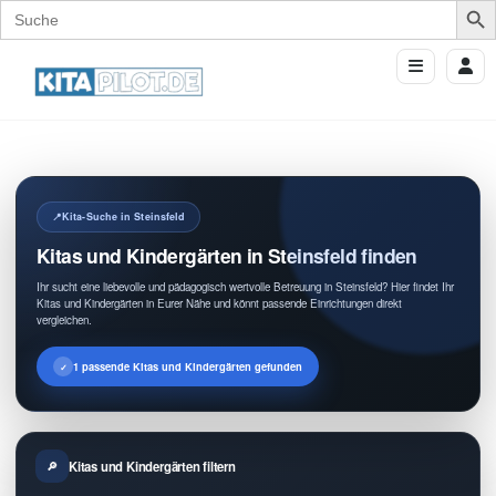
Search
for:
Kita-Suche in Steinsfeld
Kitas und Kindergärten in Steinsfeld finden
Ihr sucht eine liebevolle und pädagogisch wertvolle Betreuung in Steinsfeld? Hier findet Ihr
Kitas und Kindergärten in Eurer Nähe und könnt passende Einrichtungen direkt
vergleichen.
1 passende Kitas und Kindergärten gefunden
Kitas und Kindergärten filtern