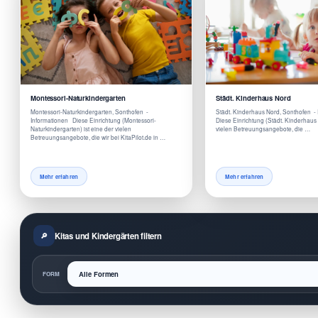
Montessori-Naturkindergarten
Städt. Kinderhaus Nord
Montessori-Naturkindergarten, Sonthofen -
Städt. Kinderhaus Nord, Sonthofen -
Informationen Diese Einrichtung (Montessori-
Diese Einrichtung (Städt. Kinderhaus 
Naturkindergarten) ist eine der vielen
vielen Betreuungsangebote, die …
Betreuungsangebote, die wir bei KitaPilot.de in …
Mehr erfahren
Mehr erfahren
Kitas und Kindergärten filtern
FORM