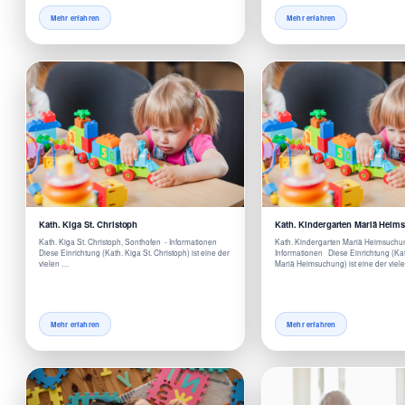
Mehr erfahren
Mehr erfahren
Kath. Kiga St. Christoph
Kath. Kindergarten Mariä Heim
Kath. Kiga St. Christoph, Sonthofen - Informationen
Kath. Kindergarten Mariä Heimsuchu
Diese Einrichtung (Kath. Kiga St. Christoph) ist eine der
Informationen Diese Einrichtung (Ka
vielen …
Mariä Heimsuchung) ist eine der viel
Mehr erfahren
Mehr erfahren