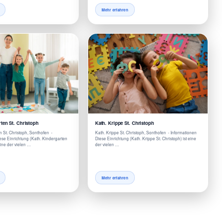
Mehr erfahren
ten St. Christoph
Kath. Krippe St. Christoph
n St. Christoph, Sonthofen -
Kath. Krippe St. Christoph, Sonthofen - Informationen
se Einrichtung (Kath. Kindergarten
Diese Einrichtung (Kath. Krippe St. Christoph) ist eine
eine der vielen …
der vielen …
Mehr erfahren