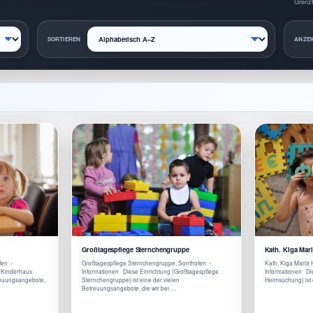
Grenzt
SORTIEREN
ANZEI
Großtagespflege Sternchengruppe
Kath. Kiga Ma
fen -
Großtagespflege Sternchengruppe, Sonthofen -
Kath. Kiga Mariä
. Kinderhaus
Informationen Diese Einrichtung (Großtagespflege
Informationen Die
reuungsangebote,
Sternchengruppe) ist eine der vielen
Heimsuchung) ist 
Betreuungsangebote, die wir bei …