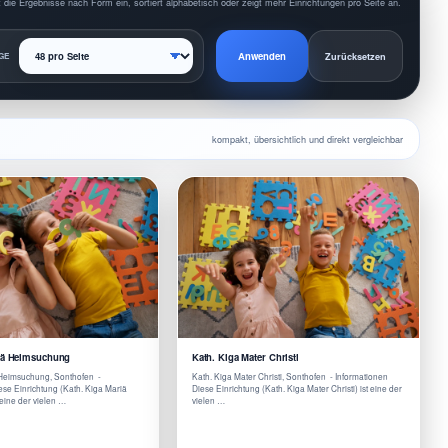
 die Ergebnisse nach Form ein, sortiert alphabetisch oder zeigt mehr Einrichtungen pro Seite an.
Anwenden
GE
Zurücksetzen
kompakt, übersichtlich und direkt vergleichbar
riä Heimsuchung
Kath. Kiga Mater Christi
 Heimsuchung, Sonthofen -
Kath. Kiga Mater Christi, Sonthofen - Informationen
se Einrichtung (Kath. Kiga Mariä
Diese Einrichtung (Kath. Kiga Mater Christi) ist eine der
eine der vielen …
vielen …