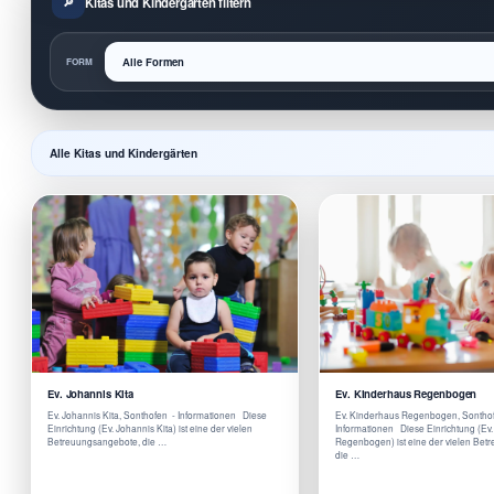
Kitas und Kindergärten filtern
FORM
Alle Kitas und Kindergärten
Ev. Johannis Kita
Ev. Kinderhaus Regenbogen
Ev. Johannis Kita, Sonthofen - Informationen Diese
Ev. Kinderhaus Regenbogen, Sontho
Einrichtung (Ev. Johannis Kita) ist eine der vielen
Informationen Diese Einrichtung (Ev
Betreuungsangebote, die …
Regenbogen) ist eine der vielen Bet
die …