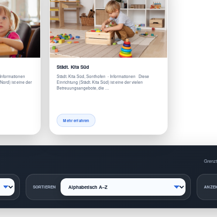
Städt. Kita Süd
 Informationen
Städt. Kita Süd, Sonthofen - Informationen Diese
Nord) ist eine der
Einrichtung (Städt. Kita Süd) ist eine der vielen
Betreuungsangebote, die …
Mehr erfahren
Grenzt
SORTIEREN
ANZEI