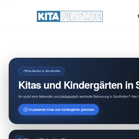
Search
for:
Kita-Suche in Sonthofen
Kitas und Kindergärten in
Ihr sucht eine liebevolle und pädagogisch wertvolle Betreuung in Sonthofen? Hier 
13 passende Kitas und Kindergärten gefunden