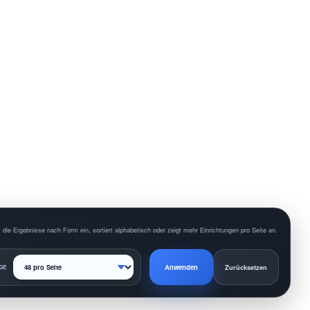
 die Ergebnisse nach Form ein, sortiert alphabetisch oder zeigt mehr Einrichtungen pro Seite an.
Anwenden
GE
Zurücksetzen