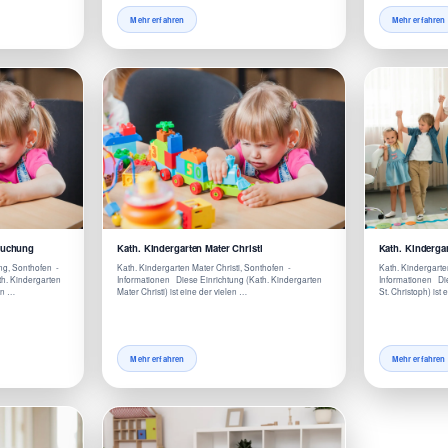
Mehr erfahren
Mehr erfahren
suchung
Kath. Kindergarten Mater Christi
Kath. Kindergar
ng, Sonthofen -
Kath. Kindergarten Mater Christi, Sonthofen -
Kath. Kindergarte
th. Kindergarten
Informationen Diese Einrichtung (Kath. Kindergarten
Informationen Die
en …
Mater Christi) ist eine der vielen …
St. Christoph) ist 
Mehr erfahren
Mehr erfahren