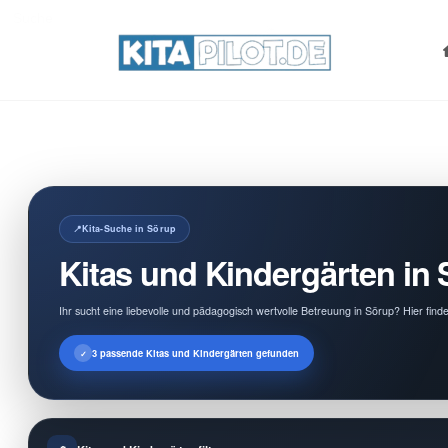
Search
for:
Kita-Suche in Sörup
Kitas und Kindergärten in 
Ihr sucht eine liebevolle und pädagogisch wertvolle Betreuung in Sörup? Hier find
3 passende Kitas und Kindergärten gefunden