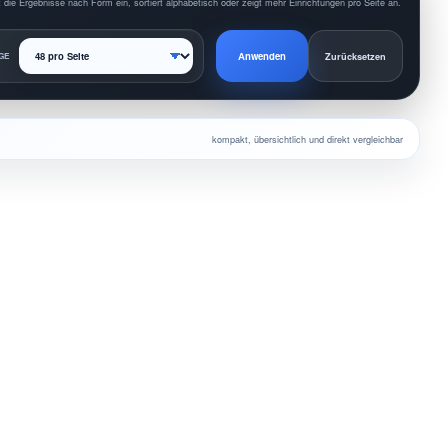
 die Ergebnisse nach Form ein, sortiert alphabetisch oder zeigt mehr Einrichtungen pro Seite an.
Anwenden
GE
Zurücksetzen
kompakt, übersichtlich und direkt vergleichbar