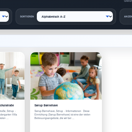
Grenzt
SORTIEREN
ANZEI
Schulstraße
Sørup Børnehave
traße, Sörup -
Sørup Børnehave, Sörup - Informationen Diese
dergarten Villa
Einrichtung (Sørup Børnehave) ist eine der vielen
vielen …
Betreuungsangebote, die wir bei …