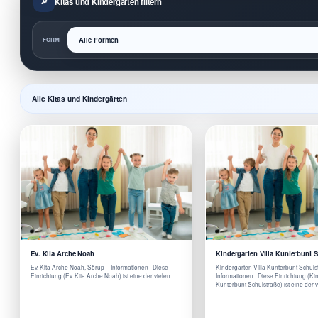
Kitas und Kindergärten filtern
FORM
Alle Kitas und Kindergärten
Ev. Kita Arche Noah
Kindergarten Villa Kunterbunt 
Ev. Kita Arche Noah, Sörup - Informationen Diese
Kindergarten Villa Kunterbunt Schuls
Einrichtung (Ev. Kita Arche Noah) ist eine der vielen …
Informationen Diese Einrichtung (Kin
Kunterbunt Schulstraße) ist eine der 