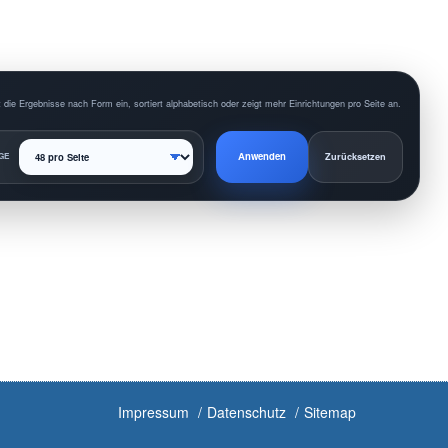
 die Ergebnisse nach Form ein, sortiert alphabetisch oder zeigt mehr Einrichtungen pro Seite an.
Anwenden
GE
Zurücksetzen
Impressum
Datenschutz
Sitemap