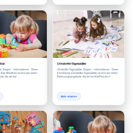
thal
Christoffer-Tagesstätte
l, Siegen - Informationen Diese
Christoffer-Tagesstätte, Siegen - Informationen Diese
ita Wiedthal) ist eine der vielen
Einrichtung (Christoffer-Tagesstätte) ist eine der vielen
te, die wir bei …
Betreuungsangebote, die wir bei KitaPilot.de in …
Mehr erfahren