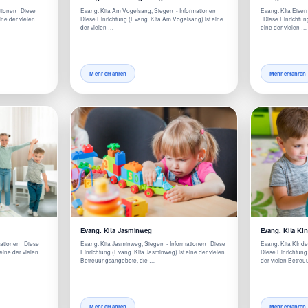
mationen Diese
Evang. Kita Am Vogelsang, Siegen - Informationen
Evang. KIta Eiser
eine der vielen
Diese Einrichtung (Evang. Kita Am Vogelsang) ist eine
Diese Einrichtung 
der vielen …
eine der vielen …
Mehr erfahren
Mehr erfahren
Evang. Kita Jasminweg
Evang. Kita KI
mationen Diese
Evang. Kita Jasminweg, Siegen - Informationen Diese
Evang. Kita KInde
eine der vielen
Einrichtung (Evang. Kita Jasminweg) ist eine der vielen
Diese Einrichtung 
Betreuungsangebote, die …
der vielen Betre
Mehr erfahren
Mehr erfahren