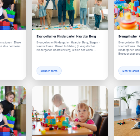
Evangelischer Kindergarten Haardter Berg
Evangelischer 
formationen Diese
Evangelischer Kindergarten Haardter Berg, Siegen -
Evangelischer Kin
st eine der vielen
Informationen Diese Einrichtung (Evangelischer
Informationen Die
Kindergarten Haardter Berg) ist eine der vielen …
Kindergarten Herre
Betreuungsangebo
Mehr erfahren
Mehr erfahren