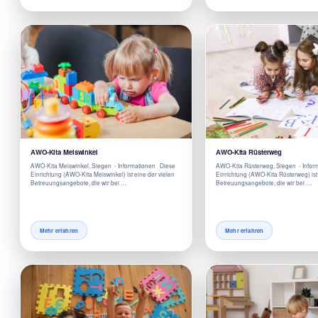
AWO-Kita Meiswinkel
AWO-Kita Rüsterweg
AWO-Kita Meiswinkel, Siegen - Informationen Diese
AWO-Kita Rüsterweg, Siegen - Infor
Einrichtung (AWO-Kita Meiswinkel) ist eine der vielen
Einrichtung (AWO-Kita Rüsterweg) ist 
Betreuungsangebote, die wir bei …
Betreuungsangebote, die wir bei …
Mehr erfahren
Mehr erfahren