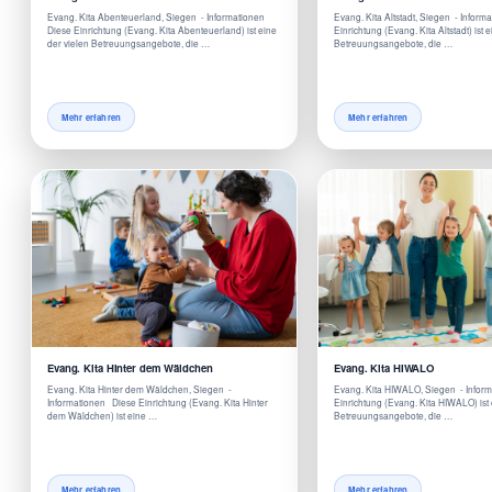
Evang. Kita Abenteuerland, Siegen - Informationen
Evang. Kita Altstadt, Siegen - Infor
Diese Einrichtung (Evang. Kita Abenteuerland) ist eine
Einrichtung (Evang. Kita Altstadt) ist 
der vielen Betreuungsangebote, die …
Betreuungsangebote, die …
Mehr erfahren
Mehr erfahren
Evang. Kita Hinter dem Wäldchen
Evang. Kita HIWALO
Evang. Kita Hinter dem Wäldchen, Siegen -
Evang. Kita HIWALO, Siegen - Infor
Informationen Diese Einrichtung (Evang. Kita Hinter
Einrichtung (Evang. Kita HIWALO) ist 
dem Wäldchen) ist eine …
Betreuungsangebote, die …
Mehr erfahren
Mehr erfahren