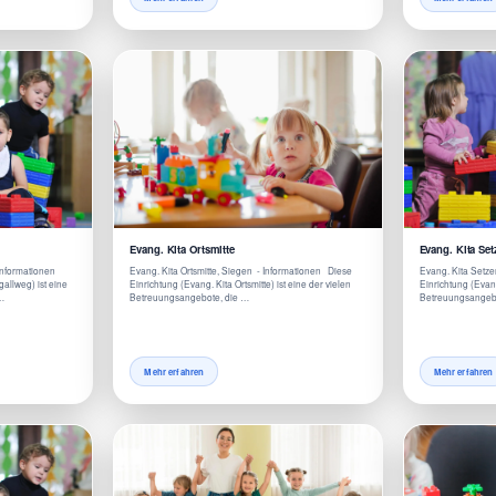
Evang. Kita Ortsmitte
Evang. Kita Set
 Informationen
Evang. Kita Ortsmitte, Siegen - Informationen Diese
Evang. Kita Setze
gallweg) ist eine
Einrichtung (Evang. Kita Ortsmitte) ist eine der vielen
Einrichtung (Evang
 …
Betreuungsangebote, die …
Betreuungsangebo
Mehr erfahren
Mehr erfahren