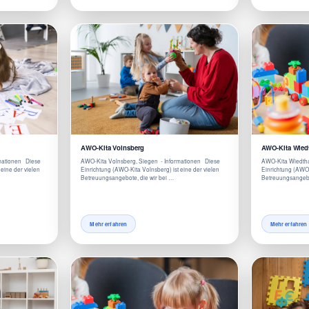
AWO-Kita Volnsberg
AWO-Kita Wied
mationen Diese
AWO-Kita Volnsberg, Siegen - Informationen Diese
AWO-Kita Wiedtha
eine der vielen
Einrichtung (AWO-Kita Volnsberg) ist eine der vielen
Einrichtung (AWO-K
Betreuungsangebote, die wir bei …
Betreuungsangebo
Mehr erfahren
Mehr erfahren