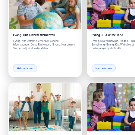
Evang. Kita Unterm Sternenzelt
Evang. Kita Wirbelwind
Evang. Kita Unterm Sternenzelt, Siegen -
Evang. Kita Wirbelwind, Siegen - In
Informationen Diese Einrichtung (Evang. Kita Unterm
Einrichtung (Evang. Kita Wirbelwind) i
Sternenzelt) ist eine der vielen …
Betreuungsangebote, die …
Mehr erfahren
Mehr erfahren