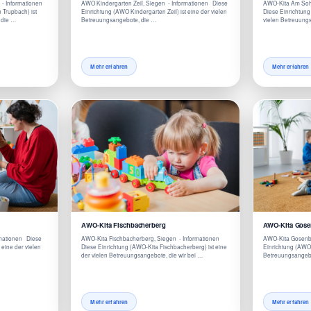
 - Informationen
AWO Kindergarten Zeil, Siegen - Informationen Diese
AWO-Kita Am Sohl
 Trupbach) ist
Einrichtung (AWO Kindergarten Zeil) ist eine der vielen
Diese Einrichtung
 die …
Betreuungsangebote, die …
vielen Betreuung
Mehr erfahren
Mehr erfahren
AWO-Kita Fischbacherberg
AWO-Kita Gose
rmationen Diese
AWO-Kita Fischbacherberg, Siegen - Informationen
AWO-Kita Gosenba
 eine der vielen
Diese Einrichtung (AWO-Kita Fischbacherberg) ist eine
Einrichtung (AWO-
der vielen Betreuungsangebote, die wir bei …
Betreuungsangebo
Mehr erfahren
Mehr erfahren