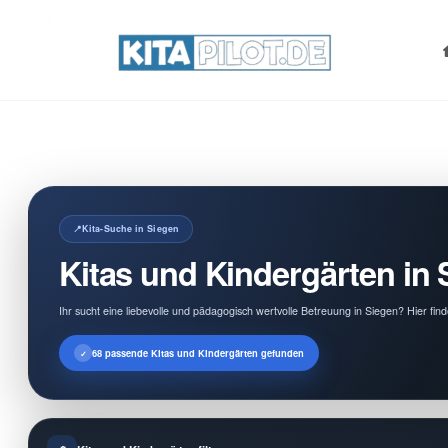
Search
for:
Kita-Suche in Siegen
Kitas und Kindergärten in 
Ihr sucht eine liebevolle und pädagogisch wertvolle Betreuung in Siegen? Hier fin
68 passende Kitas und Kindergärten gefunden