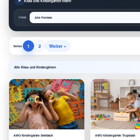
Kitas und Kindergärten filtern
FORM
1
2
Weiter »
Seiten
Alle Kitas und Kindergärten
AWO Kindergarten Seelbach
AWO Kindergarten Trupbach