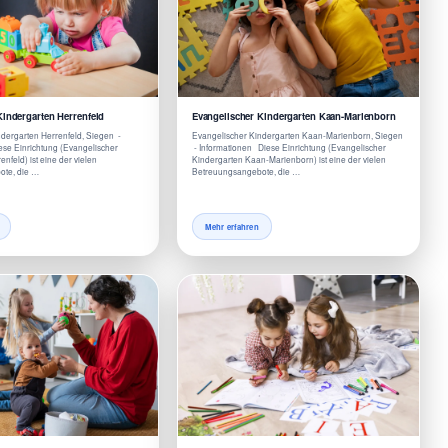
Kindergarten Herrenfeld
Evangelischer Kindergarten Kaan-Marienborn
dergarten Herrenfeld, Siegen -
Evangelischer Kindergarten Kaan-Marienborn, Siegen
se Einrichtung (Evangelischer
- Informationen Diese Einrichtung (Evangelischer
nfeld) ist eine der vielen
Kindergarten Kaan-Marienborn) ist eine der vielen
te, die …
Betreuungsangebote, die …
Mehr erfahren