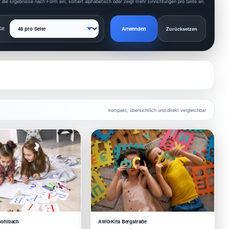
 die Ergebnisse nach Form ein, sortiert alphabetisch oder zeigt mehr Einrichtungen pro Seite an.
Anwenden
GE
Zurücksetzen
kompakt, übersichtlich und direkt vergleichbar
ohlbach
AWO-Kita Bergstraße