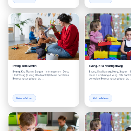
Evang. Kita Martini
Evang. Kita Nachtigallweg
Evang. Kita Martini, Siegen - Informationen Diese
Evang. Kita Nachtigallweg, Siegen -
Einrichtung (Evang. Kita Martini) ist eine der vielen
Diese Einrichtung (Evang. Kita Nachti
Betreuungsangebote, die …
der vielen Betreuungsangebote, die
Mehr erfahren
Mehr erfahren