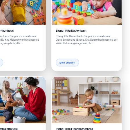
chthonhaus
Evang. Kita Dautenbach
thonhaus, Siegen - Informationen
Evang. Kita Dautenbach, Siegen - Informationen
(Ev. Kita Melanchthonhaus) ist eine
Diese Einrichtung (Evang. Kita Dautenbach) ist eine der
uungsangebote, die …
vielen Betreuungsangebote, die …
Mehr erfahren
erntalstraße 60
Evang. Kita Fischbacherberg