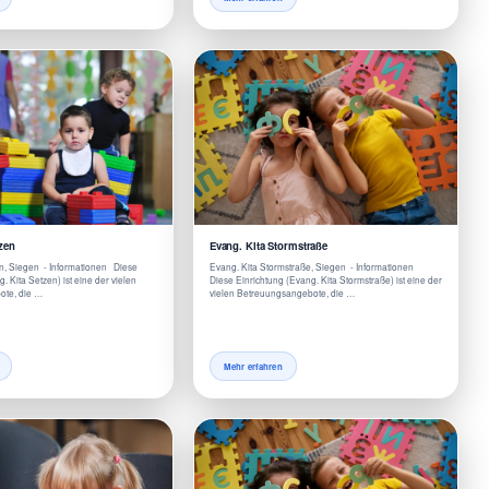
zen
Evang. Kita Stormstraße
n, Siegen - Informationen Diese
Evang. Kita Stormstraße, Siegen - Informationen
. Kita Setzen) ist eine der vielen
Diese Einrichtung (Evang. Kita Stormstraße) ist eine der
te, die …
vielen Betreuungsangebote, die …
Mehr erfahren