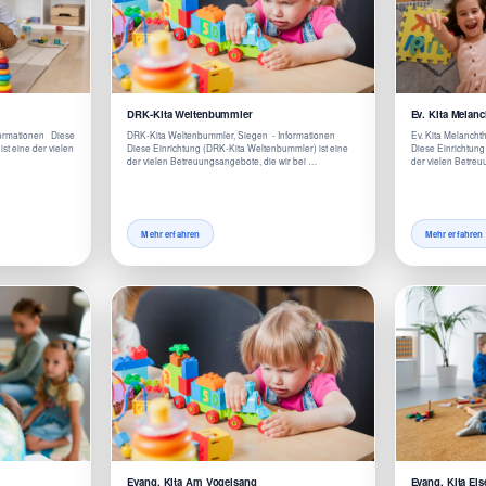
DRK-Kita Weltenbummler
Ev. Kita Melan
formationen Diese
DRK-Kita Weltenbummler, Siegen - Informationen
Ev. Kita Melanch
st eine der vielen
Diese Einrichtung (DRK-Kita Weltenbummler) ist eine
Diese Einrichtung 
der vielen Betreuungsangebote, die wir bei …
der vielen Betre
Mehr erfahren
Mehr erfahren
Evang. Kita Am Vogelsang
Evang. KIta Eis