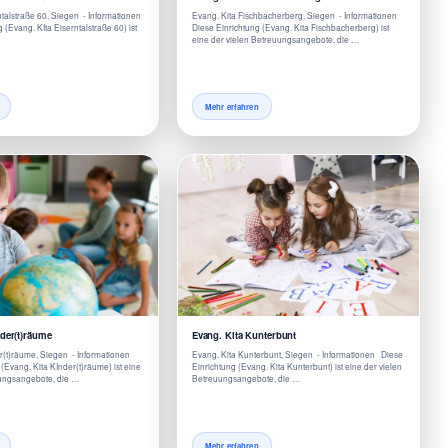
ntalstraße 60, Siegen - Informationen
Evang. Kita Fischbacherberg, Siegen - Informationen
(Evang. KIta Eiserntalstraße 60) ist
Diese Einrichtung (Evang. Kita Fischbacherberg) ist
eine der vielen Betreuungsangebote, die …
Mehr erfahren
nder(t)räume
Evang. Kita Kunterbunt
r(t)räume, Siegen - Informationen
Evang. Kita Kunterbunt, Siegen - Informationen Diese
(Evang. Kita KInder(t)räume) ist eine
Einrichtung (Evang. Kita Kunterbunt) ist eine der vielen
uungsangebote, die …
Betreuungsangebote, die …
Mehr erfahren