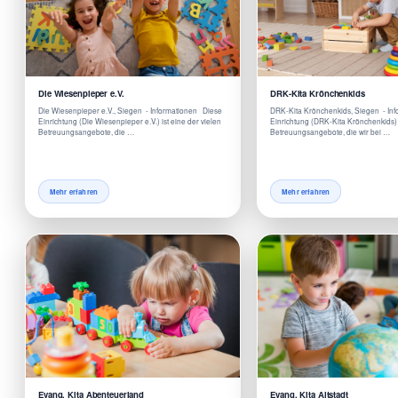
Die Wiesenpieper e.V.
DRK-Kita Krönchenkids
Die Wiesenpieper e.V., Siegen - Informationen Diese
DRK-Kita Krönchenkids, Siegen - In
Einrichtung (Die Wiesenpieper e.V.) ist eine der vielen
Einrichtung (DRK-Kita Krönchenkids) i
Betreuungsangebote, die …
Betreuungsangebote, die wir bei …
Mehr erfahren
Mehr erfahren
Evang. Kita Abenteuerland
Evang. Kita Altstadt