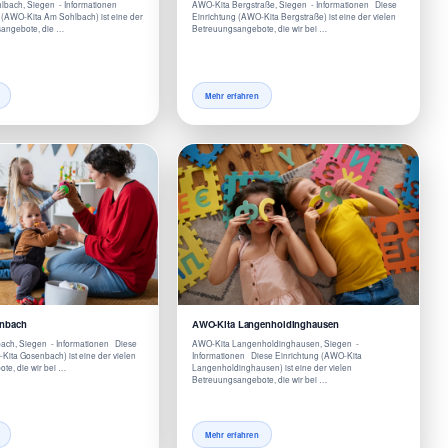
bach, Siegen - Informationen
AWO-Kita Bergstraße, Siegen - Informationen Diese
 (AWO-Kita Am Sohlbach) ist eine der
Einrichtung (AWO-Kita Bergstraße) ist eine der vielen
sangebote, die …
Betreuungsangebote, die wir bei …
Mehr erfahren
nbach
AWO-Kita Langenholdinghausen
ch, Siegen - Informationen Diese
AWO-Kita Langenholdinghausen, Siegen -
Kita Gosenbach) ist eine der vielen
Informationen Diese Einrichtung (AWO-Kita
te, die wir bei …
Langenholdinghausen) ist eine der vielen
Betreuungsangebote, die wir bei …
Mehr erfahren