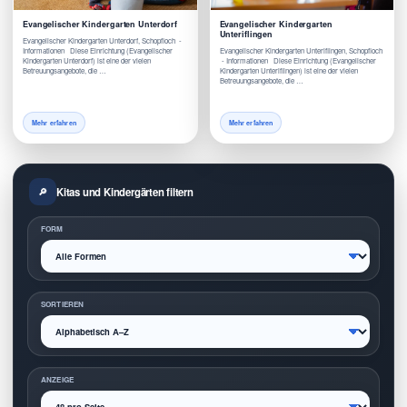
Evangelischer Kindergarten Unterdorf
Evangelischer Kindergarten
Unteriflingen
Evangelischer Kindergarten Unterdorf, Schopfloch -
Informationen Diese Einrichtung (Evangelischer
Evangelischer Kindergarten Unteriflingen, Schopfloch
Kindergarten Unterdorf) ist eine der vielen
- Informationen Diese Einrichtung (Evangelischer
Betreuungsangebote, die …
Kindergarten Unteriflingen) ist eine der vielen
Betreuungsangebote, die …
Mehr erfahren
Mehr erfahren
Kitas und Kindergärten filtern
FORM
SORTIEREN
ANZEIGE