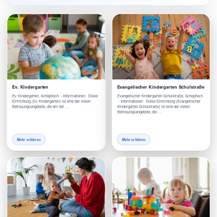
Ev. Kindergarten
Evangelischer Kindergarten Schulstraße
Ev. Kindergarten, Schopfloch - Informationen Diese
Evangelischer Kindergarten Schulstraße, Schopfloch
Einrichtung (Ev. Kindergarten) ist eine der vielen
- Informationen Diese Einrichtung (Evangelischer
Betreuungsangebote, die wir bei …
Kindergarten Schulstraße) ist eine der vielen
Betreuungsangebote, die …
Mehr erfahren
Mehr erfahren