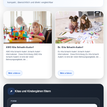
kompakt, übersichtlich und direkt vergleichbar
AWO Kita Schacht-Audorf
Ev. Kita Schacht-Audorf
AWO Kita Schacht-Audorf, Schacht-Audorf -
Ev. Kita Schacht-Audorf, Schacht-Audorf -
Informationen Diese Einrichtung (AWO Kita
Informationen Diese Einrichtung (Ev. Kita Schacht-
Schacht-Audorf) ist eine der vielen
Audorf) ist eine der vielen Betreuungsangebote, die …
Betreuungsangebote, die …
Mehr erfahren
Mehr erfahren
Kitas und Kindergärten filtern
FORM