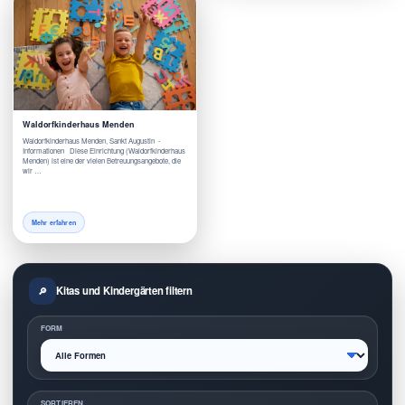
Waldorfkinderhaus Menden
Waldorfkinderhaus Menden, Sankt Augustin -
Informationen Diese Einrichtung (Waldorfkinderhaus
Menden) ist eine der vielen Betreuungsangebote, die
wir …
Mehr erfahren
Kitas und Kindergärten filtern
FORM
SORTIEREN