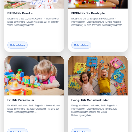
DKSB-Kita Casa Lu
DKSB-Kita Die Grashüpfer
DKSB-Kita Casa Lu, Sankt Augustin - Informationen
DKSB-Kita Die Grashüpfer, Sankt Augustin -
Diese Einrichtung (DKSB-Kita Casa Lu) ist eine der
Informationen Diese Einrichtung (DKSB-Kita Die
vielen Betreuungsangebote, …
Grashüpfer) ist eine der vielen Betreuungsangebote,
…
Mehr erfahren
Mehr erfahren
Ev. Kita Purzelbaum
Evang. Kita Menschenkinder
Ev. Kita Purzelbaum, Sankt Augustin - Informationen
Evang. Kita Menschenkinder, Sankt Augustin -
Diese Einrichtung (Ev. Kita Purzelbaum) ist eine der
Informationen Diese Einrichtung (Evang. Kita
vielen Betreuungsangebote, …
Menschenkinder) ist eine der vielen
Betreuungsangebote, …