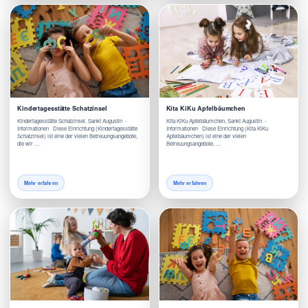
Kindertagesstätte Schatzinsel
Kita KiKu Apfelbäumchen
Kindertagesstätte Schatzinsel, Sankt Augustin -
Kita KiKu Apfelbäumchen, Sankt Augustin -
Informationen Diese Einrichtung (Kindertagesstätte
Informationen Diese Einrichtung (Kita KiKu
Schatzinsel) ist eine der vielen Betreuungsangebote,
Apfelbäumchen) ist eine der vielen
die wir …
Betreuungsangebote, …
Mehr erfahren
Mehr erfahren