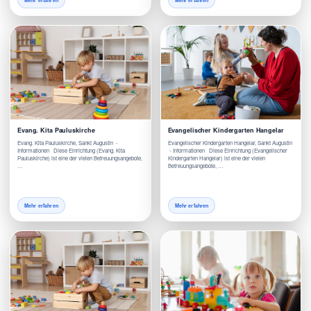
Mehr erfahren
Mehr erfahren
Evang. Kita Pauluskirche
Evangelischer Kindergarten Hangelar
Evang. Kita Pauluskirche, Sankt Augustin -
Evangelischer Kindergarten Hangelar, Sankt Augustin
Informationen Diese Einrichtung (Evang. Kita
- Informationen Diese Einrichtung (Evangelischer
Pauluskirche) ist eine der vielen Betreuungsangebote,
Kindergarten Hangelar) ist eine der vielen
…
Betreuungsangebote, …
Mehr erfahren
Mehr erfahren