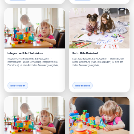
Integrative Kita Flohzirkus
Kath. Kita Buisdorf
Integrative Kita Flohzirkus, Sankt Augustin -
Kath. Kita Buisdorf, Sankt Augustin - Informationen
Informationen Diese Einrichtung (Integrative Kita
Diese Einrichtung (Kath. Kita Buisdorf) ist eine der
Flohzirkus) ist eine der vielen Betreuungsangebote,
vielen Betreuungsangebote, …
…
Mehr erfahren
Mehr erfahren