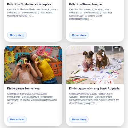
Kath. Kita St. Martinus Niederpleis
Kath. Kita Sternschnuppe
Kath. Kita St. Martinus Niederpleis, Sankt Augustin -
Kath. Kita Sternschnuppe, Sankt Augustin -
Informationen Diese Einrichtung (Kath. Kita St.
Informationen Diese Einrichtung (Kath. Kita
Martinus Niederpleis) ist …
Sternschnuppe) ist eine der vielen
Betreuungsangebote, …
Mehr erfahren
Mehr erfahren
Kindergarten Sonnenweg
Kindertageseinrichtung Sankt Augustin
Kindergarten Sonnenweg, Sankt Augustin -
Kindertageseinrichtung Sankt Augustin, Sankt
Informationen Diese Einrichtung (Kindergarten
Augustin - Informationen Diese Einrichtung
Sonnenweg) ist eine der vielen Betreuungsangebote,
(Kindertageseinrichtung Sankt Augustin) ist eine der
die wir …
vielen Betreuungsangebote, …
Mehr erfahren
Mehr erfahren