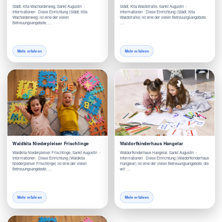
Städt. Kita Wacholderweg, Sankt Augustin -
Städt. Kita Waldstraße, Sankt Augustin -
Informationen Diese Einrichtung (Städt. Kita
Informationen Diese Einrichtung (Städt. Kita
Wacholderweg) ist eine der vielen
Waldstraße) ist eine der vielen Betreuungsangebote,
Betreuungsangebote, …
…
Mehr erfahren
Mehr erfahren
Waldkita Niederpleiser Frischlinge
Waldorfkinderhaus Hangelar
Waldkita Niederpleiser Frischlinge, Sankt Augustin -
Waldorfkinderhaus Hangelar, Sankt Augustin -
Informationen Diese Einrichtung (Waldkita
Informationen Diese Einrichtung (Waldorfkinderhaus
Niederpleiser Frischlinge) ist eine der vielen
Hangelar) ist eine der vielen Betreuungsangebote, die
Betreuungsangebote, …
wir …
Mehr erfahren
Mehr erfahren