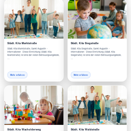
Städt. Kita Marktstraße
Städt. Kita Siegstraße
Städt. Kita Marktstraße, Sankt Augustin -
Städt. Kita Siegstraße, Sankt Augustin -
Informationen Diese Einrichtung (Städt. Kita
Informationen Diese Einrichtung (Städt. Kita
Marktstraße) ist eine der vielen Betreuungsangebote,
Siegstraße) ist eine der vielen Betreuungsangebote,
…
…
Mehr erfahren
Mehr erfahren
Städt. Kita Wacholderweg
Städt. Kita Waldstraße