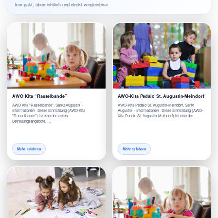
kompakt, übersichtlich und direkt vergleichbar
AWO Kita “Rasselbande”
AWO-Kita Pedalo St. Augustin-Meindorf
AWO Kita "Rasselbande", Sankt Augustin -
AWO-Kita Pedalo St. Augustin-Meindorf, Sankt
Informationen Diese Einrichtung (AWO Kita
Augustin - Informationen Diese Einrichtung (AWO-
"Rasselbande") ist eine der vielen
Kita Pedalo St. Augustin-Meindorf) ist eine der …
Betreuungsangebote, …
Mehr erfahren
Mehr erfahren