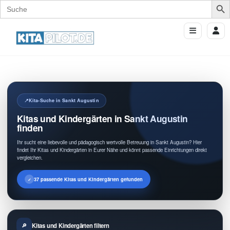
Search
for:
Kita-Suche in Sankt Augustin
Kitas und Kindergärten in Sankt Augustin
finden
Ihr sucht eine liebevolle und pädagogisch wertvolle Betreuung in Sankt Augustin? Hier
findet Ihr Kitas und Kindergärten in Eurer Nähe und könnt passende Einrichtungen direkt
vergleichen.
37 passende Kitas und Kindergärten gefunden
Kitas und Kindergärten filtern