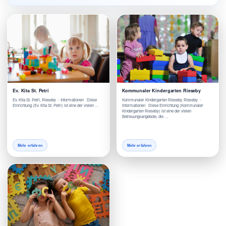
Ev. Kita St. Petri
Kommunaler Kindergarten Rieseby
Ev. Kita St. Petri, Rieseby - Informationen Diese
Kommunaler Kindergarten Rieseby, Rieseby -
Einrichtung (Ev. Kita St. Petri) ist eine der vielen …
Informationen Diese Einrichtung (Kommunaler
Kindergarten Rieseby) ist eine der vielen
Betreuungsangebote, die …
Mehr erfahren
Mehr erfahren