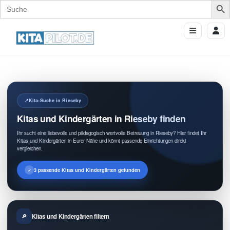
Search
for:
Kita-Suche in Rieseby
Kitas und Kindergärten in Rieseby finden
Ihr sucht eine liebevolle und pädagogisch wertvolle Betreuung in Rieseby? Hier findet Ihr
Kitas und Kindergärten in Eurer Nähe und könnt passende Einrichtungen direkt
vergleichen.
3 passende Kitas und Kindergärten gefunden
Kitas und Kindergärten filtern