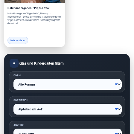
Naturkindergarten “Pippi-Lotta”
Naturkindergarten "Pippi-Lotta", Rieseby -
Informationen Diese Einrichtung (Naturkindergarten
"Pippi-Lotta") ist eine der vielen Betreuungsangebote,
die wir bei …
Mehr erfahren
Kitas und Kindergärten filtern
FORM
SORTIEREN
ANZEIGE