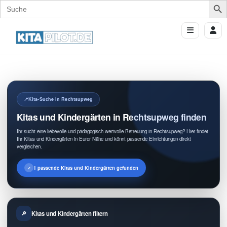
Search
for:
Kita-Suche in Rechtsupweg
Kitas und Kindergärten in Rechtsupweg finden
Ihr sucht eine liebevolle und pädagogisch wertvolle Betreuung in Rechtsupweg? Hier findet
Ihr Kitas und Kindergärten in Eurer Nähe und könnt passende Einrichtungen direkt
vergleichen.
1 passende Kitas und Kindergärten gefunden
Kitas und Kindergärten filtern