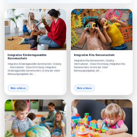
Integrative Kindertagesstätte
Integrative Kita Sonnenschein
Sonnenschein
Integrative Kita Sonnenschein, Olsberg -
Integrative Kindertagesstätte Sonnenschein, Olsberg
Informationen Diese Einrichtung (Integrative Kita
- Informationen Diese Einrichtung (Integrative
Sonnenschein) ist eine der vielen
Kindertagesstätte Sonnenschein) ist eine der vielen
Betreuungsangebote, die …
Betreuungsangebote, die …
Mehr erfahren
Mehr erfahren