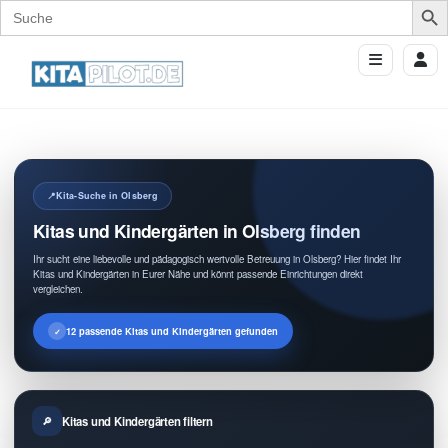
Search
for:
Kita-Suche in Olsberg
Kitas und Kindergärten in Olsberg finden
Ihr sucht eine liebevolle und pädagogisch wertvolle Betreuung in Olsberg? Hier findet Ihr
Kitas und Kindergärten in Eurer Nähe und könnt passende Einrichtungen direkt
vergleichen.
12 passende Kitas und Kindergärten gefunden
Kitas und Kindergärten filtern