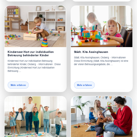
Kindernest Hort zur individuellen
Städt. Kita Assinghausen
Betreuung behinderter Kinder
Städt. Kita Assinghausen, Olsberg - Informationen
Kindernest Hort zur individuellen Betreuung
Diese Einrichtung (Städt. Kita Assinghausen) ist eine
behinderter Kinder, Olsberg - Informationen Diese
der vielen Betreuungsangebote, die …
Einrichtung (Kindernest Hort zur individuellen
Betreuung …
Mehr erfahren
Mehr erfahren