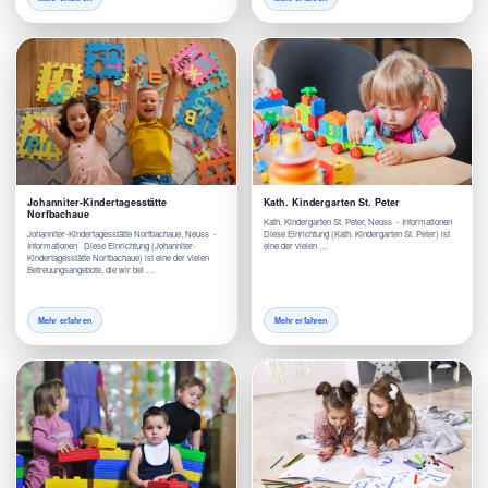
Johanniter-Kindertagesstätte
Kath. Kindergarten St. Peter
Norfbachaue
Kath. Kindergarten St. Peter, Neuss - Informationen
Johanniter-Kindertagesstätte Norfbachaue, Neuss -
Diese Einrichtung (Kath. Kindergarten St. Peter) ist
Informationen Diese Einrichtung (Johanniter-
eine der vielen …
Kindertagesstätte Norfbachaue) ist eine der vielen
Betreuungsangebote, die wir bei …
Mehr erfahren
Mehr erfahren