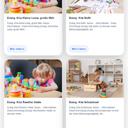
Evang. Kita Kleine Leute, große Welt
Evang. Kita NoNi
Evang. Kita Kleine Leute, große Welt, Neuss -
Evang. Kita NoNi, Neuss - Informationen Diese
Informationen Diese Einrichtung (Evang. Kita Kleine
Einrichtung (Evang. Kita NoNi) ist eine der vielen
Leute, große Welt) …
Betreuungsangebote, die …
Mehr erfahren
Mehr erfahren
Evang. Kita Roseller Heide
Evang. Kita Schatzinsel
Evang. Kita Roseller Heide, Neuss - Informationen
Evang. Kita Schatzinsel, Neuss - Informationen
Diese Einrichtung (Evang. Kita Roseller Heide) ist
Diese Einrichtung (Evang. Kita Schatzinsel) ist eine
eine der vielen …
der vielen Betreuungsangebote, die …