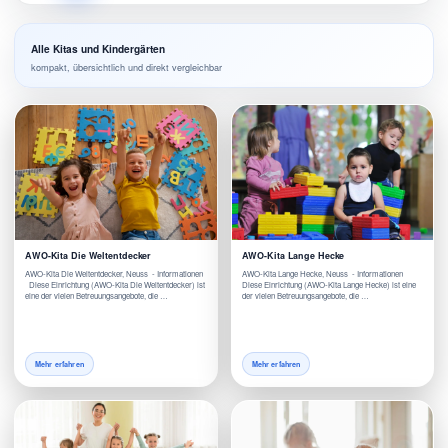
Alle Kitas und Kindergärten
kompakt, übersichtlich und direkt vergleichbar
AWO-Kita Die Weltentdecker
AWO-Kita Lange Hecke
AWO-Kita Die Weltentdecker, Neuss - Informationen
AWO-Kita Lange Hecke, Neuss - Informationen
Diese Einrichtung (AWO-Kita Die Weltentdecker) ist
Diese Einrichtung (AWO-Kita Lange Hecke) ist eine
eine der vielen Betreuungsangebote, die …
der vielen Betreuungsangebote, die …
Mehr erfahren
Mehr erfahren