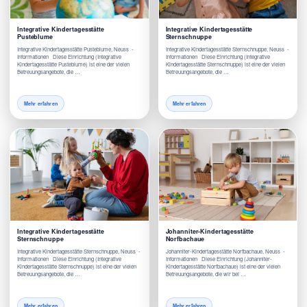
Integrative Kindertagesstätte
Integrative Kindertagesstätte
Pusteblume
Sternschnuppe
Integrative Kindertagesstätte Pusteblume, Neuss -
Integrative Kindertagesstätte Sternschnuppe, Neuss -
Informationen Diese Einrichtung (Integrative
Informationen Diese Einrichtung (Integrative
Kindertagesstätte Pusteblume) ist eine der vielen
Kindertagesstätte Sternschnuppe) ist eine der vielen
Betreuungsangebote, die …
Betreuungsangebote, die …
Mehr erfahren
Mehr erfahren
Integrative Kindertagesstätte
Johanniter-Kindertagesstätte
Sternschnuppe
Norfbachaue
Integrative Kindertagesstätte Sternschnuppe, Neuss -
Johanniter-Kindertagesstätte Norfbachaue, Neuss -
Informationen Diese Einrichtung (Integrative
Informationen Diese Einrichtung (Johanniter-
Kindertagesstätte Sternschnuppe) ist eine der vielen
Kindertagesstätte Norfbachaue) ist eine der vielen
Betreuungsangebote, die …
Betreuungsangebote, die wir bei …
Mehr erfahren
Mehr erfahren