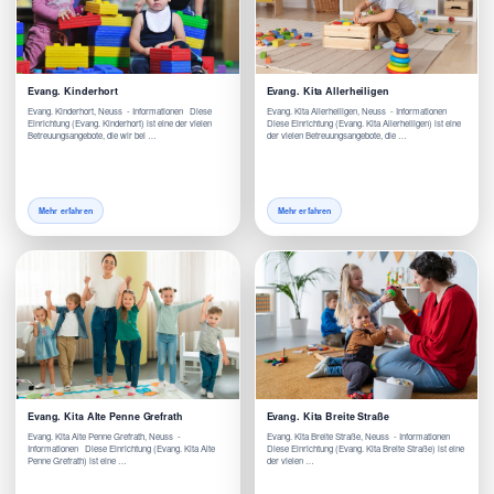
Evang. Kinderhort
Evang. Kita Allerheiligen
Evang. Kinderhort, Neuss - Informationen Diese
Evang. Kita Allerheiligen, Neuss - Informationen
Einrichtung (Evang. Kinderhort) ist eine der vielen
Diese Einrichtung (Evang. Kita Allerheiligen) ist eine
Betreuungsangebote, die wir bei …
der vielen Betreuungsangebote, die …
Mehr erfahren
Mehr erfahren
Evang. Kita Alte Penne Grefrath
Evang. Kita Breite Straße
Evang. Kita Alte Penne Grefrath, Neuss -
Evang. Kita Breite Straße, Neuss - Informationen
Informationen Diese Einrichtung (Evang. Kita Alte
Diese Einrichtung (Evang. Kita Breite Straße) ist eine
Penne Grefrath) ist eine …
der vielen …