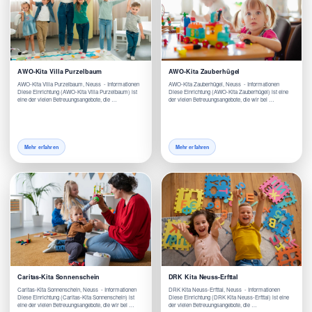
AWO-Kita Villa Purzelbaum
AWO-Kita Zauberhügel
AWO-Kita Villa Purzelbaum, Neuss - Informationen
AWO-Kita Zauberhügel, Neuss - Informationen
Diese Einrichtung (AWO-Kita Villa Purzelbaum) ist
Diese Einrichtung (AWO-Kita Zauberhügel) ist eine
eine der vielen Betreuungsangebote, die …
der vielen Betreuungsangebote, die wir bei …
Mehr erfahren
Mehr erfahren
Caritas-Kita Sonnenschein
DRK Kita Neuss-Erfttal
Caritas-Kita Sonnenschein, Neuss - Informationen
DRK Kita Neuss-Erfttal, Neuss - Informationen
Diese Einrichtung (Caritas-Kita Sonnenschein) ist
Diese Einrichtung (DRK Kita Neuss-Erfttal) ist eine
eine der vielen Betreuungsangebote, die wir bei …
der vielen Betreuungsangebote, die …