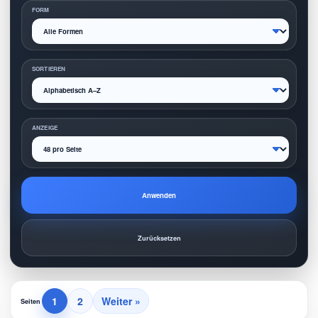
FORM
SORTIEREN
ANZEIGE
Anwenden
Zurücksetzen
1
2
Weiter »
Seiten