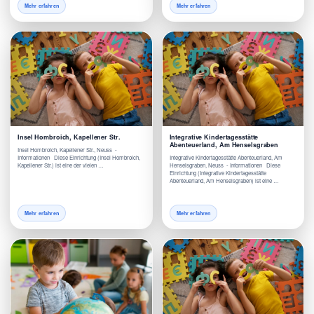
Mehr erfahren
Mehr erfahren
Insel Hombroich, Kapellener Str.
Integrative Kindertagesstätte
Abenteuerland, Am Henselsgraben
Insel Hombroich, Kapellener Str., Neuss -
Informationen Diese Einrichtung (Insel Hombroich,
Integrative Kindertagesstätte Abenteuerland, Am
Kapellener Str.) ist eine der vielen …
Henselsgraben, Neuss - Informationen Diese
Einrichtung (Integrative Kindertagesstätte
Abenteuerland, Am Henselsgraben) ist eine …
Mehr erfahren
Mehr erfahren