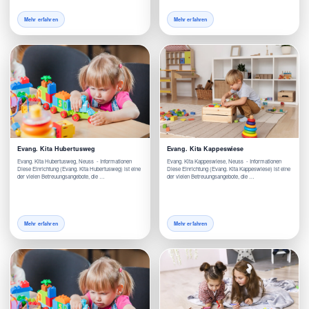
Mehr erfahren
Mehr erfahren
Evang. Kita Hubertusweg
Evang. Kita Kappeswiese
Evang. Kita Hubertusweg, Neuss - Informationen
Evang. Kita Kappeswiese, Neuss - Informationen
Diese Einrichtung (Evang. Kita Hubertusweg) ist eine
Diese Einrichtung (Evang. Kita Kappeswiese) ist eine
der vielen Betreuungsangebote, die …
der vielen Betreuungsangebote, die …
Mehr erfahren
Mehr erfahren