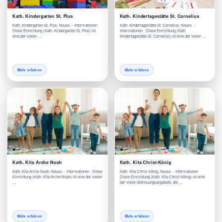
Kath. Kindergarten St. Pius
Kath. Kindertagestätte St. Cornelius
Kath. Kindergarten St. Pius, Neuss - Informationen
Kath. Kindertagestätte St. Cornelius, Neuss -
Diese Einrichtung (Kath. Kindergarten St. Pius) ist
Informationen Diese Einrichtung (Kath.
eine der vielen …
Kindertagestätte St. Cornelius) ist eine der vielen …
Mehr erfahren
Mehr erfahren
Kath. Kita Arche Noah
Kath. Kita Christ-König
Kath. Kita Arche Noah, Neuss - Informationen Diese
Kath. Kita Christ-König, Neuss - Informationen
Einrichtung (Kath. Kita Arche Noah) ist eine der vielen
Diese Einrichtung (Kath. Kita Christ-König) ist eine
…
der vielen Betreuungsangebote, die …
Mehr erfahren
Mehr erfahren