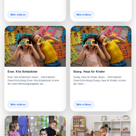
Mehr erfahren
Mehr erfahren
Evan. Kita Schatzkiste
Evang. Haus für Kinder
Evan. Kita Schatzkiste, Neuss - Informationen
Evang. Haus für Kinder, Neuss - Informationen
Diese Einrichtung (Evan. Kita Schatzkiste) ist eine
Diese Einrichtung (Evang. Haus für Kinder) ist eine
der vielen Betreuungsangebote, die …
der vielen …
Mehr erfahren
Mehr erfahren