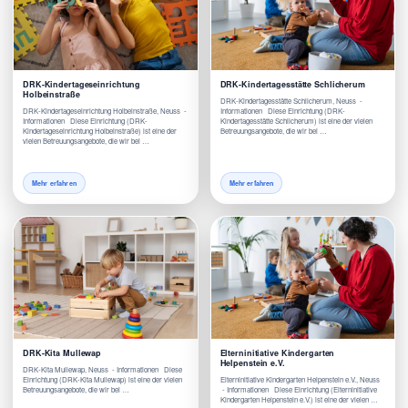
DRK-Kindertageseinrichtung
DRK-Kindertagesstätte Schlicherum
Holbeinstraße
DRK-Kindertagesstätte Schlicherum, Neuss -
DRK-Kindertageseinrichtung Holbeinstraße, Neuss -
Informationen Diese Einrichtung (DRK-
Informationen Diese Einrichtung (DRK-
Kindertagesstätte Schlicherum) ist eine der vielen
Kindertageseinrichtung Holbeinstraße) ist eine der
Betreuungsangebote, die wir bei …
vielen Betreuungsangebote, die wir bei …
Mehr erfahren
Mehr erfahren
DRK-Kita Mullewap
Elterninitiative Kindergarten
Helpenstein e.V.
DRK-Kita Mullewap, Neuss - Informationen Diese
Einrichtung (DRK-Kita Mullewap) ist eine der vielen
Elterninitiative Kindergarten Helpenstein e.V., Neuss
Betreuungsangebote, die wir bei …
- Informationen Diese Einrichtung (Elterninitiative
Kindergarten Helpenstein e.V.) ist eine der vielen …