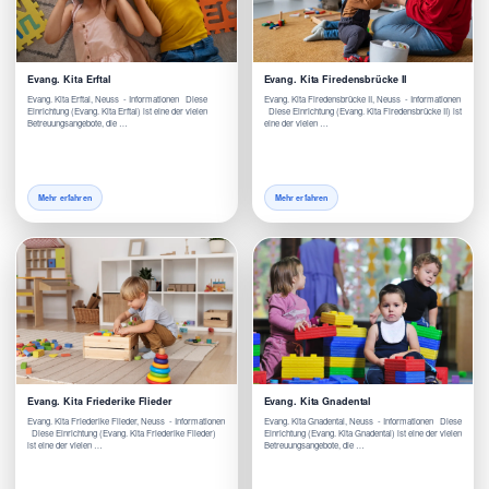
Evang. Kita Erftal
Evang. Kita Firedensbrücke II
Evang. Kita Erftal, Neuss - Informationen Diese
Evang. Kita Firedensbrücke II, Neuss - Informationen
Einrichtung (Evang. Kita Erftal) ist eine der vielen
Diese Einrichtung (Evang. Kita Firedensbrücke II) ist
Betreuungsangebote, die …
eine der vielen …
Mehr erfahren
Mehr erfahren
Evang. Kita Friederike Flieder
Evang. Kita Gnadental
Evang. Kita Friederike Flieder, Neuss - Informationen
Evang. Kita Gnadental, Neuss - Informationen Diese
Diese Einrichtung (Evang. Kita Friederike Flieder)
Einrichtung (Evang. Kita Gnadental) ist eine der vielen
ist eine der vielen …
Betreuungsangebote, die …