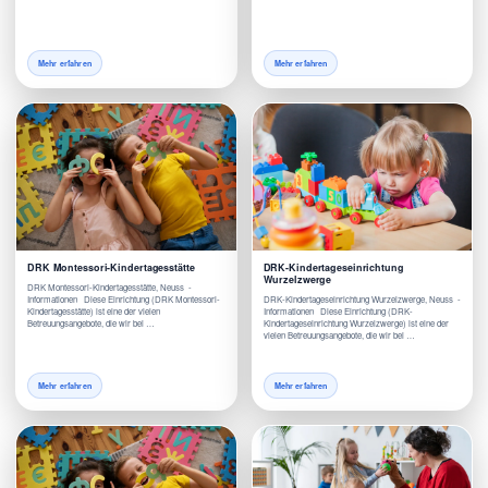
Mehr erfahren
Mehr erfahren
DRK Montessori-Kindertagesstätte
DRK-Kindertageseinrichtung
Wurzelzwerge
DRK Montessori-Kindertagesstätte, Neuss -
Informationen Diese Einrichtung (DRK Montessori-
DRK-Kindertageseinrichtung Wurzelzwerge, Neuss -
Kindertagesstätte) ist eine der vielen
Informationen Diese Einrichtung (DRK-
Betreuungsangebote, die wir bei …
Kindertageseinrichtung Wurzelzwerge) ist eine der
vielen Betreuungsangebote, die wir bei …
Mehr erfahren
Mehr erfahren