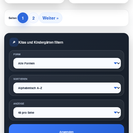
1
2
Weiter »
Seiten
Kitas und Kindergärten filtern
FORM
SORTIEREN
ANZEIGE
Anwenden