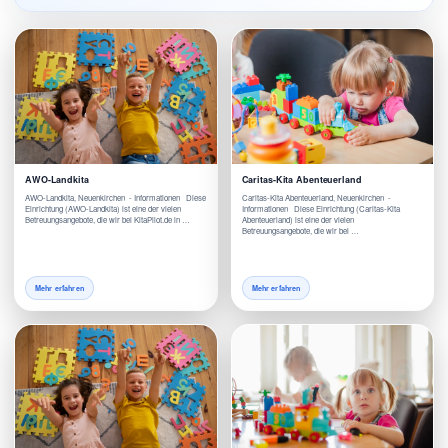
AWO-Landkita
Caritas-Kita Abenteuerland
AWO-Landkita, Neuenkirchen - Informationen Diese
Caritas-Kita Abenteuerland, Neuenkirchen -
Einrichtung (AWO-Landkita) ist eine der vielen
Informationen Diese Einrichtung (Caritas-Kita
Betreuungsangebote, die wir bei KitaPilot.de in …
Abenteuerland) ist eine der vielen
Betreuungsangebote, die wir bei …
Mehr erfahren
Mehr erfahren