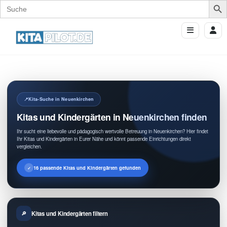
Search
for:
Kita-Suche in Neuenkirchen
Kitas und Kindergärten in Neuenkirchen finden
Ihr sucht eine liebevolle und pädagogisch wertvolle Betreuung in Neuenkirchen? Hier findet
Ihr Kitas und Kindergärten in Eurer Nähe und könnt passende Einrichtungen direkt
vergleichen.
16 passende Kitas und Kindergärten gefunden
Kitas und Kindergärten filtern