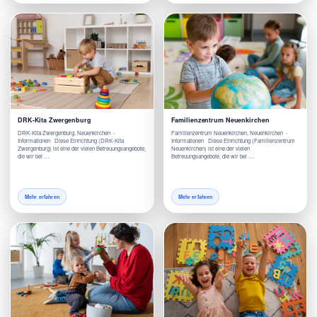
DRK-Kita Zwergenburg
Familienzentrum Neuenkirchen
DRK-Kita Zwergenburg, Neuenkirchen -
Familienzentrum Neuenkirchen, Neuenkirchen -
Informationen Diese Einrichtung (DRK-Kita
Informationen Diese Einrichtung (Familienzentrum
Zwergenburg) ist eine der vielen Betreuungsangebote,
Neuenkirchen) ist eine der vielen
die wir bei …
Betreuungsangebote, die wir bei …
Mehr erfahren
Mehr erfahren