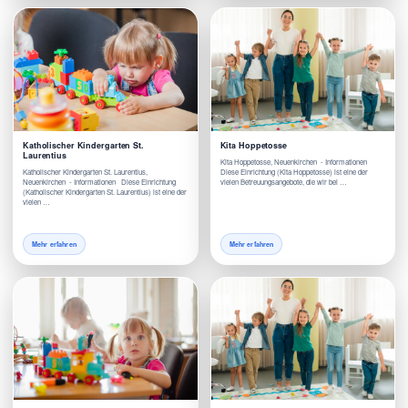
Katholischer Kindergarten St.
Kita Hoppetosse
Laurentius
Kita Hoppetosse, Neuenkirchen - Informationen
Katholischer Kindergarten St. Laurentius,
Diese Einrichtung (Kita Hoppetosse) ist eine der
Neuenkirchen - Informationen Diese Einrichtung
vielen Betreuungsangebote, die wir bei …
(Katholischer Kindergarten St. Laurentius) ist eine der
vielen …
Mehr erfahren
Mehr erfahren