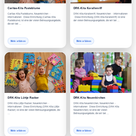
Caritas-Kita Pusteblume
DRK-Kita Korallenriff
Caritas-Kita Pusteblume, Neuenkirchen -
DRK-Kita Korallenriff, Neuenkirchen - Informationen
Informationen Diese Einrichtung (Caritas-Kita
Diese Einrichtung (DRK-Kita Korallenriff) ist eine
Pusteblume) ist eine der vielen Betreuungsangebote,
der vielen Betreuungsangebote, die wir bei …
die wir bei …
Mehr erfahren
Mehr erfahren
DRK-Kita Lüttje Racker
DRK-Kita Neuenkirchen
DRK-Kita Lüttje Racker, Neuenkirchen -
DRK-Kita Neuenkirchen, Neuenkirchen -
Informationen Diese Einrichtung (DRK-Kita Lüttje
Informationen Diese Einrichtung (DRK-Kita
Racker) ist eine der vielen Betreuungsangebote, die
Neuenkirchen) ist eine der vielen
…
Betreuungsangebote, die wir bei …
Mehr erfahren
Mehr erfahren