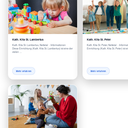
Kath. Kita St. Lambertus
Kath. Kita St. Peter
Kath. Kita St. Lambertus, Nettetal - Informationen
Kath. Kita St. Peter, Nettetal - Infor
Diese Einrichtung (Kath. Kita St. Lambertus) ist eine der
Einrichtung (Kath. Kita St. Peter) ist 
vielen …
Mehr erfahren
Mehr erfahren