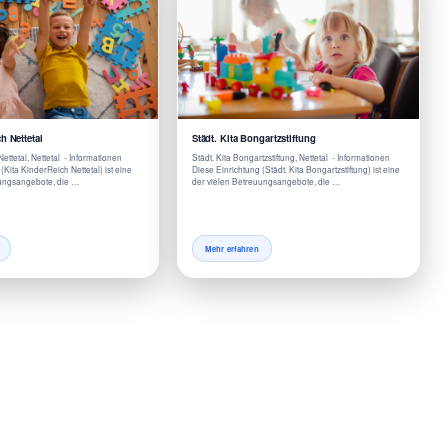
h Nettetal
Städt. Kita Bongartzstiftung
ettetal, Nettetal - Informationen
Städt. Kita Bongartzstiftung, Nettetal - Informationen
(Kita KinderReich Nettetal) ist eine
Diese Einrichtung (Städt. Kita Bongartzstiftung) ist eine
uungsangebote, die …
der vielen Betreuungsangebote, die …
Mehr erfahren