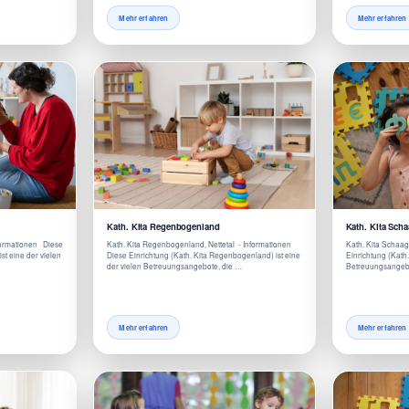
Mehr erfahren
Mehr erfahren
Kath. Kita Regenbogenland
Kath. Kita Sch
Informationen Diese
Kath. Kita Regenbogenland, Nettetal - Informationen
Kath. Kita Schaag
ist eine der vielen
Diese Einrichtung (Kath. Kita Regenbogenland) ist eine
Einrichtung (Kath.
der vielen Betreuungsangebote, die …
Betreuungsangebo
Mehr erfahren
Mehr erfahren