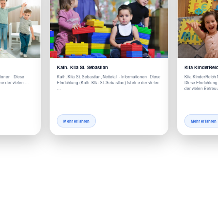
Kath. Kita St. Sebastian
Kita KinderReic
mationen Diese
Kath. Kita St. Sebastian, Nettetal - Informationen Diese
Kita KinderReich N
eine der vielen …
Einrichtung (Kath. Kita St. Sebastian) ist eine der vielen
Diese Einrichtung 
…
der vielen Betre
Mehr erfahren
Mehr erfahren