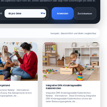
 die Ergebnisse nach Form ein, sortiert alphabetisch oder zeigt mehr Einrichtungen pro Seite an.
Anwenden
GE
Zurücksetzen
kompakt, übersichtlich und direkt vergleichbar
ergenland
Integrative DRK-Kindertagesstätte
Kaldenkirchen
enland, Nettetal - Informationen
 (Evang. Kita Zwergenland) ist eine
Integrative DRK-Kindertagesstätte Kaldenkirchen,
uungsangebote, die …
Nettetal - Informationen Diese Einrichtung (Integrative
DRK-Kindertagesstätte Kaldenkirchen) ist eine der
vielen Betreuungsangebote, die …