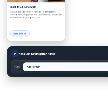
Städt. Kita Leutherheide
Städt. Kita Leutherheide, Nettetal - Informationen
Diese Einrichtung (Städt. Kita Leutherheide) ist eine der
vielen Betreuungsangebote, die …
Mehr erfahren
Kitas und Kindergärten filtern
FORM