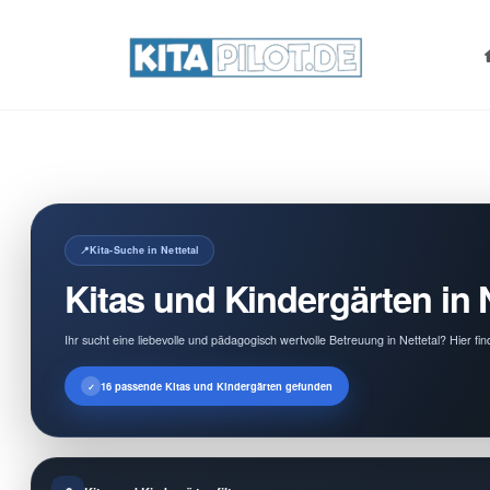
Search
for:
Kita-Suche in Nettetal
Kitas und Kindergärten in N
Ihr sucht eine liebevolle und pädagogisch wertvolle Betreuung in Nettetal? Hier f
16 passende Kitas und Kindergärten gefunden