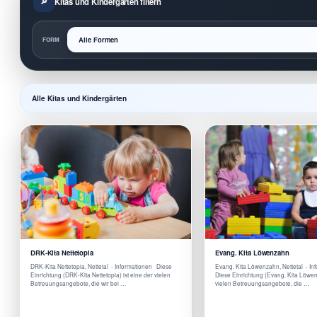
Kitas und Kindergärten filtern
FORM
Alle Kitas und Kindergärten
DRK-Kita Nettetopia
Evang. Kita Löwenzahn
DRK-Kita Nettetopia, Nettetal - Informationen Diese
Evang. Kita Löwenzahn, Nettetal - I
Einrichtung (DRK-Kita Nettetopia) ist eine der vielen
Diese Einrichtung (Evang. Kita Löwen
Betreuungsangebote, die wir bei …
vielen Betreuungsangebote, die …