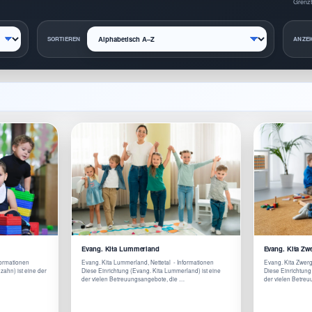
Grenzt
SORTIEREN
ANZEI
Evang. Kita Lummerland
Evang. Kita Zw
nformationen
Evang. Kita Lummerland, Nettetal - Informationen
Evang. Kita Zwerg
zahn) ist eine der
Diese Einrichtung (Evang. Kita Lummerland) ist eine
Diese Einrichtung
der vielen Betreuungsangebote, die …
der vielen Betre