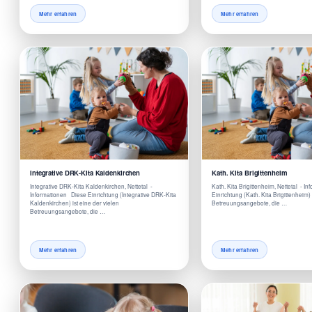
Mehr erfahren
Mehr erfahren
Integrative DRK-Kita Kaldenkirchen
Kath. Kita Brigittenheim
Integrative DRK-Kita Kaldenkirchen, Nettetal -
Kath. Kita Brigittenheim, Nettetal - 
Informationen Diese Einrichtung (Integrative DRK-Kita
Einrichtung (Kath. Kita Brigittenheim) 
Kaldenkirchen) ist eine der vielen
Betreuungsangebote, die …
Betreuungsangebote, die …
Mehr erfahren
Mehr erfahren