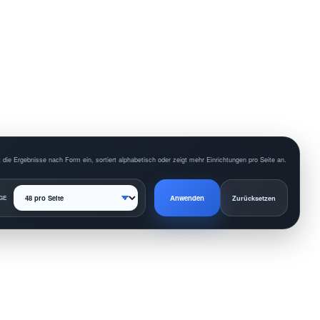
 die Ergebnisse nach Form ein, sortiert alphabetisch oder zeigt mehr Einrichtungen pro Seite an.
Anwenden
GE
Zurücksetzen