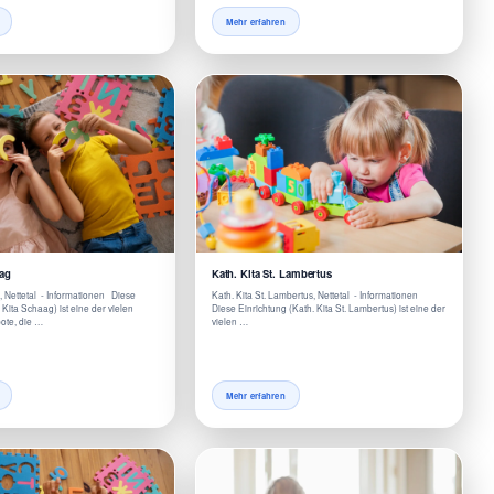
Mehr erfahren
aag
Kath. Kita St. Lambertus
, Nettetal - Informationen Diese
Kath. Kita St. Lambertus, Nettetal - Informationen
 Kita Schaag) ist eine der vielen
Diese Einrichtung (Kath. Kita St. Lambertus) ist eine der
te, die …
vielen …
Mehr erfahren