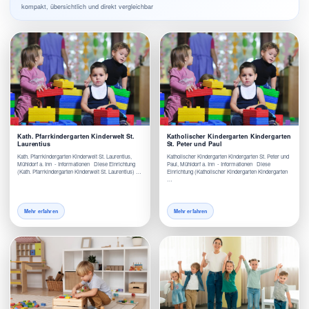
kompakt, übersichtlich und direkt vergleichbar
Kath. Pfarrkindergarten Kinderwelt St.
Katholischer Kindergarten Kindergarten
Laurentius
St. Peter und Paul
Kath. Pfarrkindergarten Kinderwelt St. Laurentius,
Katholischer Kindergarten Kindergarten St. Peter und
Mühldorf a. Inn - Informationen Diese Einrichtung
Paul, Mühldorf a. Inn - Informationen Diese
(Kath. Pfarrkindergarten Kinderwelt St. Laurentius) …
Einrichtung (Katholischer Kindergarten Kindergarten
…
Mehr erfahren
Mehr erfahren