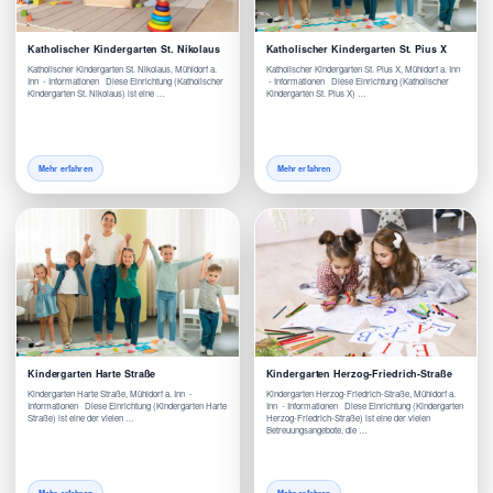
Katholischer Kindergarten St. Nikolaus
Katholischer Kindergarten St. Pius X
Katholischer Kindergarten St. Nikolaus, Mühldorf a.
Katholischer Kindergarten St. Pius X, Mühldorf a. Inn
Inn - Informationen Diese Einrichtung (Katholischer
- Informationen Diese Einrichtung (Katholischer
Kindergarten St. Nikolaus) ist eine …
Kindergarten St. Pius X) …
Mehr erfahren
Mehr erfahren
Kindergarten Harte Straße
Kindergarten Herzog-Friedrich-Straße
Kindergarten Harte Straße, Mühldorf a. Inn -
Kindergarten Herzog-Friedrich-Straße, Mühldorf a.
Informationen Diese Einrichtung (Kindergarten Harte
Inn - Informationen Diese Einrichtung (Kindergarten
Straße) ist eine der vielen …
Herzog-Friedrich-Straße) ist eine der vielen
Betreuungsangebote, die …