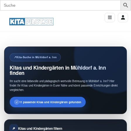
Search
for:
Kita-Suche in Mühldorf a. Inn
Kitas und Kindergärten in Mühldorf a. Inn
finden
Ihr sucht eine liebevolle und pädagogisch wertvolle Betreuung in Mühldorf a. Inn? Hier
findet Ihr Kitas und Kindergärten in Eurer Nähe und könnt passende Einrichtungen direkt
vergleichen.
11 passende Kitas und Kindergärten gefunden
Kitas und Kindergärten filtern