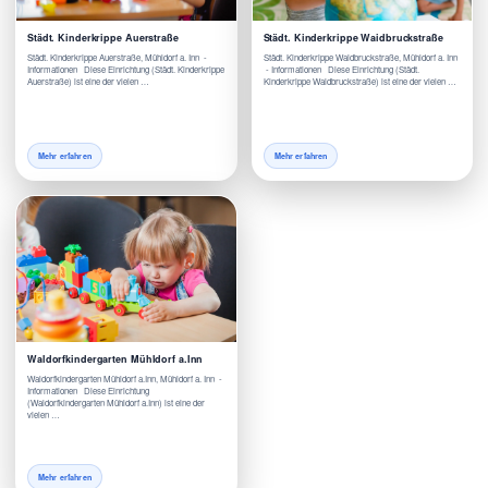
Städt. Kinderkrippe Auerstraße
Städt. Kinderkrippe Waidbruckstraße
Städt. Kinderkrippe Auerstraße, Mühldorf a. Inn -
Städt. Kinderkrippe Waidbruckstraße, Mühldorf a. Inn
Informationen Diese Einrichtung (Städt. Kinderkrippe
- Informationen Diese Einrichtung (Städt.
Auerstraße) ist eine der vielen …
Kinderkrippe Waidbruckstraße) ist eine der vielen …
Mehr erfahren
Mehr erfahren
Waldorfkindergarten Mühldorf a.Inn
Waldorfkindergarten Mühldorf a.Inn, Mühldorf a. Inn -
Informationen Diese Einrichtung
(Waldorfkindergarten Mühldorf a.Inn) ist eine der
vielen …
Mehr erfahren