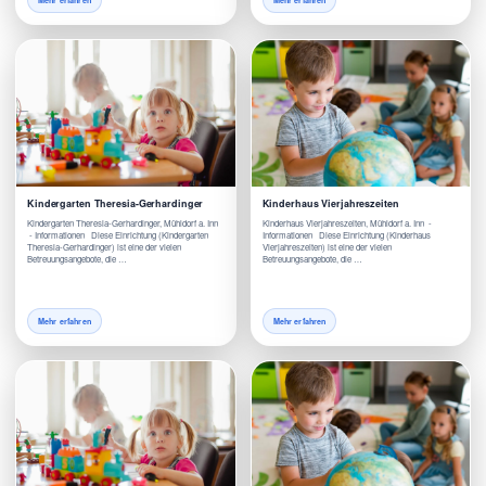
Mehr erfahren
Mehr erfahren
Kindergarten Theresia-Gerhardinger
Kinderhaus Vierjahreszeiten
Kindergarten Theresia-Gerhardinger, Mühldorf a. Inn
Kinderhaus Vierjahreszeiten, Mühldorf a. Inn -
- Informationen Diese Einrichtung (Kindergarten
Informationen Diese Einrichtung (Kinderhaus
Theresia-Gerhardinger) ist eine der vielen
Vierjahreszeiten) ist eine der vielen
Betreuungsangebote, die …
Betreuungsangebote, die …
Mehr erfahren
Mehr erfahren