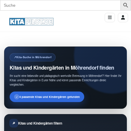
Search
for:
Kita-Suche in Möhrendorf
Kitas und Kindergärten in Möhrendorf finden
Ihr sucht eine liebevolle und pädagogisch wertvolle Betreuung in Möhrendorf? Hier findet Ihr
Kitas und Kindergärten in Eurer Nähe und könnt passende Einrichtungen direkt
vergleichen.
4 passende Kitas und Kindergärten gefunden
Kitas und Kindergärten filtern