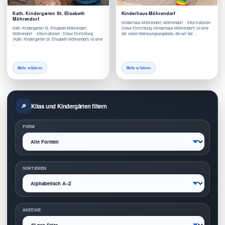
Kath. Kindergarten St. Elisabeth
Kinderhaus Möhrendorf
Möhrendorf
Kinderhaus Möhrendorf, Möhrendorf - Informationen
Kath. Kindergarten St. Elisabeth Möhrendorf,
Diese Einrichtung (Kinderhaus Möhrendorf) ist eine
Möhrendorf - Informationen Diese Einrichtung
der vielen Betreuungsangebote, die wir bei …
(Kath. Kindergarten St. Elisabeth Möhrendorf) ist eine
…
Mehr erfahren
Mehr erfahren
Kitas und Kindergärten filtern
FORM
SORTIEREN
ANZEIGE