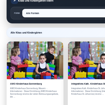
Kitas und Kindergärten filtern
FORM
Alle Kitas und Kindergärten
AWO Kinderhaus Sonnenburg
Integratives Kath. Kinderhaus S
AWO Kinderhaus Sonnenburg, Mauern -
Integratives Kath. Kinderhaus St. Jo
Informationen Diese Einrichtung (AWO Kinderhaus
Informationen Diese Einrichtung (Inte
Sonnenburg) ist eine der vielen Betreuungsangebote,
Kinderhaus St. Johannes) ist eine …
die …