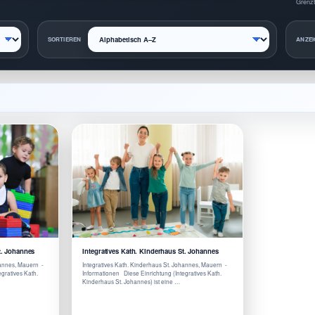
Grenzt
SORTIEREN
ANZEI
t. Johannes
Integratives Kath. Kinderhaus St. Johannes
hannes, Mauern -
Integratives Kath. Kinderhaus St. Johannes, Mauern -
gratives Kath.
Informationen Diese Einrichtung (Integratives Kath.
Kinderhaus St. Johannes) ist eine …