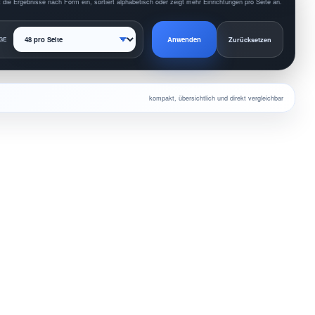
 die Ergebnisse nach Form ein, sortiert alphabetisch oder zeigt mehr Einrichtungen pro Seite an.
Anwenden
GE
Zurücksetzen
kompakt, übersichtlich und direkt vergleichbar