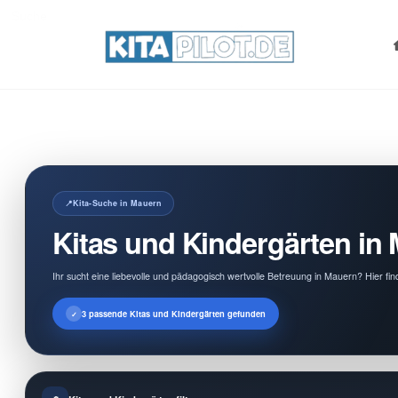
Search
for:
Kita-Suche in Mauern
Kitas und Kindergärten in
Ihr sucht eine liebevolle und pädagogisch wertvolle Betreuung in Mauern? Hier fi
3 passende Kitas und Kindergärten gefunden