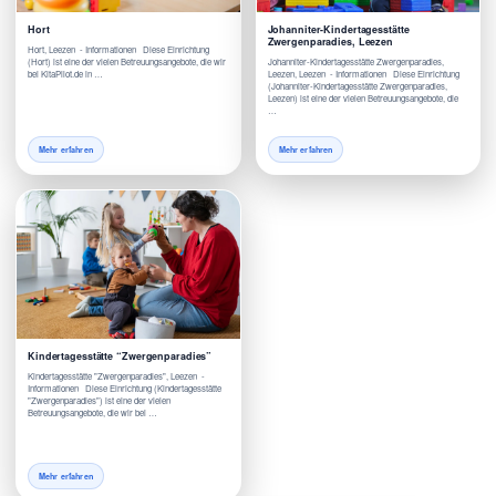
Hort
Johanniter-Kindertagesstätte
Zwergenparadies, Leezen
Hort, Leezen - Informationen Diese Einrichtung
(Hort) ist eine der vielen Betreuungsangebote, die wir
Johanniter-Kindertagesstätte Zwergenparadies,
bei KitaPilot.de in …
Leezen, Leezen - Informationen Diese Einrichtung
(Johanniter-Kindertagesstätte Zwergenparadies,
Leezen) ist eine der vielen Betreuungsangebote, die
…
Mehr erfahren
Mehr erfahren
Kindertagesstätte “Zwergenparadies”
Kindertagesstätte "Zwergenparadies", Leezen -
Informationen Diese Einrichtung (Kindertagesstätte
"Zwergenparadies") ist eine der vielen
Betreuungsangebote, die wir bei …
Mehr erfahren