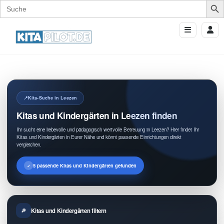
Search
for:
Kita-Suche in Leezen
Kitas und Kindergärten in Leezen finden
Ihr sucht eine liebevolle und pädagogisch wertvolle Betreuung in Leezen? Hier findet Ihr
Kitas und Kindergärten in Eurer Nähe und könnt passende Einrichtungen direkt
vergleichen.
5 passende Kitas und Kindergärten gefunden
Kitas und Kindergärten filtern