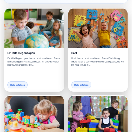
Ev. Kita Regenbogen
Hort
Ev. Kita Regenbogen, Leezen - Informationen Diese
Hort, Leezen - Informationen Diese Einrichtung
Einrichtung (Ev. Kita Regenbogen) ist eine der vielen
(Hort) ist eine der vielen Betreuungsangebote, die wir
Betreuungsangebote, die …
bei KitaPilot.de in …
Mehr erfahren
Mehr erfahren