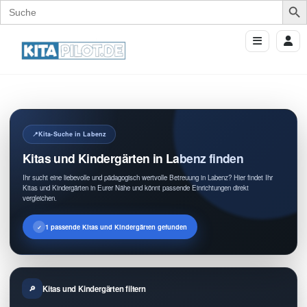
Search
for:
Kita-Suche in Labenz
Kitas und Kindergärten in Labenz finden
Ihr sucht eine liebevolle und pädagogisch wertvolle Betreuung in Labenz? Hier findet Ihr
Kitas und Kindergärten in Eurer Nähe und könnt passende Einrichtungen direkt
vergleichen.
1 passende Kitas und Kindergärten gefunden
Kitas und Kindergärten filtern