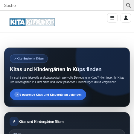
Search
for:
Kita-Suche in Küps
Kitas und Kindergärten in Küps finden
Ihr sucht eine liebevolle und pädagogisch wertvolle Betreuung in Küps? Hier findet Ihr Kitas
und Kindergärten in Eurer Nähe und könnt passende Einrichtungen direkt vergleichen.
6 passende Kitas und Kindergärten gefunden
Kitas und Kindergärten filtern
FORM