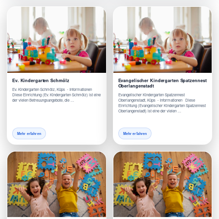
Ev. Kindergarten Schmölz
Evangelischer Kindergarten Spatzennest
Oberlangenstadt
Ev. Kindergarten Schmölz, Küps - Informationen
Diese Einrichtung (Ev. Kindergarten Schmölz) ist eine
Evangelischer Kindergarten Spatzennest
der vielen Betreuungsangebote, die …
Oberlangenstadt, Küps - Informationen Diese
Einrichtung (Evangelischer Kindergarten Spatzennest
Oberlangenstadt) ist eine der vielen …
Mehr erfahren
Mehr erfahren