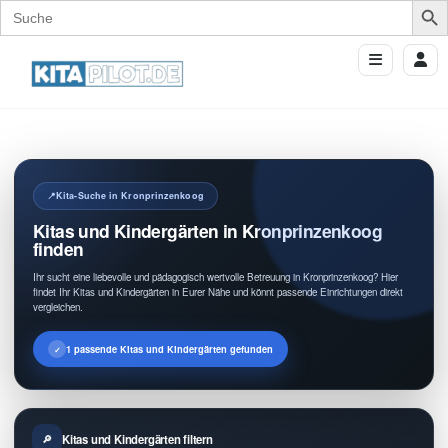
Search
for:
Kita-Suche in Kronprinzenkoog
Kitas und Kindergärten in Kronprinzenkoog
finden
Ihr sucht eine liebevolle und pädagogisch wertvolle Betreuung in Kronprinzenkoog? Hier
findet Ihr Kitas und Kindergärten in Eurer Nähe und könnt passende Einrichtungen direkt
vergleichen.
1 passende Kitas und Kindergärten gefunden
Kitas und Kindergärten filtern