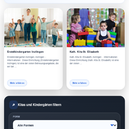
Erstelkindergarten Inzlingen
Kath. Kita St. Elisabeth
Erstelkindergarten Inzlingen, Inzlingen -
Kath. Kita St. Elisabeth, Inzlingen - Informationen
Informationen Diese Einrichtung (Erstelkindergarten
Diese Einrichtung (Kath. Kita St. Elisabeth) ist eine
Inzlingen) ist eine der vielen Betreuungsangebote, die
der vielen …
wir bei …
Mehr erfahren
Mehr erfahren
Kitas und Kindergärten filtern
FORM