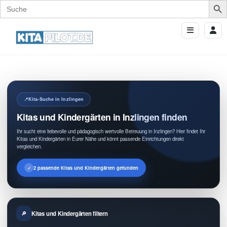
Search
for:
Kita-Suche in Inzlingen
Kitas und Kindergärten in Inzlingen finden
Ihr sucht eine liebevolle und pädagogisch wertvolle Betreuung in Inzlingen? Hier findet Ihr
Kitas und Kindergärten in Eurer Nähe und könnt passende Einrichtungen direkt
vergleichen.
2 passende Kitas und Kindergärten gefunden
Kitas und Kindergärten filtern