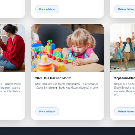
Mehr erfahren
Mehr erfahren
Städt. Kita Max und Moritz
Stephanus-Kind
en - Informationen
Städt. Kita Max und Moritz, Ibbenbüren - Informationen
Stephanus-Kinder
ergarten) ist eine
Diese Einrichtung (Städt. Kita Max und Moritz) ist eine
Diese Einrichtung
r bei KitaPilot.de
…
der vielen Betreuu
in …
Mehr erfahren
Mehr erfahren