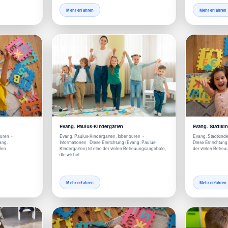
Mehr erfahren
Mehr erfahren
Evang. Paulus-Kindergarten
Evang. Stadtki
büren -
Evang. Paulus-Kindergarten, Ibbenbüren -
Evang. Stadtkind
ang.
Informationen Diese Einrichtung (Evang. Paulus-
Diese Einrichtung 
elen
Kindergarten) ist eine der vielen Betreuungsangebote,
der vielen Betreu
die wir bei …
Mehr erfahren
Mehr erfahren