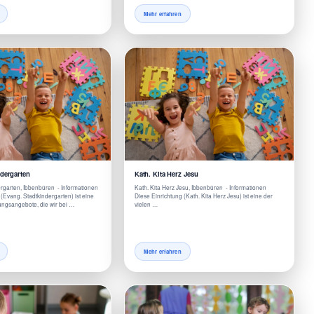
Mehr erfahren
ndergarten
Kath. Kita Herz Jesu
ergarten, Ibbenbüren - Informationen
Kath. Kita Herz Jesu, Ibbenbüren - Informationen
(Evang. Stadtkindergarten) ist eine
Diese Einrichtung (Kath. Kita Herz Jesu) ist eine der
ungsangebote, die wir bei …
vielen …
Mehr erfahren