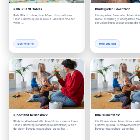
Kath. Kita St. Tobias
Kindergarten Löwenzahn
Kath. Kita St. Tobias, Ibbenbüren - Informationen
Kindergarten Löwenzahn, Ibbenbüre
Diese Einrichtung (Kath. Kita St. Tobias) ist eine der
Diese Einrichtung (Kindergarten Löwe
vielen …
der vielen Betreuungsangebote, die w
Mehr erfahren
Mehr erfahren
Kinderland Nelkenstraße
Kita Blumenwiese
Kinderland Nelkenstraße, Ibbenbüren - Informationen
Kita Blumenwiese, Ibbenbüren - Inf
Diese Einrichtung (Kinderland Nelkenstraße) ist eine
Einrichtung (Kita Blumenwiese) ist ei
der vielen Betreuungsangebote, die wir bei …
Betreuungsangebote, die wir bei …