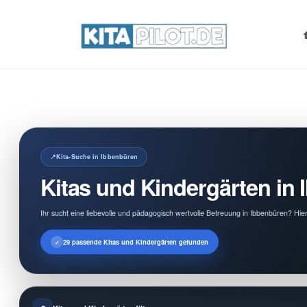
Search
for:
Kita-Suche in Ibbenbüren
Kitas und Kindergärten in
Ihr sucht eine liebevolle und pädagogisch wertvolle Betreuung in Ibbenbüren? Hier
29 passende Kitas und Kindergärten gefunden