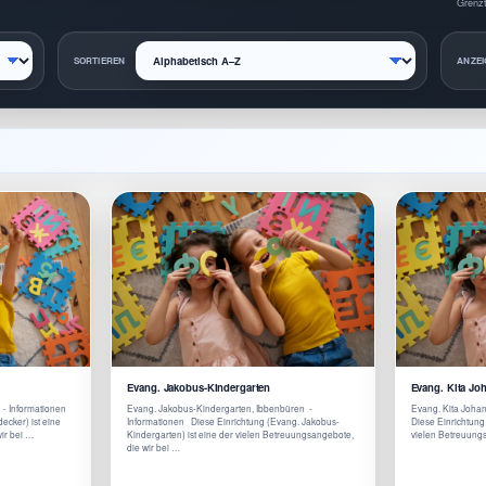
Grenzt
SORTIEREN
ANZEI
Evang. Jakobus-Kindergarten
Evang. Kita Jo
 - Informationen
Evang. Jakobus-Kindergarten, Ibbenbüren -
Evang. Kita Joha
ecker) ist eine
Informationen Diese Einrichtung (Evang. Jakobus-
Diese Einrichtung 
ir bei …
Kindergarten) ist eine der vielen Betreuungsangebote,
vielen Betreuung
die wir bei …