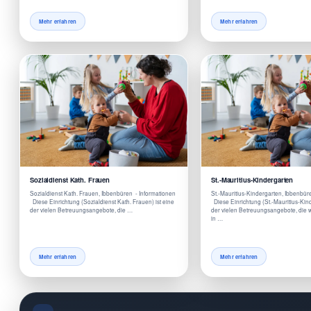
Mehr erfahren
Mehr erfahren
Sozialdienst Kath. Frauen
St.-Mauritius-Kindergarten
Sozialdienst Kath. Frauen, Ibbenbüren - Informationen
St.-Mauritius-Kindergarten, Ibbenbür
Diese Einrichtung (Sozialdienst Kath. Frauen) ist eine
Diese Einrichtung (St.-Mauritius-Kind
der vielen Betreuungsangebote, die …
der vielen Betreuungsangebote, die wi
in …
Mehr erfahren
Mehr erfahren