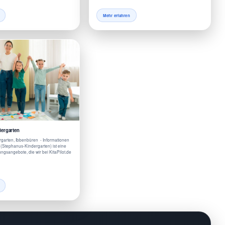
Mehr erfahren
ergarten
garten, Ibbenbüren - Informationen
 (Stephanus-Kindergarten) ist eine
ngsangebote, die wir bei KitaPilot.de