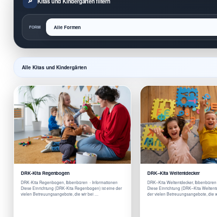
Kitas und Kindergärten filtern
FORM
Alle Kitas und Kindergärten
DRK-Kita Regenbogen
DRK–Kita Weltentdecker
DRK-Kita Regenbogen, Ibbenbüren - Informationen
DRK–Kita Weltentdecker, Ibbenbüren
Diese Einrichtung (DRK-Kita Regenbogen) ist eine der
Diese Einrichtung (DRK–Kita Weltentd
vielen Betreuungsangebote, die wir bei …
der vielen Betreuungsangebote, die w