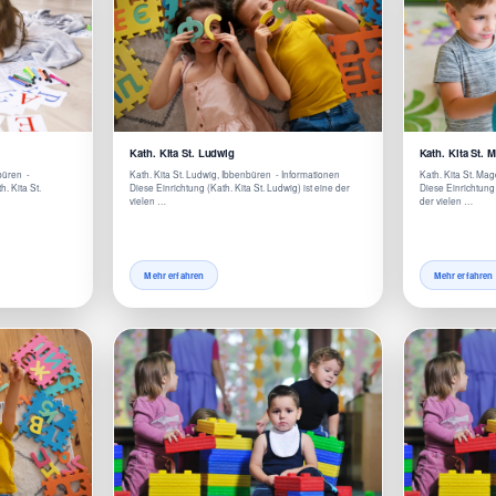
Kath. Kita St. Ludwig
Kath. Kita St. 
büren -
Kath. Kita St. Ludwig, Ibbenbüren - Informationen
Kath. Kita St. Ma
. Kita St.
Diese Einrichtung (Kath. Kita St. Ludwig) ist eine der
Diese Einrichtung 
vielen …
der vielen …
Mehr erfahren
Mehr erfahren