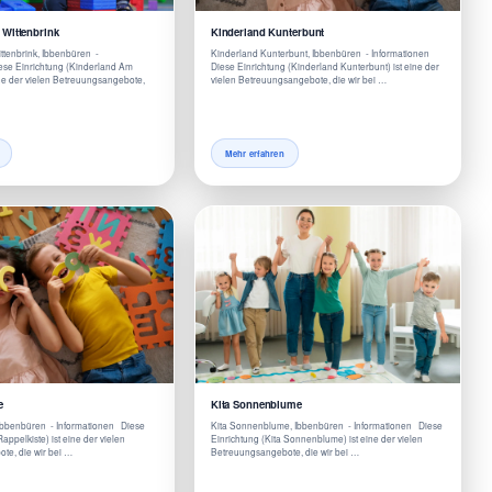
Wittenbrink
Kinderland Kunterbunt
tenbrink, Ibbenbüren -
Kinderland Kunterbunt, Ibbenbüren - Informationen
ese Einrichtung (Kinderland Am
Diese Einrichtung (Kinderland Kunterbunt) ist eine der
eine der vielen Betreuungsangebote,
vielen Betreuungsangebote, die wir bei …
Mehr erfahren
e
Kita Sonnenblume
 Ibbenbüren - Informationen Diese
Kita Sonnenblume, Ibbenbüren - Informationen Diese
Rappelkiste) ist eine der vielen
Einrichtung (Kita Sonnenblume) ist eine der vielen
te, die wir bei …
Betreuungsangebote, die wir bei …