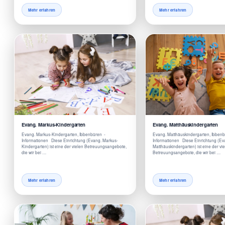
Mehr erfahren
Mehr erfahren
Evang. Markus-Kindergarten
Evang. Matthäuskindergarten
Evang. Markus-Kindergarten, Ibbenbüren -
Evang. Matthäuskindergarten, Ibben
Informationen Diese Einrichtung (Evang. Markus-
Informationen Diese Einrichtung (Ev
Kindergarten) ist eine der vielen Betreuungsangebote,
Matthäuskindergarten) ist eine der vi
die wir bei …
Betreuungsangebote, die wir bei …
Mehr erfahren
Mehr erfahren