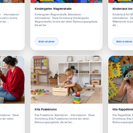
Kindergarten Wagnerstraße
Kinderland Am 
n - Informationen
Kindergarten Wagnerstraße, Ibbenbüren -
Kinderland Am Wit
nzahn) ist eine
Informationen Diese Einrichtung (Kindergarten
Informationen Di
ir bei …
Wagnerstraße) ist eine der vielen Betreuungsangebote,
Wittenbrink) ist 
die wir bei …
die …
Mehr erfahren
Mehr erfahren
Kita Pusteblume
Kita Rappelkist
ormationen Diese
Kita Pusteblume, Ibbenbüren - Informationen Diese
Kita Rappelkiste,
ne der vielen
Einrichtung (Kita Pusteblume) ist eine der vielen
Einrichtung (Kita 
Betreuungsangebote, die wir bei …
Betreuungsangebo