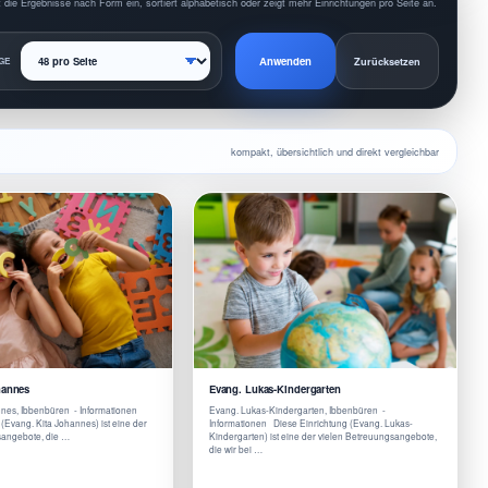
 die Ergebnisse nach Form ein, sortiert alphabetisch oder zeigt mehr Einrichtungen pro Seite an.
Anwenden
GE
Zurücksetzen
kompakt, übersichtlich und direkt vergleichbar
hannes
Evang. Lukas-Kindergarten
nnes, Ibbenbüren - Informationen
Evang. Lukas-Kindergarten, Ibbenbüren -
(Evang. Kita Johannes) ist eine der
Informationen Diese Einrichtung (Evang. Lukas-
sangebote, die …
Kindergarten) ist eine der vielen Betreuungsangebote,
die wir bei …