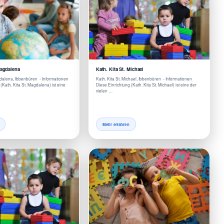
Magdalena
Kath. Kita St. Michael
gdalena, Ibbenbüren - Informationen
Kath. Kita St. Michael, Ibbenbüren - Informationen
(Kath. Kita St. Magdalena) ist eine
Diese Einrichtung (Kath. Kita St. Michael) ist eine der
vielen …
Mehr erfahren