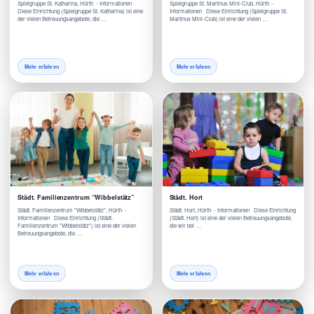
Spielgruppe St. Katharina, Hürth - Informationen
Spielgruppe St. Martinus Mini-Club, Hürth -
Diese Einrichtung (Spielgruppe St. Katharina) ist eine
Informationen Diese Einrichtung (Spielgruppe St.
der vielen Betreuungsangebote, die …
Martinus Mini-Club) ist eine der vielen …
Mehr erfahren
Mehr erfahren
Städt. Familienzentrum “Wibbelstätz”
Städt. Hort
Städt. Familienzentrum "Wibbelstätz", Hürth -
Städt. Hort, Hürth - Informationen Diese Einrichtung
Informationen Diese Einrichtung (Städt.
(Städt. Hort) ist eine der vielen Betreuungsangebote,
Familienzentrum "Wibbelstätz") ist eine der vielen
die wir bei …
Betreuungsangebote, die …
Mehr erfahren
Mehr erfahren