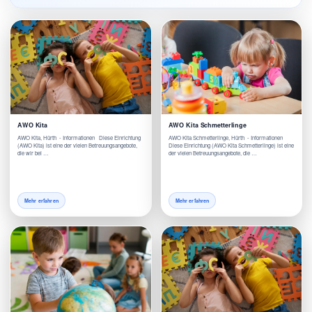
AWO Kita
AWO Kita Schmetterlinge
AWO Kita, Hürth - Informationen Diese Einrichtung
AWO Kita Schmetterlinge, Hürth - Informationen
(AWO Kita) ist eine der vielen Betreuungsangebote,
Diese Einrichtung (AWO Kita Schmetterlinge) ist eine
die wir bei …
der vielen Betreuungsangebote, die …
Mehr erfahren
Mehr erfahren