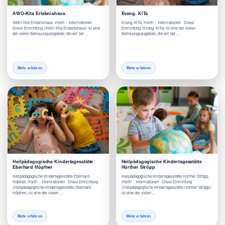
AWO-Kita Erlebnishaus
Evang. KiTa
AWO-Kita Erlebnishaus, Hürth - Informationen
Evang. KiTa, Hürth - Informationen Diese
Diese Einrichtung (AWO-Kita Erlebnishaus) ist eine
Einrichtung (Evang. KiTa) ist eine der vielen
der vielen Betreuungsangebote, die wir bei …
Betreuungsangebote, die wir bei …
Mehr erfahren
Mehr erfahren
Heilpädagogische Kindertagesstätte
Heilpädagogische Kindertagesstätte
Eberhard Höpfner
Hürther Ströpp
Heilpädagogische Kindertagesstätte Eberhard
Heilpädagogische Kindertagesstätte Hürther Ströpp,
Höpfner, Hürth - Informationen Diese Einrichtung
Hürth - Informationen Diese Einrichtung
(Heilpädagogische Kindertagesstätte Eberhard
(Heilpädagogische Kindertagesstätte Hürther Ströpp)
Höpfner) ist eine der vielen …
ist eine der vielen …
Mehr erfahren
Mehr erfahren