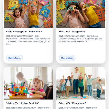
Städt. Kindergarten “Bärenhöhle”
Städt. KiTa “Burgwichtel”
Städt. Kindergarten "Bärenhöhle", Hürth -
Städt. KiTa "Burgwichtel", Hürth - Informationen
Informationen Diese Einrichtung (Städt. Kindergarten
Diese Einrichtung (Städt. KiTa "Burgwichtel") ist eine
"Bärenhöhle") ist eine der vielen Betreuungsangebote,
der vielen Betreuungsangebote, die …
die …
Mehr erfahren
Mehr erfahren
Städt. KiTa “Hürther Strolche”
Städt. KiTa “Kunterbunt”
Städt. KiTa "Hürther Strolche", Hürth - Informationen
Städt. KiTa "Kunterbunt", Hürth - Informationen