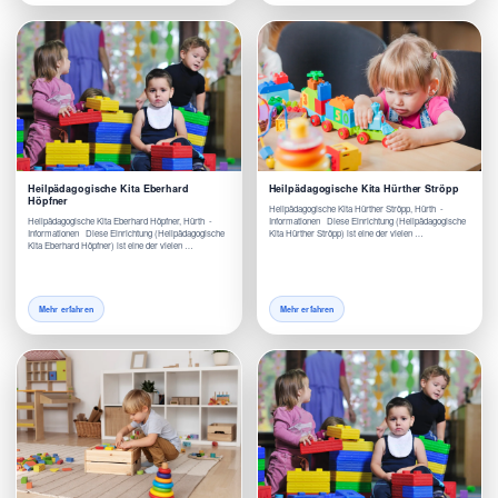
Heilpädagogische Kita Eberhard
Heilpädagogische Kita Hürther Ströpp
Höpfner
Heilpädagogische Kita Hürther Ströpp, Hürth -
Heilpädagogische Kita Eberhard Höpfner, Hürth -
Informationen Diese Einrichtung (Heilpädagogische
Informationen Diese Einrichtung (Heilpädagogische
Kita Hürther Ströpp) ist eine der vielen …
Kita Eberhard Höpfner) ist eine der vielen …
Mehr erfahren
Mehr erfahren