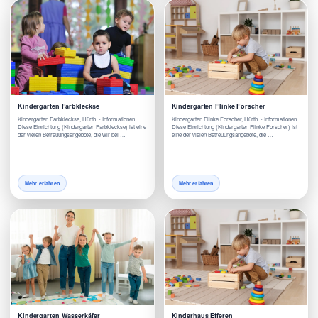
Kindergarten Farbkleckse
Kindergarten Flinke Forscher
Kindergarten Farbkleckse, Hürth - Informationen
Kindergarten Flinke Forscher, Hürth - Informationen
Diese Einrichtung (Kindergarten Farbkleckse) ist eine
Diese Einrichtung (Kindergarten Flinke Forscher) ist
der vielen Betreuungsangebote, die wir bei …
eine der vielen Betreuungsangebote, die …
Mehr erfahren
Mehr erfahren
Kindergarten Wasserkäfer
Kinderhaus Efferen