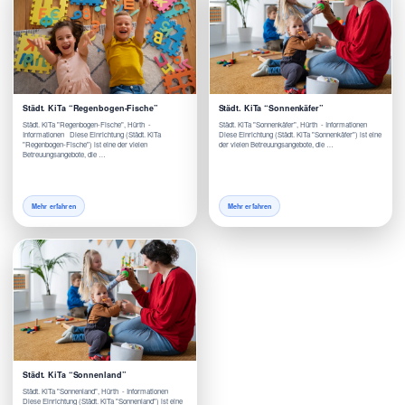
Städt. KiTa “Regenbogen-Fische”
Städt. KiTa “Sonnenkäfer”
Städt. KiTa "Regenbogen-Fische", Hürth -
Städt. KiTa "Sonnenkäfer", Hürth - Informationen
Informationen Diese Einrichtung (Städt. KiTa
Diese Einrichtung (Städt. KiTa "Sonnenkäfer") ist eine
"Regenbogen-Fische") ist eine der vielen
der vielen Betreuungsangebote, die …
Betreuungsangebote, die …
Mehr erfahren
Mehr erfahren
Städt. KiTa “Sonnenland”
Städt. KiTa "Sonnenland", Hürth - Informationen
Diese Einrichtung (Städt. KiTa "Sonnenland") ist eine