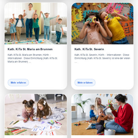
Kath. KiTa St. Maria am Brunnen
Kath. KiTa St. Severin
Kath. KiTa St. Maria am Brunnen, Hürth -
Kath. KiTa St. Severin, Hürth - Informationen Diese
Informationen Diese Einrichtung (Kath. KiTa St.
Einrichtung (Kath. KiTa St. Severin) ist eine der vielen
Maria am Brunnen) …
…
Mehr erfahren
Mehr erfahren