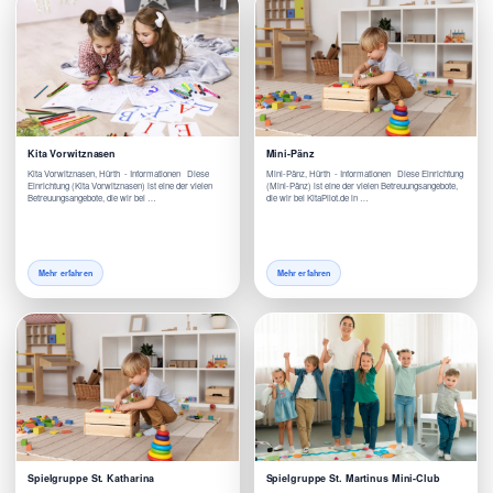
Kita Vorwitznasen
Mini-Pänz
Kita Vorwitznasen, Hürth - Informationen Diese
Mini-Pänz, Hürth - Informationen Diese Einrichtung
Einrichtung (Kita Vorwitznasen) ist eine der vielen
(Mini-Pänz) ist eine der vielen Betreuungsangebote,
Betreuungsangebote, die wir bei …
die wir bei KitaPilot.de in …
Mehr erfahren
Mehr erfahren
Spielgruppe St. Katharina
Spielgruppe St. Martinus Mini-Club