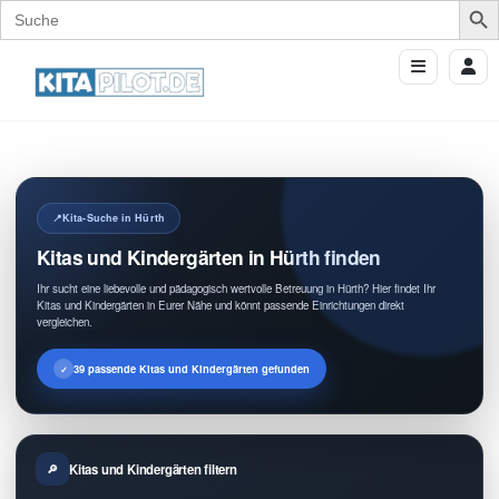
Search
for:
Kita-Suche in Hürth
Kitas und Kindergärten in Hürth finden
Ihr sucht eine liebevolle und pädagogisch wertvolle Betreuung in Hürth? Hier findet Ihr
Kitas und Kindergärten in Eurer Nähe und könnt passende Einrichtungen direkt
vergleichen.
39 passende Kitas und Kindergärten gefunden
Kitas und Kindergärten filtern