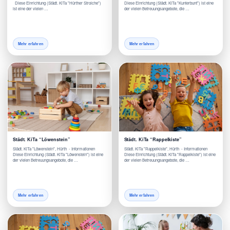
Diese Einrichtung (Städt. KiTa "Hürther Strolche")
Diese Einrichtung (Städt. KiTa "Kunterbunt") ist eine
ist eine der vielen …
der vielen Betreuungsangebote, die …
Mehr erfahren
Mehr erfahren
Städt. KiTa “Löwenstein”
Städt. KiTa “Rappelkiste”
Städt. KiTa "Löwenstein", Hürth - Informationen
Städt. KiTa "Rappelkiste", Hürth - Informationen
Diese Einrichtung (Städt. KiTa "Löwenstein") ist eine
Diese Einrichtung (Städt. KiTa "Rappelkiste") ist eine
der vielen Betreuungsangebote, die …
der vielen Betreuungsangebote, die …
Mehr erfahren
Mehr erfahren