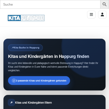
Search
for:
Kita-Suche in Happurg
Kitas und Kindergärten in Happurg finden
Ihr sucht eine liebevolle und pädagogisch wertvolle Betreuung in Happurg? Hier findet Ihr
Kitas und Kindergärten in Eurer Nähe und könnt passende Einrichtungen direkt
vergleichen.
3 passende Kitas und Kindergärten gefunden
Kitas und Kindergärten filtern