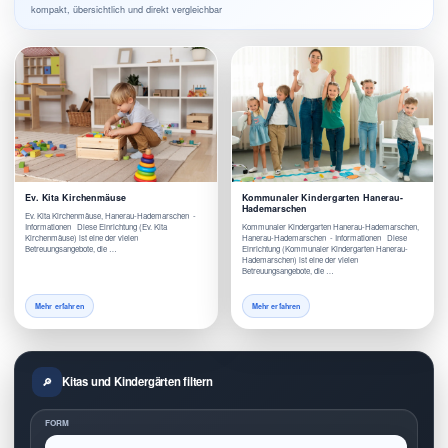
kompakt, übersichtlich und direkt vergleichbar
Ev. Kita Kirchenmäuse
Kommunaler Kindergarten Hanerau-
Hademarschen
Ev. Kita Kirchenmäuse, Hanerau-Hademarschen -
Informationen Diese Einrichtung (Ev. Kita
Kommunaler Kindergarten Hanerau-Hademarschen,
Kirchenmäuse) ist eine der vielen
Hanerau-Hademarschen - Informationen Diese
Betreuungsangebote, die …
Einrichtung (Kommunaler Kindergarten Hanerau-
Hademarschen) ist eine der vielen
Betreuungsangebote, die …
Mehr erfahren
Mehr erfahren
Kitas und Kindergärten filtern
FORM