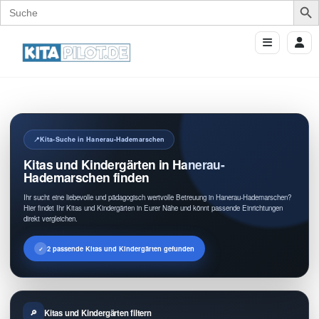
Search
for:
Kita-Suche in Hanerau-Hademarschen
Kitas und Kindergärten in Hanerau-
Hademarschen finden
Ihr sucht eine liebevolle und pädagogisch wertvolle Betreuung in Hanerau-Hademarschen?
Hier findet Ihr Kitas und Kindergärten in Eurer Nähe und könnt passende Einrichtungen
direkt vergleichen.
2 passende Kitas und Kindergärten gefunden
Kitas und Kindergärten filtern