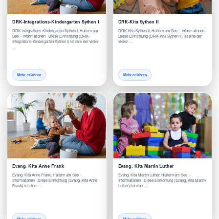
DRK-Integrations-Kindergarten Sythen I
DRK-Kita Sythen II
DRK-Integrations-Kindergarten Sythen I, Haltern am
DRK-Kita Sythen II, Haltern am See - Informationen
See - Informationen Diese Einrichtung (DRK-
Diese Einrichtung (DRK-Kita Sythen II) ist eine der
Integrations-Kindergarten Sythen I) ist eine der vielen
vielen …
…
Mehr erfahren
Mehr erfahren
Evang. Kita Anne Frank
Evang. Kita Martin Luther
Evang. Kita Anne Frank, Haltern am See -
Evang. Kita Martin Luther, Haltern am See -
Informationen Diese Einrichtung (Evang. Kita Anne
Informationen Diese Einrichtung (Evang. Kita Martin
Frank) ist eine …
Luther) ist eine …