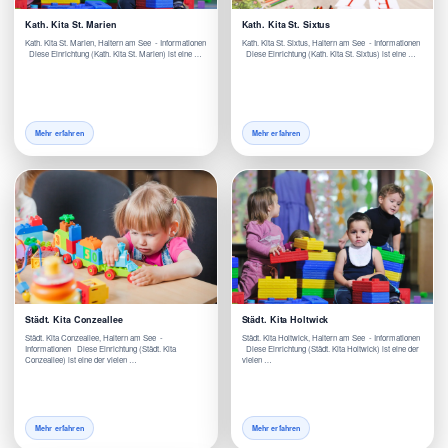
Kath. Kita St. Marien
Kath. Kita St. Sixtus
Kath. Kita St. Marien, Haltern am See - Informationen
Kath. Kita St. Sixtus, Haltern am See - Informationen
Diese Einrichtung (Kath. Kita St. Marien) ist eine …
Diese Einrichtung (Kath. Kita St. Sixtus) ist eine …
Mehr erfahren
Mehr erfahren
Städt. Kita Conzeallee
Städt. Kita Holtwick
Städt. Kita Conzeallee, Haltern am See -
Städt. Kita Holtwick, Haltern am See - Informationen
Informationen Diese Einrichtung (Städt. Kita
Diese Einrichtung (Städt. Kita Holtwick) ist eine der
Conzeallee) ist eine der vielen …
vielen …
Mehr erfahren
Mehr erfahren