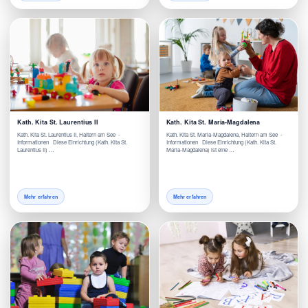
Kath. Kita St. Laurentius II
Kath. Kita St. Maria-Magdalena
Kath. Kita St. Laurentius II, Haltern am See -
Kath. Kita St. Maria-Magdalena, Haltern am See -
Informationen Diese Einrichtung (Kath. Kita St.
Informationen Diese Einrichtung (Kath. Kita St.
Laurentius II) …
Maria-Magdalena) ist eine …
Mehr erfahren
Mehr erfahren