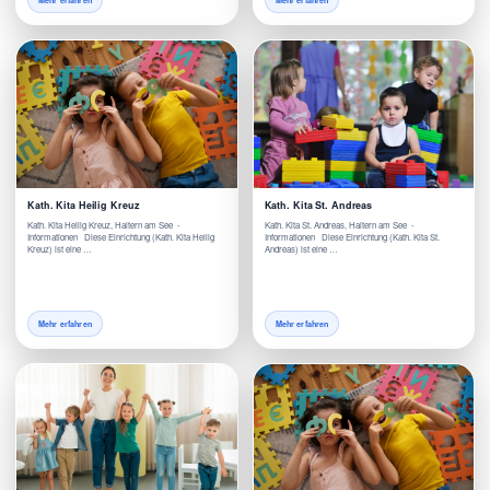
Mehr erfahren
Mehr erfahren
Kath. Kita Heilig Kreuz
Kath. Kita St. Andreas
Kath. Kita Heilig Kreuz, Haltern am See -
Kath. Kita St. Andreas, Haltern am See -
Informationen Diese Einrichtung (Kath. Kita Heilig
Informationen Diese Einrichtung (Kath. Kita St.
Kreuz) ist eine …
Andreas) ist eine …
Mehr erfahren
Mehr erfahren