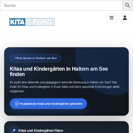
Search
for:
Kita-Suche in Haltern am See
Kitas und Kindergärten in Haltern am See
finden
Ihr sucht eine liebevolle und pädagogisch wertvolle Betreuung in Haltern am See? Hier
findet Ihr Kitas und Kindergärten in Eurer Nähe und könnt passende Einrichtungen direkt
vergleichen.
19 passende Kitas und Kindergärten gefunden
Kitas und Kindergärten filtern