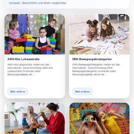
kompakt, übersichtlich und direkt vergleichbar
AWO-Kita Lohausstraße
DRK-Bewegungskindergarten
AWO-Kita Lohausstraße, Haltern am See -
DRK-Bewegungskindergarten, Haltern am See -
Informationen Diese Einrichtung (AWO-Kita
Informationen Diese Einrichtung (DRK-
Lohausstraße) ist eine der vielen
Bewegungskindergarten) ist eine der vielen
Betreuungsangebote, die …
Betreuungsangebote, die wir bei …
Mehr erfahren
Mehr erfahren