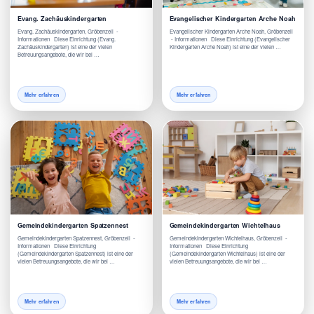
Evang. Zachäuskindergarten
Evangelischer Kindergarten Arche Noah
Evang. Zachäuskindergarten, Gröbenzell -
Evangelischer Kindergarten Arche Noah, Gröbenzell
Informationen Diese Einrichtung (Evang.
- Informationen Diese Einrichtung (Evangelischer
Zachäuskindergarten) ist eine der vielen
Kindergarten Arche Noah) ist eine der vielen …
Betreuungsangebote, die wir bei …
Mehr erfahren
Mehr erfahren
Gemeindekindergarten Spatzennest
Gemeindekindergarten Wichtelhaus
Gemeindekindergarten Spatzennest, Gröbenzell -
Gemeindekindergarten Wichtelhaus, Gröbenzell -
Informationen Diese Einrichtung
Informationen Diese Einrichtung
(Gemeindekindergarten Spatzennest) ist eine der
(Gemeindekindergarten Wichtelhaus) ist eine der
vielen Betreuungsangebote, die wir bei …
vielen Betreuungsangebote, die wir bei …
Mehr erfahren
Mehr erfahren