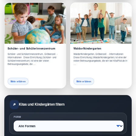
Schüler- und Schülerinnenzentrum
Waldorfkindergarten
Schüler- und Schülerinnenzentrum, Gröbenzell -
Waldorfkindergarten, Gröbenzell - Informationen
Informationen Diese Einrichtung (Schüler- und
Diese Einrichtung (Waldorfkindergarten) ist eine der
Schülerinnenzentrum) ist eine der vielen
vielen Betreuungsangebote, die wir bei KitaPilot.de in
Betreuungsangebote, die …
…
Mehr erfahren
Mehr erfahren
Kitas und Kindergärten filtern
FORM