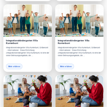
Integrationskindergarten Villa
Integrationskindergarten Villa
Kunterbunt
Kunterbunt
Integrationskindergarten Villa Kunterbunt, Gröbenzell
Integrationskindergarten Villa Kunterbunt, Gröbenzell
- Informationen Diese Einrichtung
- Informationen Diese Einrichtung
(Integrationskindergarten Villa Kunterbunt) ist eine der
(Integrationskindergarten Villa Kunterbunt) ist eine der
vielen Betreuungsangebote, die …
vielen Betreuungsangebote, die …
Mehr erfahren
Mehr erfahren