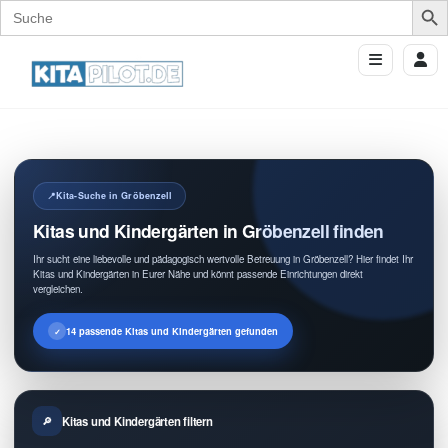
Search
for:
Kita-Suche in Gröbenzell
Kitas und Kindergärten in Gröbenzell finden
Ihr sucht eine liebevolle und pädagogisch wertvolle Betreuung in Gröbenzell? Hier findet Ihr
Kitas und Kindergärten in Eurer Nähe und könnt passende Einrichtungen direkt
vergleichen.
14 passende Kitas und Kindergärten gefunden
Kitas und Kindergärten filtern