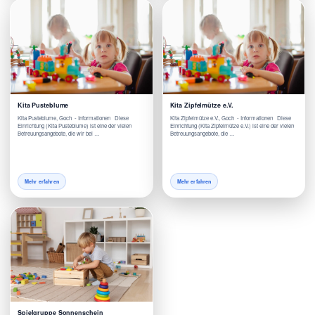
Kita Pusteblume
Kita Zipfelmütze e.V.
Kita Pusteblume, Goch - Informationen Diese
Kita Zipfelmütze e.V., Goch - Informationen Diese
Einrichtung (Kita Pusteblume) ist eine der vielen
Einrichtung (Kita Zipfelmütze e.V.) ist eine der vielen
Betreuungsangebote, die wir bei …
Betreuungsangebote, die …
Mehr erfahren
Mehr erfahren
Spielgruppe Sonnenschein