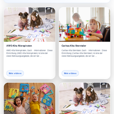
AWO-Kita Nierspiraten
Caritas-Kita Sterntaler
AWO-Kita Nierspiraten, Goch - Informationen Diese
Caritas-Kita Sterntaler, Goch - Informationen Diese
Einrichtung (AWO-Kita Nierspiraten) ist eine der
Einrichtung (Caritas-Kita Sterntaler) ist eine der
vielen Betreuungsangebote, die wir bei …
vielen Betreuungsangebote, die wir bei …
Mehr erfahren
Mehr erfahren