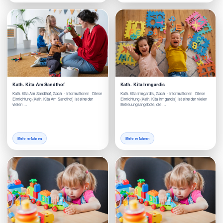
Kath. Kita Am Sandthof
Kath. Kita Irmgardis
Kath. Kita Am Sandthof, Goch - Informationen Diese
Kath. Kita Irmgardis, Goch - Informationen Diese
Einrichtung (Kath. Kita Am Sandthof) ist eine der
Einrichtung (Kath. Kita Irmgardis) ist eine der vielen
vielen …
Betreuungsangebote, die …
Mehr erfahren
Mehr erfahren