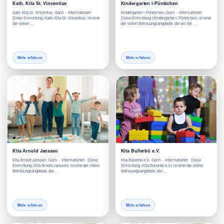
Kath. Kita St. Vincentius
Kindergarten i-Pünktchen
Kath. Kita St. Vincentius, Goch - Informationen
Kindergarten i-Pünktchen, Goch - Informationen
Diese Einrichtung (Kath. Kita St. Vincentius) ist eine
Diese Einrichtung (Kindergarten i-Pünktchen) ist eine
der vielen …
der vielen Betreuungsangebote, die wir bei …
Mehr erfahren
Mehr erfahren
Kita Arnold Janssen
Kita Bullerbü e.V.
Kita Arnold Janssen, Goch - Informationen Diese
Kita Bullerbü e.V., Goch - Informationen Diese
Einrichtung (Kita Arnold Janssen) ist eine der vielen
Einrichtung (Kita Bullerbü e.V.) ist eine der vielen
Betreuungsangebote, die …
Betreuungsangebote, die …
Mehr erfahren
Mehr erfahren