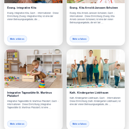
Evang. integrative Kita
Evang. Kita-Arnold-Janssen-Schuleen
Evang. integrative Kita, Goch - Informationen Diese
Evang. Kita-Arnold-Janssen-Schuleen, Goch -
Einrichtung (Evang. integrative Kita) ist eine der
Informationen Diese Einrichtung (Evang. Kita-
vielen Betreuungsangebote, die …
Arnold-Janssen-Schuleen) ist eine der vielen
Betreuungsangebote, die wir bei …
Mehr erfahren
Mehr erfahren
Integrative Tagesstätte St. Martinus
Kath. Kindergarten Liebfrauen
Pfalzdorf
Kath. Kindergarten Liebfrauen, Goch - Informationen
Integrative Tagesstätte St. Martinus Pfalzdorf, Goch -
Diese Einrichtung (Kath. Kindergarten Liebfrauen) ist
Informationen Diese Einrichtung (Integrative
eine der vielen Betreuungsangebote, die …
Tagesstätte St. Martinus Pfalzdorf) ist eine …
Mehr erfahren
Mehr erfahren