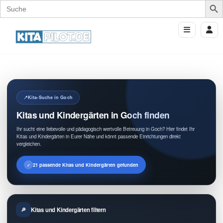
Search
for:
Kita-Suche in Goch
Kitas und Kindergärten in Goch finden
Ihr sucht eine liebevolle und pädagogisch wertvolle Betreuung in Goch? Hier findet Ihr
Kitas und Kindergärten in Eurer Nähe und könnt passende Einrichtungen direkt
vergleichen.
21 passende Kitas und Kindergärten gefunden
Kitas und Kindergärten filtern