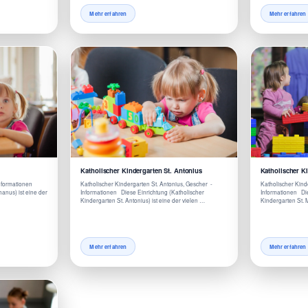
Mehr erfahren
Mehr erfahren
Katholischer Kindergarten St. Antonius
Katholischer Ki
Informationen
Katholischer Kindergarten St. Antonius, Gescher -
Katholischer Kind
hanus) ist eine der
Informationen Diese Einrichtung (Katholischer
Informationen Die
Kindergarten St. Antonius) ist eine der vielen …
Kindergarten St. M
Mehr erfahren
Mehr erfahren