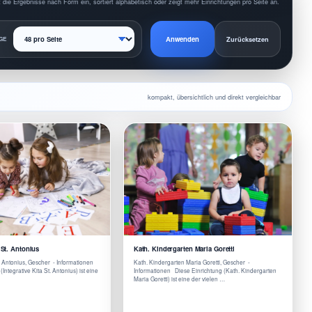
 die Ergebnisse nach Form ein, sortiert alphabetisch oder zeigt mehr Einrichtungen pro Seite an.
Anwenden
GE
Zurücksetzen
kompakt, übersichtlich und direkt vergleichbar
 St. Antonius
Kath. Kindergarten Maria Goretti
t. Antonius, Gescher - Informationen
Kath. Kindergarten Maria Goretti, Gescher -
Integrative Kita St. Antonius) ist eine
Informationen Diese Einrichtung (Kath. Kindergarten
Maria Goretti) ist eine der vielen …