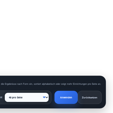
 die Ergebnisse nach Form ein, sortiert alphabetisch oder zeigt mehr Einrichtungen pro Seite an.
Anwenden
GE
Zurücksetzen