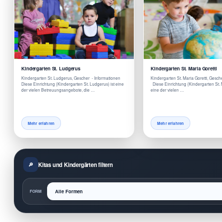
Kindergarten St. Ludgerus
Kindergarten St. Maria Goretti
Kindergarten St. Ludgerus, Gescher - Informationen
Kindergarten St. Maria Goretti, Gesch
Diese Einrichtung (Kindergarten St. Ludgerus) ist eine
Diese Einrichtung (Kindergarten St. Ma
der vielen Betreuungsangebote, die …
eine der vielen …
Mehr erfahren
Mehr erfahren
Kitas und Kindergärten filtern
FORM