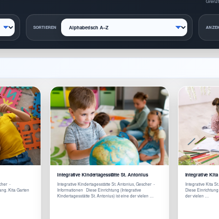
Grenzt
SORTIEREN
ANZEI
Integrative Kindertagesstätte St. Antonius
Integrative Kita
cher -
Integrative Kindertagesstätte St. Antonius, Gescher -
Integrative Kita S
ang. Kita Garten
Informationen Diese Einrichtung (Integrative
Diese Einrichtung (
Kindertagesstätte St. Antonius) ist eine der vielen …
der vielen …