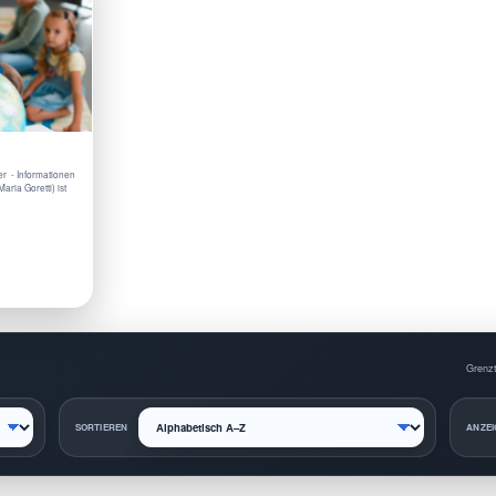
er - Informationen
ria Goretti) ist
Grenzt
SORTIEREN
ANZEI