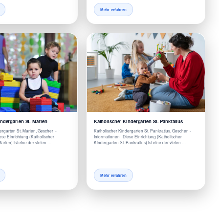
Mehr erfahren
ndergarten St. Marien
Katholischer Kindergarten St. Pankratius
ergarten St. Marien, Gescher -
Katholischer Kindergarten St. Pankratius, Gescher -
se Einrichtung (Katholischer
Informationen Diese Einrichtung (Katholischer
arien) ist eine der vielen …
Kindergarten St. Pankratius) ist eine der vielen …
Mehr erfahren