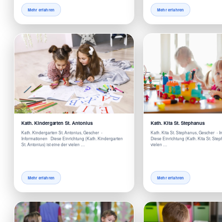
Mehr erfahren
Mehr erfahren
Kath. Kindergarten St. Antonius
Kath. Kita St. Stephanus
Kath. Kindergarten St. Antonius, Gescher -
Kath. Kita St. Stephanus, Gescher - 
Informationen Diese Einrichtung (Kath. Kindergarten
Diese Einrichtung (Kath. Kita St. Step
St. Antonius) ist eine der vielen …
vielen …
Mehr erfahren
Mehr erfahren