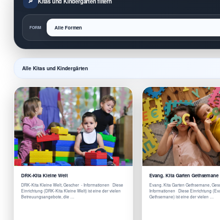
Kitas und Kindergärten filtern
FORM
Alle Kitas und Kindergärten
DRK-Kita Kleine Welt
Evang. Kita Garten Gethsemane
DRK-Kita Kleine Welt, Gescher - Informationen Diese
Evang. Kita Garten Gethsemane, Ges
Einrichtung (DRK-Kita Kleine Welt) ist eine der vielen
Informationen Diese Einrichtung (Ev
Betreuungsangebote, die …
Gethsemane) ist eine der vielen …