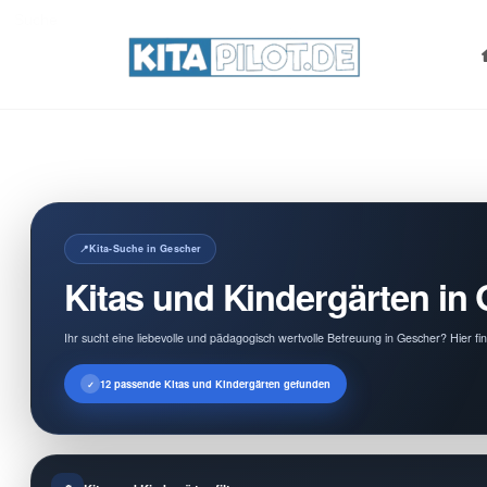
Search
for:
Kita-Suche in Gescher
Kitas und Kindergärten in
Ihr sucht eine liebevolle und pädagogisch wertvolle Betreuung in Gescher? Hier fi
12 passende Kitas und Kindergärten gefunden