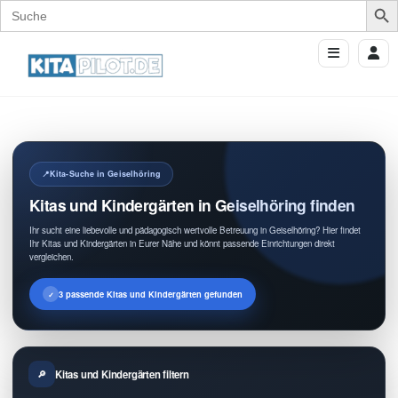
Search
for:
Kita-Suche in Geiselhöring
Kitas und Kindergärten in Geiselhöring finden
Ihr sucht eine liebevolle und pädagogisch wertvolle Betreuung in Geiselhöring? Hier findet
Ihr Kitas und Kindergärten in Eurer Nähe und könnt passende Einrichtungen direkt
vergleichen.
3 passende Kitas und Kindergärten gefunden
Kitas und Kindergärten filtern