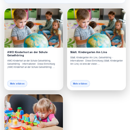
AWO Kinderhort an der Schule
Städt. Kindergarten Am Lins
Geiselhöring
Städt. Kindergarten Am Lins, Geiselhöring -
AWO Kinderhort an der Schule Geiselhöring,
Informationen Diese Einrichtung (Städt. Kindergarten
Geiselhöring - Informationen Diese Einrichtung
Am Lins) ist eine der vielen …
(AWO Kinderhort an der Schule Geiselhöring) …
Mehr erfahren
Mehr erfahren