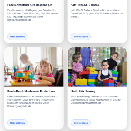
Familienzentrum Kita Regenbogen
Kath. Kita St. Barbara
Familienzentrum Kita Regenbogen, Geesthacht -
Kath. Kita St. Barbara, Geesthacht - Informationen
Informationen Diese Einrichtung (Familienzentrum
Diese Einrichtung (Kath. Kita St. Barbara) ist eine der
Kita Regenbogen) ist eine der vielen
vielen …
Betreuungsangebote, die …
Mehr erfahren
Mehr erfahren
KinderReich Montessori Kinderhaus
Städt. Kita Heuweg
KinderReich Montessori Kinderhaus, Geesthacht -
Städt. Kita Heuweg, Geesthacht - Informationen
Informationen Diese Einrichtung (KinderReich
Diese Einrichtung (Städt. Kita Heuweg) ist eine der
Montessori Kinderhaus) ist eine der vielen
vielen Betreuungsangebote, die …
Betreuungsangebote, die …
Mehr erfahren
Mehr erfahren