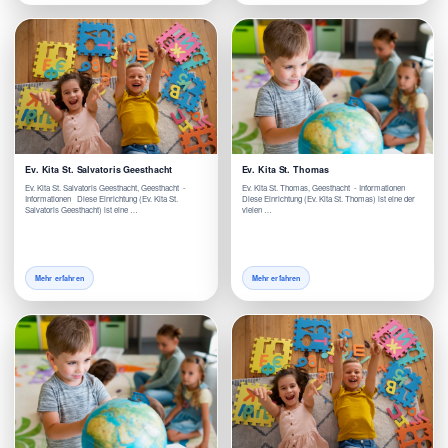
Ev. Kita St. Salvatoris Geesthacht
Ev. Kita St. Thomas
Ev. Kita St. Salvatoris Geesthacht, Geesthacht -
Ev. Kita St. Thomas, Geesthacht - Informationen
Informationen Diese Einrichtung (Ev. Kita St.
Diese Einrichtung (Ev. Kita St. Thomas) ist eine der
Salvatoris Geesthacht) ist eine …
vielen …
Mehr erfahren
Mehr erfahren