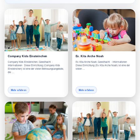
Company Kids Einsteinchen
Ev. Kita Arche Noah
Company Kids Einsteinchen, Geesthacht -
Ev. Kita Arche Noah, Geesthacht - Informationen
Informationen Diese Einrichtung (Company Kids
Diese Einrichtung (Ev. Kita Arche Noah) ist eine der
Einsteinchen) ist eine der vielen Betreuungsangebote,
vielen …
die …
Mehr erfahren
Mehr erfahren