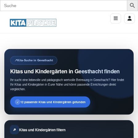
Search
for:
Kita-Suche in Geesthacht
Kitas und Kindergärten in Geesthacht finden
Ihr sucht eine liebevolle und pädagogisch wertvolle Betreuung in Geesthacht? Hier findet
Ihr Kitas und Kindergärten in Eurer Nähe und könnt passende Einrichtungen direkt
vergleichen.
12 passende Kitas und Kindergärten gefunden
Kitas und Kindergärten filtern