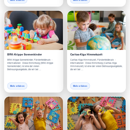
Mehr erfahren
Mehr erfahren
BRK-Krippe Sonnenkinder
Caritas-Kiga Himmelszelt
BRK-Krippe Sonnenkinder, Fürstenfeldbruck -
Caritas-Kiga Himmelszelt, Fürstenfeldbruck -
Informationen Diese Einrichtung (BRK-Krippe
Informationen Diese Einrichtung (Caritas-Kiga
Sonnenkinder) ist eine der vielen
Himmelszelt) ist eine der vielen Betreuungsangebote,
Betreuungsangebote, die wir bei …
die wir bei …
Mehr erfahren
Mehr erfahren