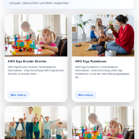
kompakt, übersichtlich und direkt vergleichbar
AWO Kiga Brucker Strolche
AWO Kiga Pusteblume
AWO Kiga Brucker Strolche, Fürstenfeldbruck -
AWO Kiga Pusteblume, Fürstenfeldbruck -
Informationen Diese Einrichtung (AWO Kiga Brucker
Informationen Diese Einrichtung (AWO Kiga
Strolche) ist eine der vielen …
Pusteblume) ist eine der vielen Betreuungsangebote,
die …
Mehr erfahren
Mehr erfahren