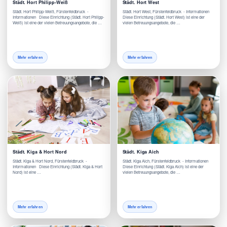
Städt. Hort Philipp-Weiß
Städt. Hort West
Städt. Hort Philipp-Weiß, Fürstenfeldbruck -
Städt. Hort West, Fürstenfeldbruck - Informationen
Informationen Diese Einrichtung (Städt. Hort Philipp-
Diese Einrichtung (Städt. Hort West) ist eine der
Weiß) ist eine der vielen Betreuungsangebote, die …
vielen Betreuungsangebote, die …
Mehr erfahren
Mehr erfahren
Städt. Kiga & Hort Nord
Städt. Kiga Aich
Städt. Kiga & Hort Nord, Fürstenfeldbruck -
Städt. Kiga Aich, Fürstenfeldbruck - Informationen
Informationen Diese Einrichtung (Städt. Kiga & Hort
Diese Einrichtung (Städt. Kiga Aich) ist eine der
Nord) ist eine …
vielen Betreuungsangebote, die …
Mehr erfahren
Mehr erfahren