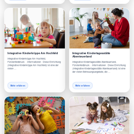
Integrative Kinderkrippe Am Hochfeld
Integrative Kindertagesstätte
Abenteuerland
Integrative Kinderkrippe Am Hochfeld,
Fürstenfeldbruck - Informationen Diese Einrichtung
Integrative Kindertagesstätte Abenteuerland,
(Integrative Kinderkrippe Am Hochfeld) ist eine der
Fürstenfeldbruck - Informationen Diese Einrichtung
vielen …
(Integrative Kindertagesstätte Abenteuerland) ist eine
der vielen Betreuungsangebote, die …
Mehr erfahren
Mehr erfahren