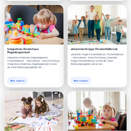
Integratives Kinderhaus
Johanniter-Krippe Fürstenfeldbruck
Regenbogenland
Johanniter-Krippe Fürstenfeldbruck, Fürstenfeldbruck
Integratives Kinderhaus Regenbogenland,
- Informationen Diese Einrichtung (Johanniter-
Fürstenfeldbruck - Informationen Diese Einrichtung
Krippe Fürstenfeldbruck) ist eine der vielen
(Integratives Kinderhaus Regenbogenland) ist eine
Betreuungsangebote, die wir bei …
der vielen Betreuungsangebote, die …
Mehr erfahren
Mehr erfahren