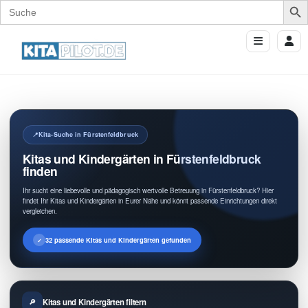
Search
for:
Kita-Suche in Fürstenfeldbruck
Kitas und Kindergärten in Fürstenfeldbruck
finden
Ihr sucht eine liebevolle und pädagogisch wertvolle Betreuung in Fürstenfeldbruck? Hier
findet Ihr Kitas und Kindergärten in Eurer Nähe und könnt passende Einrichtungen direkt
vergleichen.
32 passende Kitas und Kindergärten gefunden
Kitas und Kindergärten filtern