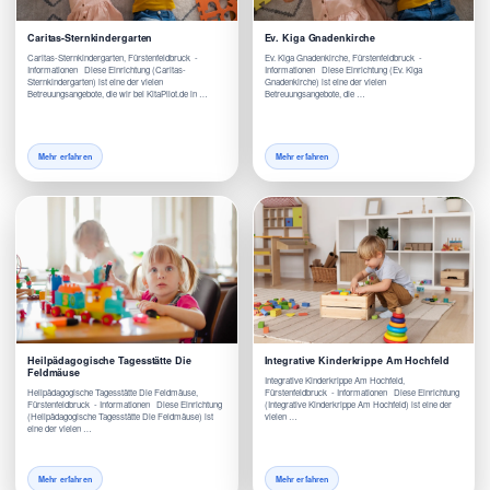
Caritas-Sternkindergarten
Ev. Kiga Gnadenkirche
Caritas-Sternkindergarten, Fürstenfeldbruck -
Ev. Kiga Gnadenkirche, Fürstenfeldbruck -
Informationen Diese Einrichtung (Caritas-
Informationen Diese Einrichtung (Ev. Kiga
Sternkindergarten) ist eine der vielen
Gnadenkirche) ist eine der vielen
Betreuungsangebote, die wir bei KitaPilot.de in …
Betreuungsangebote, die …
Mehr erfahren
Mehr erfahren
Heilpädagogische Tagesstätte Die
Integrative Kinderkrippe Am Hochfeld
Feldmäuse
Integrative Kinderkrippe Am Hochfeld,
Heilpädagogische Tagesstätte Die Feldmäuse,
Fürstenfeldbruck - Informationen Diese Einrichtung
Fürstenfeldbruck - Informationen Diese Einrichtung
(Integrative Kinderkrippe Am Hochfeld) ist eine der
(Heilpädagogische Tagesstätte Die Feldmäuse) ist
vielen …
eine der vielen …
Mehr erfahren
Mehr erfahren