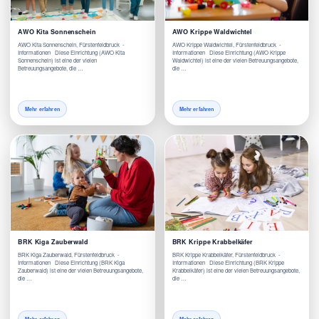
AWO Kita Sonnenschein
AWO Krippe Waldwichtel
AWO Kita Sonnenschein, Fürstenfeldbruck -
AWO Krippe Waldwichtel, Fürstenfeldbruck -
Informationen Diese Einrichtung (AWO Kita
Informationen Diese Einrichtung (AWO Krippe
Sonnenschein) ist eine der vielen
Waldwichtel) ist eine der vielen Betreuungsangebote,
Betreuungsangebote, die …
die …
Mehr erfahren
Mehr erfahren
BRK Kiga Zauberwald
BRK Krippe Krabbelkäfer
BRK Kiga Zauberwald, Fürstenfeldbruck -
BRK Krippe Krabbelkäfer, Fürstenfeldbruck -
Informationen Diese Einrichtung (BRK Kiga
Informationen Diese Einrichtung (BRK Krippe
Zauberwald) ist eine der vielen Betreuungsangebote,
Krabbelkäfer) ist eine der vielen Betreuungsangebote,
die …
die …