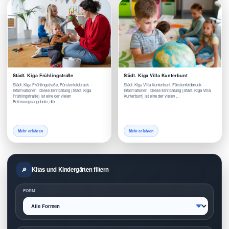
Städt. Kiga Frühlingstraße
Städt. Kiga Villa Kunterbunt
Städt. Kiga Frühlingstraße, Fürstenfeldbruck -
Städt. Kiga Villa Kunterbunt, Fürstenfeldbruck -
Informationen Diese Einrichtung (Städt. Kiga
Informationen Diese Einrichtung (Städt. Kiga Villa
Frühlingstraße) ist eine der vielen
Kunterbunt) ist eine der vielen …
Betreuungsangebote, die …
Mehr erfahren
Mehr erfahren
Kitas und Kindergärten filtern
FORM