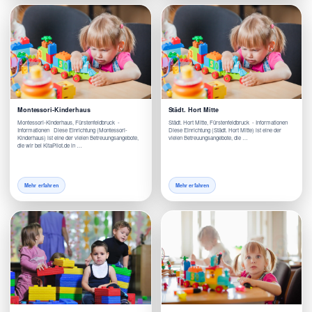
Montessori-Kinderhaus
Städt. Hort Mitte
Montessori-Kinderhaus, Fürstenfeldbruck -
Städt. Hort Mitte, Fürstenfeldbruck - Informationen
Informationen Diese Einrichtung (Montessori-
Diese Einrichtung (Städt. Hort Mitte) ist eine der
Kinderhaus) ist eine der vielen Betreuungsangebote,
vielen Betreuungsangebote, die …
die wir bei KitaPilot.de in …
Mehr erfahren
Mehr erfahren