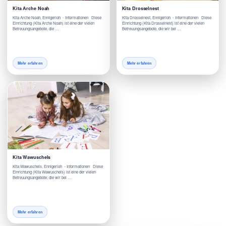
Kita Arche Noah
Kita Drosselnest
Kita Arche Noah, Ennigerloh - Informationen Diese
Kita Drosselnest, Ennigerloh - Informationen Diese
Einrichtung (Kita Arche Noah) ist eine der vielen
Einrichtung (Kita Drosselnest) ist eine der vielen
Betreuungsangebote, die …
Betreuungsangebote, die wir bei …
Mehr erfahren
Mehr erfahren
Kita Wawuschels
Kita Wawuschels, Ennigerloh - Informationen Diese
Einrichtung (Kita Wawuschels) ist eine der vielen
Betreuungsangebote, die wir bei …
Mehr erfahren