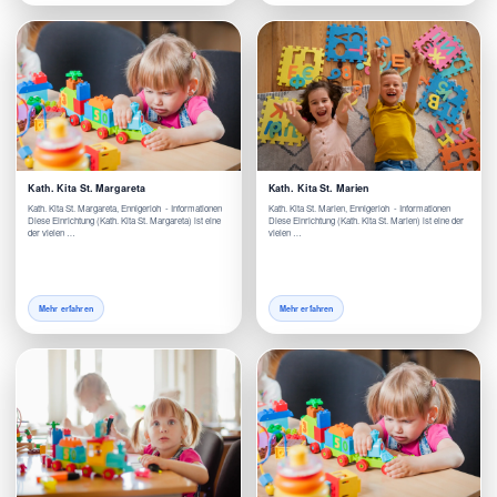
Kath. Kita St. Margareta
Kath. Kita St. Marien
Kath. Kita St. Margareta, Ennigerloh - Informationen
Kath. Kita St. Marien, Ennigerloh - Informationen
Diese Einrichtung (Kath. Kita St. Margareta) ist eine
Diese Einrichtung (Kath. Kita St. Marien) ist eine der
der vielen …
vielen …
Mehr erfahren
Mehr erfahren