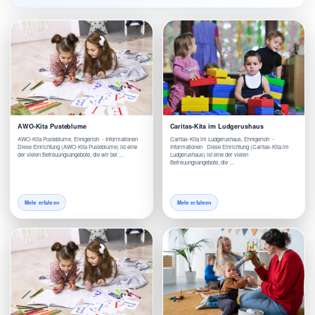
AWO-Kita Pusteblume
Caritas-Kita im Ludgerushaus
AWO-Kita Pusteblume, Ennigerloh - Informationen
Caritas-Kita im Ludgerushaus, Ennigerloh -
Diese Einrichtung (AWO-Kita Pusteblume) ist eine
Informationen Diese Einrichtung (Caritas-Kita im
der vielen Betreuungsangebote, die wir bei …
Ludgerushaus) ist eine der vielen
Betreuungsangebote, die …
Mehr erfahren
Mehr erfahren