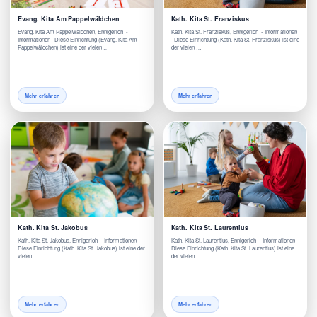
Evang. Kita Am Pappelwäldchen
Kath. Kita St. Franziskus
Evang. Kita Am Pappelwäldchen, Ennigerloh -
Kath. Kita St. Franziskus, Ennigerloh - Informationen
Informationen Diese Einrichtung (Evang. Kita Am
Diese Einrichtung (Kath. Kita St. Franziskus) ist eine
Pappelwäldchen) ist eine der vielen …
der vielen …
Mehr erfahren
Mehr erfahren
Kath. Kita St. Jakobus
Kath. Kita St. Laurentius
Kath. Kita St. Jakobus, Ennigerloh - Informationen
Kath. Kita St. Laurentius, Ennigerloh - Informationen
Diese Einrichtung (Kath. Kita St. Jakobus) ist eine der
Diese Einrichtung (Kath. Kita St. Laurentius) ist eine
vielen …
der vielen …
Mehr erfahren
Mehr erfahren