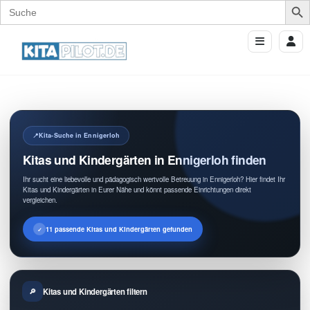
Search
for:
Kita-Suche in Ennigerloh
Kitas und Kindergärten in Ennigerloh finden
Ihr sucht eine liebevolle und pädagogisch wertvolle Betreuung in Ennigerloh? Hier findet Ihr
Kitas und Kindergärten in Eurer Nähe und könnt passende Einrichtungen direkt
vergleichen.
11 passende Kitas und Kindergärten gefunden
Kitas und Kindergärten filtern