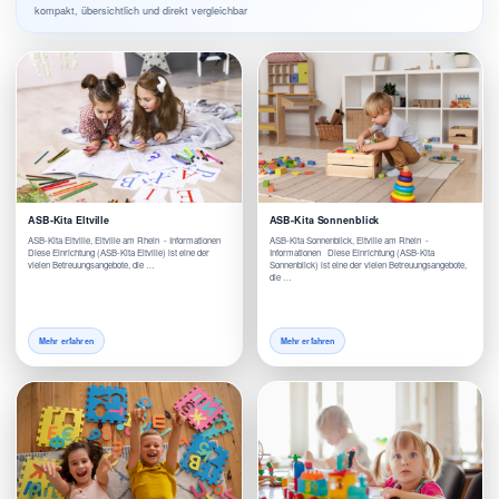
kompakt, übersichtlich und direkt vergleichbar
ASB-Kita Eltville
ASB-Kita Sonnenblick
ASB-Kita Eltville, Eltville am Rhein - Informationen
ASB-Kita Sonnenblick, Eltville am Rhein -
Diese Einrichtung (ASB-Kita Eltville) ist eine der
Informationen Diese Einrichtung (ASB-Kita
vielen Betreuungsangebote, die …
Sonnenblick) ist eine der vielen Betreuungsangebote,
die …
Mehr erfahren
Mehr erfahren