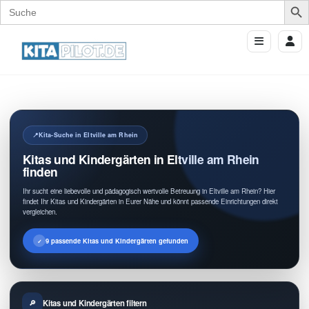
Search
for:
Kita-Suche in Eltville am Rhein
Kitas und Kindergärten in Eltville am Rhein
finden
Ihr sucht eine liebevolle und pädagogisch wertvolle Betreuung in Eltville am Rhein? Hier
findet Ihr Kitas und Kindergärten in Eurer Nähe und könnt passende Einrichtungen direkt
vergleichen.
9 passende Kitas und Kindergärten gefunden
Kitas und Kindergärten filtern