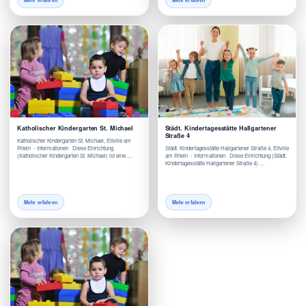
Mehr erfahren
Mehr erfahren
Katholischer Kindergarten St. Michael
Städt. Kindertagesstätte Hallgartener
Straße 4
Katholischer Kindergarten St. Michael, Eltville am
Rhein - Informationen Diese Einrichtung
Städt. Kindertagesstätte Hallgartener Straße 4, Eltville
(Katholischer Kindergarten St. Michael) ist eine …
am Rhein - Informationen Diese Einrichtung (Städt.
Kindertagesstätte Hallgartener Straße 4) …
Mehr erfahren
Mehr erfahren