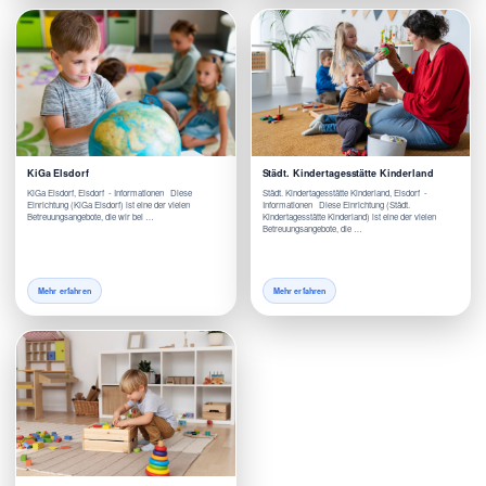
KiGa Elsdorf
Städt. Kindertagesstätte Kinderland
KiGa Elsdorf, Elsdorf - Informationen Diese
Städt. Kindertagesstätte Kinderland, Elsdorf -
Einrichtung (KiGa Elsdorf) ist eine der vielen
Informationen Diese Einrichtung (Städt.
Betreuungsangebote, die wir bei …
Kindertagesstätte Kinderland) ist eine der vielen
Betreuungsangebote, die …
Mehr erfahren
Mehr erfahren