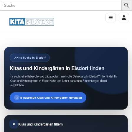
Search
for:
Kita-Suche in Elsdorf
Kitas und Kindergärten in Elsdorf finden
Ihr sucht eine liebevolle und pädagogisch wertvolle Betreuung in Elsdorf? Hier findet Ihr
Kitas und Kindergärten in Eurer Nähe und könnt passende Einrichtungen direkt
vergleichen.
15 passende Kitas und Kindergärten gefunden
Kitas und Kindergärten filtern