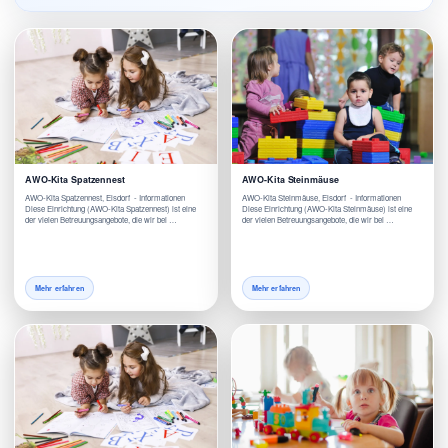
AWO-Kita Spatzennest
AWO-Kita Steinmäuse
AWO-Kita Spatzennest, Elsdorf - Informationen
AWO-Kita Steinmäuse, Elsdorf - Informationen
Diese Einrichtung (AWO-Kita Spatzennest) ist eine
Diese Einrichtung (AWO-Kita Steinmäuse) ist eine
der vielen Betreuungsangebote, die wir bei …
der vielen Betreuungsangebote, die wir bei …
Mehr erfahren
Mehr erfahren