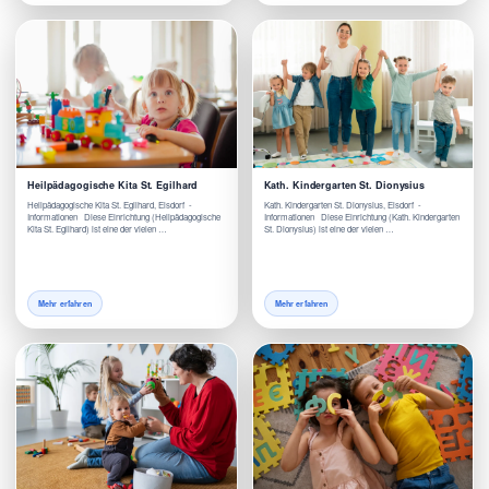
Heilpädagogische Kita St. Egilhard
Kath. Kindergarten St. Dionysius
Heilpädagogische Kita St. Egilhard, Elsdorf -
Kath. Kindergarten St. Dionysius, Elsdorf -
Informationen Diese Einrichtung (Heilpädagogische
Informationen Diese Einrichtung (Kath. Kindergarten
Kita St. Egilhard) ist eine der vielen …
St. Dionysius) ist eine der vielen …
Mehr erfahren
Mehr erfahren