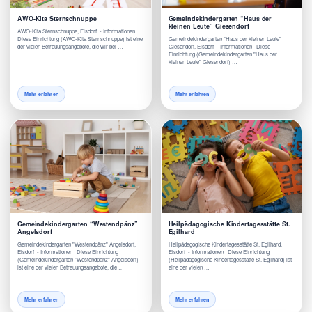
AWO-Kita Sternschnuppe
Gemeindekindergarten “Haus der
kleinen Leute” Giesendorf
AWO-Kita Sternschnuppe, Elsdorf - Informationen
Diese Einrichtung (AWO-Kita Sternschnuppe) ist eine
Gemeindekindergarten "Haus der kleinen Leute"
der vielen Betreuungsangebote, die wir bei …
Giesendorf, Elsdorf - Informationen Diese
Einrichtung (Gemeindekindergarten "Haus der
kleinen Leute" Giesendorf) …
Mehr erfahren
Mehr erfahren
Gemeindekindergarten “Westendpänz”
Heilpädagogische Kindertagesstätte St.
Angelsdorf
Egilhard
Gemeindekindergarten "Westendpänz" Angelsdorf,
Heilpädagogische Kindertagesstätte St. Egilhard,
Elsdorf - Informationen Diese Einrichtung
Elsdorf - Informationen Diese Einrichtung
(Gemeindekindergarten "Westendpänz" Angelsdorf)
(Heilpädagogische Kindertagesstätte St. Egilhard) ist
ist eine der vielen Betreuungsangebote, die …
eine der vielen …
Mehr erfahren
Mehr erfahren