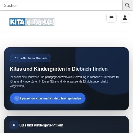
Search
for:
Kita-Suche in Diebach
Kitas und Kindergärten in Diebach finden
Ihr sucht eine liebevolle und pädagogisch wertvolle Betreuung in Diebach? Hier findet Ihr
Kitas und Kindergärten in Eurer Nähe und könnt passende Einrichtungen direkt
vergleichen.
1 passende Kitas und Kindergärten gefunden
Kitas und Kindergärten filtern