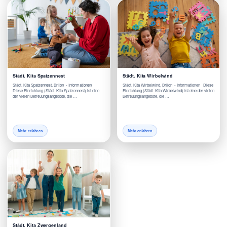
Städt. Kita Spatzennest
Städt. Kita Wirbelwind
Städt. Kita Spatzennest, Brilon - Informationen
Städt. Kita Wirbelwind, Brilon - Informationen Diese
Diese Einrichtung (Städt. Kita Spatzennest) ist eine
Einrichtung (Städt. Kita Wirbelwind) ist eine der vielen
der vielen Betreuungsangebote, die …
Betreuungsangebote, die …
Mehr erfahren
Mehr erfahren
Städt. Kita Zwergenland