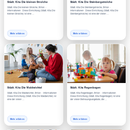
Städt. Kita Die kleinen Strolche
Städt. Kita Die Steinbergstrolche
Städt. Kita Die kleinen Strolche, Brilon -
Städt. Kita Die Steinbergstrolche, Brilon -
Informationen Diese Einrichtung (Städt. Kita Die
Informationen Diese Einrichtung (Städt. Kita Die
kleinen Strolche) ist eine …
Steinbergstrolche) ist eine der vielen …
Mehr erfahren
Mehr erfahren
Städt. Kita Die Waldwichtel
Städt. Kita Regenbogen
Städt. Kita Die Waldwichtel, Brilon - Informationen
Städt. Kita Regenbogen, Brilon - Informationen
Diese Einrichtung (Städt. Kita Die Waldwichtel) ist
Diese Einrichtung (Städt. Kita Regenbogen) ist eine
eine der vielen …
der vielen Betreuungsangebote, die …
Mehr erfahren
Mehr erfahren