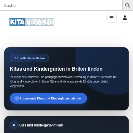
Search
for:
Kita-Suche in Brilon
Kitas und Kindergärten in Brilon finden
Ihr sucht eine liebevolle und pädagogisch wertvolle Betreuung in Brilon? Hier findet Ihr
Kitas und Kindergärten in Eurer Nähe und könnt passende Einrichtungen direkt
vergleichen.
21 passende Kitas und Kindergärten gefunden
Kitas und Kindergärten filtern