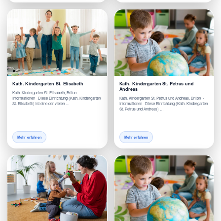
Kath. Kindergarten St. Elisabeth
Kath. Kindergarten St. Petrus und
Andreas
Kath. Kindergarten St. Elisabeth, Brilon -
Informationen Diese Einrichtung (Kath. Kindergarten
Kath. Kindergarten St. Petrus und Andreas, Brilon -
St. Elisabeth) ist eine der vielen …
Informationen Diese Einrichtung (Kath. Kindergarten
St. Petrus und Andreas) …
Mehr erfahren
Mehr erfahren