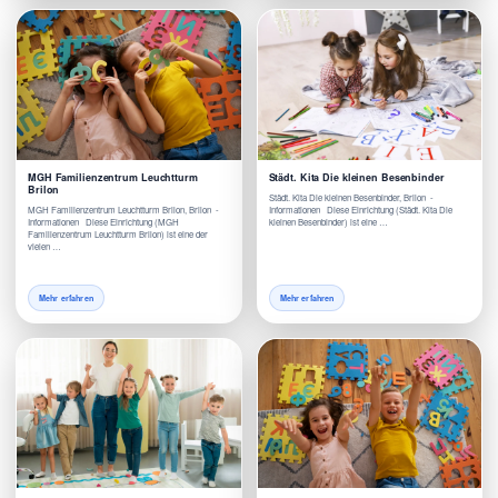
MGH Familienzentrum Leuchtturm
Städt. Kita Die kleinen Besenbinder
Brilon
Städt. Kita Die kleinen Besenbinder, Brilon -
MGH Familienzentrum Leuchtturm Brilon, Brilon -
Informationen Diese Einrichtung (Städt. Kita Die
Informationen Diese Einrichtung (MGH
kleinen Besenbinder) ist eine …
Familienzentrum Leuchtturm Brilon) ist eine der
vielen …
Mehr erfahren
Mehr erfahren