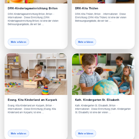
DRK-Kindertageseinrichtung Brilon
DRK-Kita Thülen
DRK-Kindertageseinrichtung Brilon, Brilon -
DRK-Kita Thülen, Brilon - Informationen Diese
Informationen Diese Einrichtung (DRK-
Einrichtung (DRK-Kita Thülen) ist eine der vielen
Kindertageseinrichtung Brilon) ist eine der vielen
Betreuungsangebote, die wir bei …
Betreuungsangebote, die wir bei …
Mehr erfahren
Mehr erfahren
Evang. Kita Kinderland am Kurpark
Kath. Kindergarten St. Elisabeth
Evang. Kita Kinderland am Kurpark, Brilon -
Kath. Kindergarten St. Elisabeth, Brilon -
Informationen Diese Einrichtung (Evang. Kita
Informationen Diese Einrichtung (Kath. Kindergarten
Kinderland am Kurpark) ist eine …
St. Elisabeth) ist eine der vielen …
Mehr erfahren
Mehr erfahren