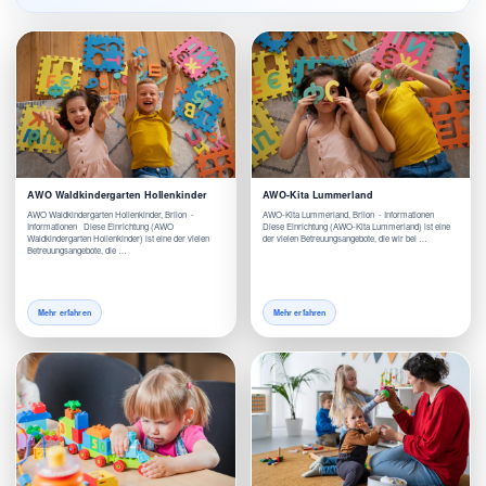
AWO Waldkindergarten Hollenkinder
AWO-Kita Lummerland
AWO Waldkindergarten Hollenkinder, Brilon -
AWO-Kita Lummerland, Brilon - Informationen
Informationen Diese Einrichtung (AWO
Diese Einrichtung (AWO-Kita Lummerland) ist eine
Waldkindergarten Hollenkinder) ist eine der vielen
der vielen Betreuungsangebote, die wir bei …
Betreuungsangebote, die …
Mehr erfahren
Mehr erfahren