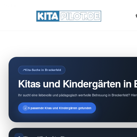
Search
for:
Kita-Suche in Breckerfeld
Kitas und Kindergärten in 
Ihr sucht eine liebevolle und pädagogisch wertvolle Betreuung in Breckerfeld? Hie
5 passende Kitas und Kindergärten gefunden