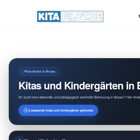
Search
for:
Kita-Suche in Bosau
Kitas und Kindergärten in
Ihr sucht eine liebevolle und pädagogisch wertvolle Betreuung in Bosau? Hier find
2 passende Kitas und Kindergärten gefunden