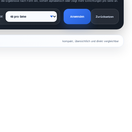
 die Ergebnisse nach Form ein, sortiert alphabetisch oder zeigt mehr Einrichtungen pro Seite an.
Anwenden
GE
Zurücksetzen
kompakt, übersichtlich und direkt vergleichbar