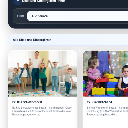
Kitas und Kindergärten filtern
FORM
Alle Kitas und Kindergärten
Ev. Kita Schwalbennest
Ev. Kita Wirbelwind
Ev. Kita Schwalbennest, Bosau - Informationen Diese
Ev. Kita Wirbelwind, Bosau - Inform
Einrichtung (Ev. Kita Schwalbennest) ist eine der vielen
Einrichtung (Ev. Kita Wirbelwind) ist e
Betreuungsangebote, die …
Betreuungsangebote, die …