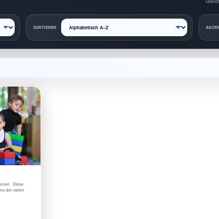
Grenzt
SORTIEREN
ANZEI
ationen Diese
ine der vielen