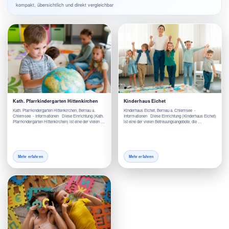
kompakt, übersichtlich und direkt vergleichbar
Kath. Pfarrkindergarten Hittenkirchen
Kinderhaus Eichet
Kath. Pfarrkindergarten Hittenkirchen, Bernau a.
Kinderhaus Eichet, Bernau a. Chiemsee -
Chiemsee - Informationen Diese Einrichtung (Kath.
Informationen Diese Einrichtung (Kinderhaus Eichet)
Pfarrkindergarten Hittenkirchen) ist eine der vielen …
ist eine der vielen Betreuungsangebote, die …
Mehr erfahren
Mehr erfahren