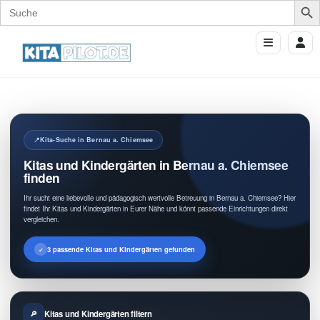
Search
for:
Kita-Suche in Bernau a. Chiemsee
Kitas und Kindergärten in Bernau a. Chiemsee
finden
Ihr sucht eine liebevolle und pädagogisch wertvolle Betreuung in Bernau a. Chiemsee? Hier
findet Ihr Kitas und Kindergärten in Eurer Nähe und könnt passende Einrichtungen direkt
vergleichen.
3 passende Kitas und Kindergärten gefunden
Kitas und Kindergärten filtern