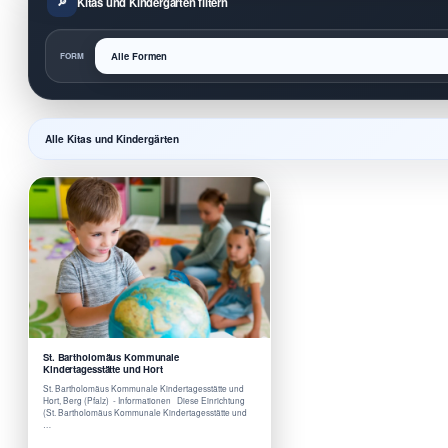
Kitas und Kindergärten filtern
FORM
Alle Kitas und Kindergärten
St. Bartholomäus Kommunale
Kindertagesstätte und Hort
St. Bartholomäus Kommunale Kindertagesstätte und
Hort, Berg (Pfalz) - Informationen Diese Einrichtung
(St. Bartholomäus Kommunale Kindertagesstätte und
…