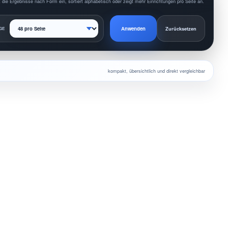
 die Ergebnisse nach Form ein, sortiert alphabetisch oder zeigt mehr Einrichtungen pro Seite an.
Anwenden
GE
Zurücksetzen
kompakt, übersichtlich und direkt vergleichbar