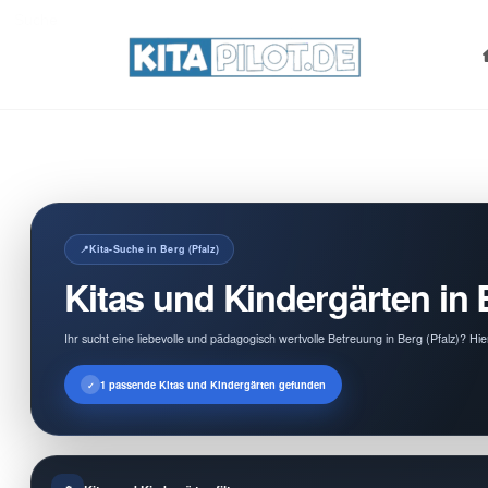
Search
for:
Kita-Suche in Berg (Pfalz)
Kitas und Kindergärten in B
Ihr sucht eine liebevolle und pädagogisch wertvolle Betreuung in Berg (Pfalz)? Hi
1 passende Kitas und Kindergärten gefunden