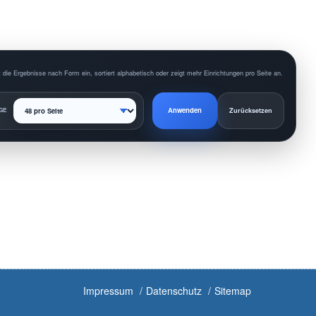
 die Ergebnisse nach Form ein, sortiert alphabetisch oder zeigt mehr Einrichtungen pro Seite an.
Anwenden
GE
Zurücksetzen
Impressum
Datenschutz
Sitemap