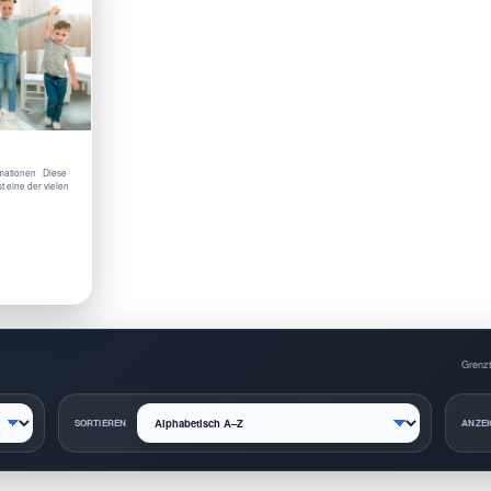
ormationen Diese
st eine der vielen
Grenzt
SORTIEREN
ANZEI