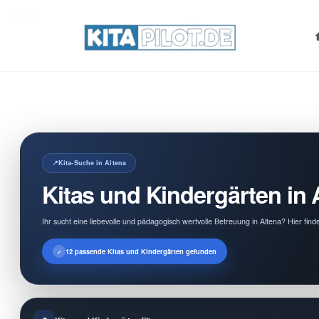
Search
for:
Kita-Suche in Altena
Kitas und Kindergärten in 
Ihr sucht eine liebevolle und pädagogisch wertvolle Betreuung in Altena? Hier fin
12 passende Kitas und Kindergärten gefunden