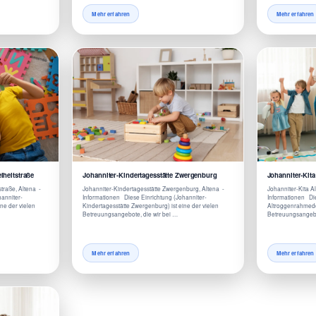
Mehr erfahren
Mehr erfahren
iheitstraße
Johanniter-Kindertagesstätte Zwergenburg
Johanniter-Kit
straße, Altena -
Johanniter-Kindertagesstätte Zwergenburg, Altena -
Johanniter-Kita A
hanniter-
Informationen Diese Einrichtung (Johanniter-
Informationen Die
ine der vielen
Kindertagesstätte Zwergenburg) ist eine der vielen
Altroggenrahmede)
Betreuungsangebote, die wir bei …
Betreuungsangebo
Mehr erfahren
Mehr erfahren