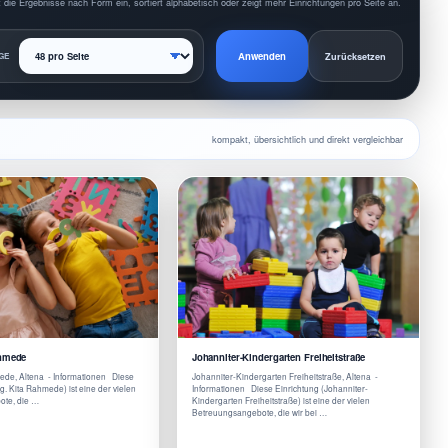
 die Ergebnisse nach Form ein, sortiert alphabetisch oder zeigt mehr Einrichtungen pro Seite an.
Anwenden
GE
Zurücksetzen
kompakt, übersichtlich und direkt vergleichbar
ahmede
Johanniter-Kindergarten Freiheitstraße
ede, Altena - Informationen Diese
Johanniter-Kindergarten Freiheitstraße, Altena -
g. Kita Rahmede) ist eine der vielen
Informationen Diese Einrichtung (Johanniter-
te, die …
Kindergarten Freiheitstraße) ist eine der vielen
Betreuungsangebote, die wir bei …