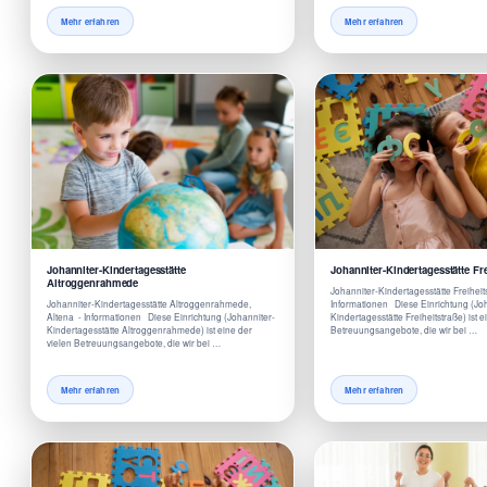
Mehr erfahren
Mehr erfahren
Johanniter-Kindertagesstätte
Johanniter-Kindertagesstätte Fre
Altroggenrahmede
Johanniter-Kindertagesstätte Freiheit
Johanniter-Kindertagesstätte Altroggenrahmede,
Informationen Diese Einrichtung (Jo
Altena - Informationen Diese Einrichtung (Johanniter-
Kindertagesstätte Freiheitstraße) ist e
Kindertagesstätte Altroggenrahmede) ist eine der
Betreuungsangebote, die wir bei …
vielen Betreuungsangebote, die wir bei …
Mehr erfahren
Mehr erfahren