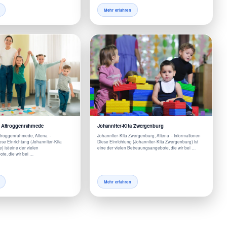
Mehr erfahren
a Altroggenrahmede
Johanniter-Kita Zwergenburg
ltroggenrahmede, Altena -
Johanniter-Kita Zwergenburg, Altena - Informationen
se Einrichtung (Johanniter-Kita
Diese Einrichtung (Johanniter-Kita Zwergenburg) ist
 ist eine der vielen
eine der vielen Betreuungsangebote, die wir bei …
te, die wir bei …
Mehr erfahren