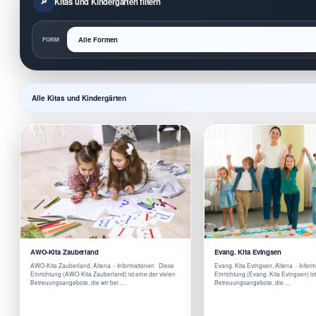
Kitas und Kindergärten filtern
FORM
Alle Kitas und Kindergärten
AWO-Kita Zauberland
Evang. Kita Evingsen
AWO-Kita Zauberland, Altena - Informationen Diese
Evang. Kita Evingsen, Altena - Info
Einrichtung (AWO-Kita Zauberland) ist eine der vielen
Einrichtung (Evang. Kita Evingsen) ist
Betreuungsangebote, die wir bei …
Betreuungsangebote, die …