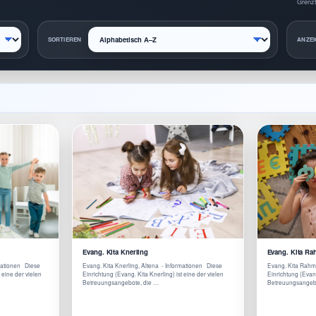
Grenzt
SORTIEREN
ANZEI
Evang. Kita Knerling
Evang. Kita R
rmationen Diese
Evang. Kita Knerling, Altena - Informationen Diese
Evang. Kita Rahm
 eine der vielen
Einrichtung (Evang. Kita Knerling) ist eine der vielen
Einrichtung (Evan
Betreuungsangebote, die …
Betreuungsangebo