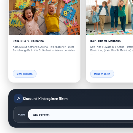
Kath. Kita St. Katharina
Kath. Kita St. Matthäus
Kath. Kita St. Katharina, Altena - Informationen Diese
Kath. Kita St. Matthäus, Altena - Inf
Einrichtung (Kath. Kita St. Katharina) ist eine der vielen
Einrichtung (Kath. Kita St. Matthäus) i
…
…
Mehr erfahren
Mehr erfahren
Kitas und Kindergärten filtern
FORM