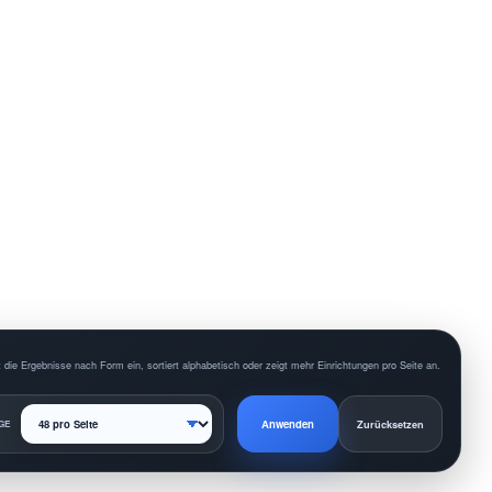
 die Ergebnisse nach Form ein, sortiert alphabetisch oder zeigt mehr Einrichtungen pro Seite an.
Anwenden
GE
Zurücksetzen