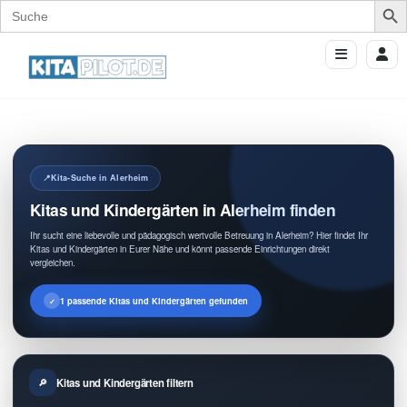
Search
for:
Kita-Suche in Alerheim
Kitas und Kindergärten in Alerheim finden
Ihr sucht eine liebevolle und pädagogisch wertvolle Betreuung in Alerheim? Hier findet Ihr
Kitas und Kindergärten in Eurer Nähe und könnt passende Einrichtungen direkt
vergleichen.
1 passende Kitas und Kindergärten gefunden
Kitas und Kindergärten filtern