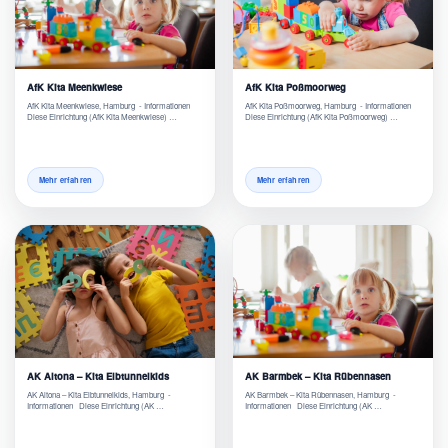
AfK Kita Meenkwiese
AfK Kita Poßmoorweg
AfK Kita Meenkwiese, Hamburg - Informationen
AfK Kita Poßmoorweg, Hamburg - Informationen
Diese Einrichtung (AfK Kita Meenkwiese) …
Diese Einrichtung (AfK Kita Poßmoorweg) …
Mehr erfahren
Mehr erfahren
AK Altona – Kita Elbtunnelkids
AK Barmbek – Kita Rübennasen
AK Altona – Kita Elbtunnelkids, Hamburg -
AK Barmbek – Kita Rübennasen, Hamburg -
Informationen Diese Einrichtung (AK …
Informationen Diese Einrichtung (AK …