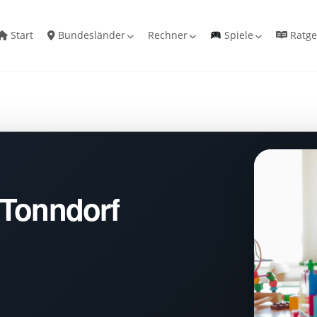
Start
Bundesländer
Rechner
Spiele
Ratge
 Tonndorf