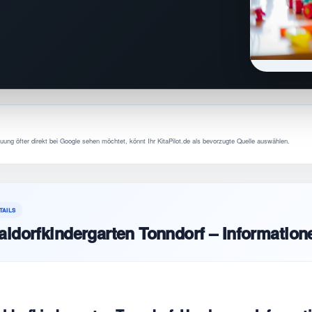
uung öfter direkt bei Google sehen möchtet, könnt Ihr KitaPilot.de als bevorzugte Quelle auswählen.
TAILS
ldorfkindergarten Tonndorf – Information