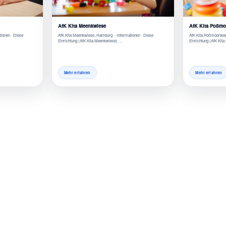
AfK Kita Meenkwiese
AfK Kita Poßm
ationen Diese
AfK Kita Meenkwiese, Hamburg - Informationen Diese
AfK Kita Poßmoorwe
Einrichtung (AfK Kita Meenkwiese) …
Einrichtung (AfK Ki
Mehr erfahren
Mehr erfahren