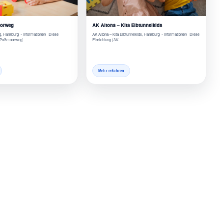
oorweg
AK Altona – Kita Elbtunnelkids
g, Hamburg - Informationen Diese
AK Altona – Kita Elbtunnelkids, Hamburg - Informationen Diese
ta Poßmoorweg) …
Einrichtung (AK …
Mehr erfahren