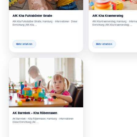
AfK Kita Fuhlsbüttler Straße
AfK Kita Kraemerstieg
AfK Kita Fuhlsbüttler Straße, Hamburg - Informationen Diese
AfK Kita Kraemerstieg, Hamburg - Inform
Einrichtung (AfK Kita …
Einrichtung (AfK Kita Kraemerstieg) …
Mehr erfahren
Mehr erfahren
AK Barmbek – Kita Rübennasen
AK Barmbek – Kita Rübennasen, Hamburg - Informationen
Diese Einrichtung (AK …