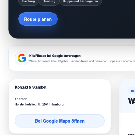
Hamburg
Hamburg
Krippe und Kindergarten
Route planen
KitaPilot.de bei Google bevorzugen
Wenn Ihr unsere Kita-Ratgeber, Familien-News und hilfreichen Tipps zur Kinderbetre
Kontakt & Standort
DE
Wa
ADRESSE
Holstenhofstieg 11, 22041 Hamburg
Bei Google Maps öffnen