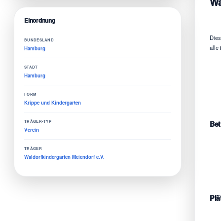
Wa
Einordnung
Dies
BUNDESLAND
alle
Hamburg
STADT
Hamburg
FORM
Krippe und Kindergarten
TRÄGER-TYP
Bet
Verein
TRÄGER
Waldorfkindergarten Meiendorf e.V.
Plä